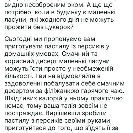
видно неозброєним оком. А що ще
потрібно, коли в будинку є маленькі
ласуни, які жодного дня не можуть
прожити без цукерок?
Сьогодні ми пропонуємо вам
приготувати пастилу із персиків у
домашніх умовах. Смачний та
корисний десерт маленькі ласуни
можуть їсти просто у необмеженій
кількості. І ви не відмовляйте в
задоволенні побалувати себе смачним
десертом за філіжанкою гарячого чаю.
Шкідливих калорій у ньому практично
немає, тому ваша талія зовсім не
постраждає. Вирішивши зробити
пастилу з персиків своїми руками,
приготуйтеся до того, що з'їдять її за