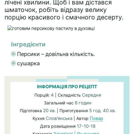
лічені хвилини. Щоб і вам дістався
шматочок, робіть відразу велику
порцію красивого і смачного десерту.
Інгредієнти
Персики – довільна кількість.
сушарка
ІНФОРМАЦІЯ ПРО РЕЦЕПТ
4
Середня
Порцій:
| Складність
6 годин
Загальний час
20 хв.
5 год. 40 хв.
Підготовка
| Приготування
Слов'янська
Повар
Кухня
| Автор
17-10-18
Дата розміщення
Заготівлі
|
Як сушити…
Категорія