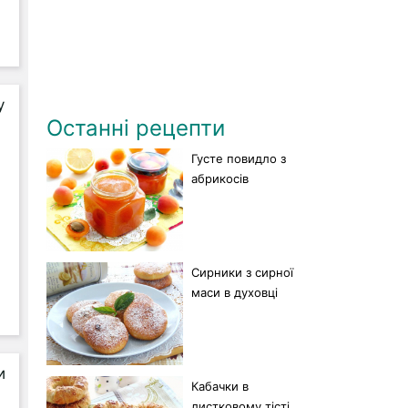
Останні рецепти
Густе повидло з
абрикосів
Сирники з сирної
маси в духовці
Кабачки в
листковому тісті