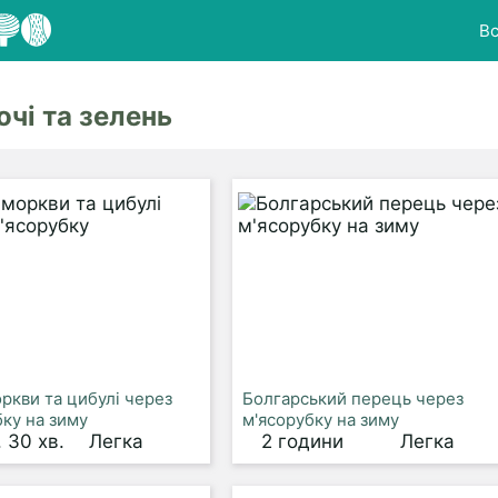
Вс
очі та зелень
оркви та цибулі через
Болгарський перець через
бку на зиму
м'ясорубку на зиму
. 30 хв.
Легка
2 години
Легка