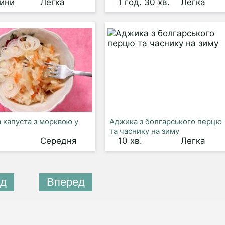
дини
Легка
1 год. 30 хв.
Легка
 капуста з морквою у
Аджика з болгарського перцю
та часнику на зиму
Середня
10 хв.
Легка
д
Вперед