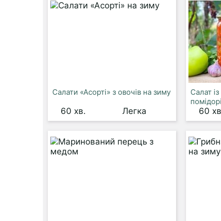
Салати «Асорті» з овочів на зиму
Салат із
помідор
60 хв.
Легка
60 хв