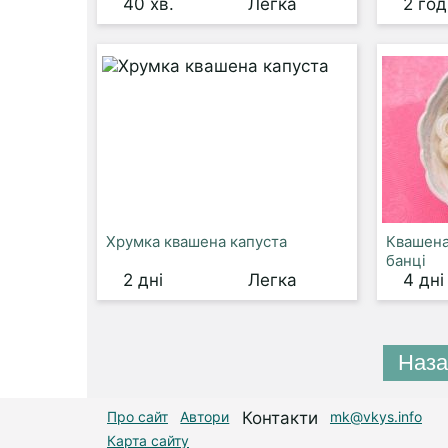
40 хв.
Легка
2 го
Хрумка квашена капуста
Квашена
банці
2 дні
Легка
4 дні
Наза
Про сайт
Автори
Контакти
mk@vkys.info
Карта сайту