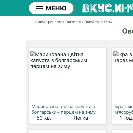
МЕНЮ
Смачні рецепти
»
Заготівлі
» Овочі та зелень
Ов
Маринована цвітна капуста з
Ікра з м
болгарським перцем на зиму
м'ясору
50 хв.
Легка
1 год