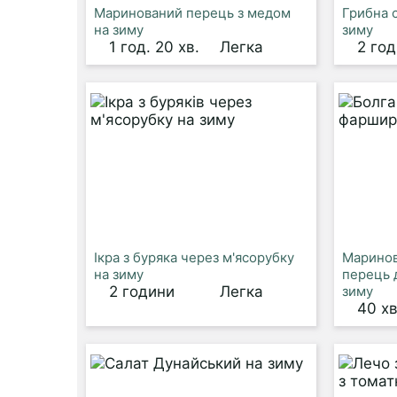
Маринований перець з медом
Грибна 
на зиму
зиму
1 год. 20 хв.
Легка
2 го
Ікра з буряка через м'ясорубку
Маринов
на зиму
перець 
2 години
Легка
зиму
40 хв