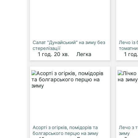
Салат "Дунайський" на зиму без
Лечо із
стерелізації
томатни
1 год. 20 хв.
Легка
1 год
Асорті з огірків, помідорів та
Лечо з 
болгарського перцю на зиму
зиму