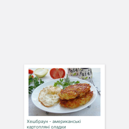
Хешбраун - американські
картопляні оладки