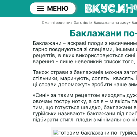
МЕНЮ
Смачні рецепти
»
Заготівлі
»
Баклажани на зиму
» Ба
Баклажани по-
Баклажани – яскраві плоди з насичени
гарно поєднуються зі спеціями, іншими 
рецептів, в яких використовуються сині п
варення - лише невеликий список того,
Також страви з баклажанів можна загото
стільники, маринують, солять і квасять
ці страви допоможуть зробити наше зи
«Сині» за таким рецептом виходять дуж
овочам гостру нотку, а олія – м'якість 
тим, що готується швидко, баклажани в
гурійськи називають баклажани під гри
підбирати стиглі плоди з мінімальною кі