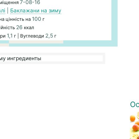
7-08-16
зміщення
лі
|
Баклажани на зиму
100
а цінність на
г
26
ійність
ккал
1,1
2,5
ири
г | Вуглеводи
г
Ос