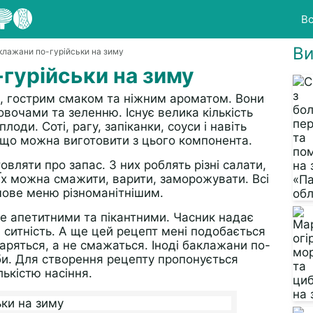
Вс
Ви
клажани по-гурійськи на зиму
гурійськи на зиму
м, гострим смаком та ніжним ароматом. Вони
овочами та зеленню. Існує велика кількість
лоди. Соті, рагу, запіканки, соуси і навіть
 що можна виготовити з цього компонента.
вляти про запас. З них роблять різні салати,
. Їх можна смажити, варити, заморожувати. Всі
мове меню різноманітнішим.
е апетитними та пікантними. Часник надає
та ситність. А ще цей рецепт мені подобається
аряться, а не смажаться. Іноді баклажани по-
би. Для створення рецепту пропонується
лькістю насіння.