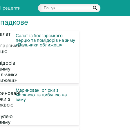
і рецепти
падкове
Салат із болгарського
перцю та помідорів на зиму
«Пальчики оближеш»
Мариновані огірки з
морквою та цибулею на
зиму