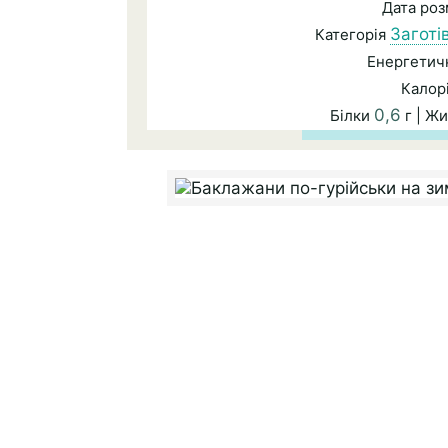
Дата ро
Заготів
Категорія
Енергетичн
Калор
0,6
Білки
г | Ж