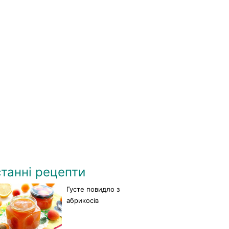
танні рецепти
Густе повидло з
абрикосів