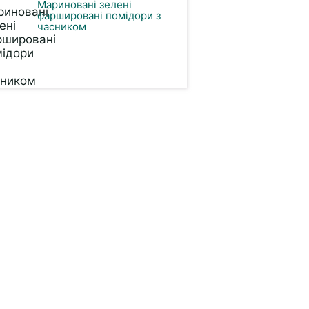
Мариновані зелені
фаршировані помідори з
часником