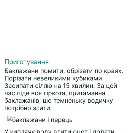
Приготування
Баклажани помити, обрізати по краях.
Порізати невеликими кубиками.
Засипати сіллю на 15 хвилин. За цей
час піде вся гіркота, притаманна
баклажанів, цю темненьку водичку
потрібно злити.
У киплячу воду влити оцет і додати