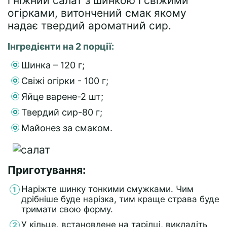
і ніжний салат з шинкою і свіжими
огірками, витончений смак якому
надає твердий ароматний сир.
Інгредієнти на 2 порції:
Шинка – 120 г;
Свіжі огірки - 100 г;
Яйце варене-2 шт;
Твердий сир-80 г;
Майонез за смаком.
Приготування:
Наріжте шинку тонкими смужками. Чим
дрібніше буде нарізка, тим краще страва буде
тримати свою форму.
У кільце, встановлене на тарілці, викладіть