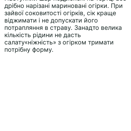
дрібно нарізані мариновані огірки. При
зайвої соковитості огірків, сік краще
віджимати і не допускати його
потрапляння в страву. Занадто велика
кількість рідини не дасть
салату«ніжність» з огірком тримати
потрібну форму.