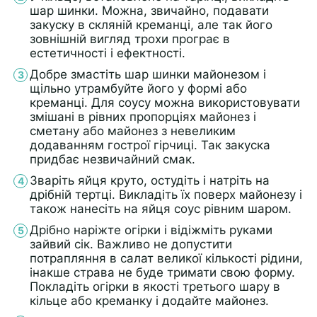
шар шинки. Можна, звичайно, подавати
закуску в скляній креманці, але так його
зовнішній вигляд трохи програє в
естетичності і ефектності.
Добре змастіть шар шинки майонезом і
щільно утрамбуйте його у формі або
креманці. Для соусу можна використовувати
змішані в рівних пропорціях майонез і
сметану або майонез з невеликим
додаванням гострої гірчиці. Так закуска
придбає незвичайний смак.
Зваріть яйця круто, остудіть і натріть на
дрібній тертці. Викладіть їх поверх майонезу і
також нанесіть на яйця соус рівним шаром.
Дрібно наріжте огірки і відіжміть руками
зайвий сік. Важливо не допустити
потрапляння в салат великої кількості рідини,
інакше страва не буде тримати свою форму.
Покладіть огірки в якості третього шару в
кільце або креманку і додайте майонез.