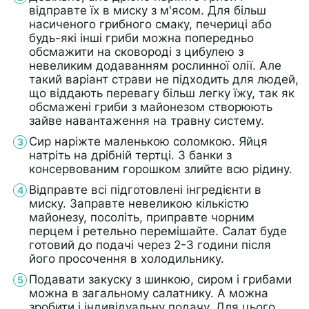
відправте їх в миску з м'ясом. Для більш
насиченого грибного смаку, печериці або
будь-які інші гриби можна попередньо
обсмажити на сковороді з цибулею з
невеликим додаванням рослинної олії. Але
такий варіант страви не підходить для людей,
що віддають перевагу більш легку їжу, так як
обсмажені гриби з майонезом створюють
зайве навантаження на травну систему.
Сир наріжте маленькою соломкою. Яйця
натріть на дрібній тертці. З банки з
консервованим горошком злийте всю рідину.
Відправте всі підготовлені інгредієнти в
миску. Заправте невеликою кількістю
майонезу, посоліть, приправте чорним
перцем і ретельно перемішайте. Салат буде
готовий до подачі через 2-3 години після
його просочення в холодильнику.
Подавати закуску з шинкою, сиром і грибами
можна в загальному салатнику. А можна
зробити і індивідуальну подачу. Для цього