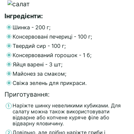
Інгредієнти:
Шинка - 200 г;
Консервовані печериці - 100 г;
Твердий сир - 100 г;
Консервований горошок - 1 б;
Яйця варені - 3 шт;
Майонез за смаком;
Свіжа зелень для прикраси.
Приготування:
Наріжте шинку невеликими кубиками. Для
салату можна також використовувати
відварне або копчене куряче філе або
відварну яловичину.
Довільно, але дрібно наріжте гриби і