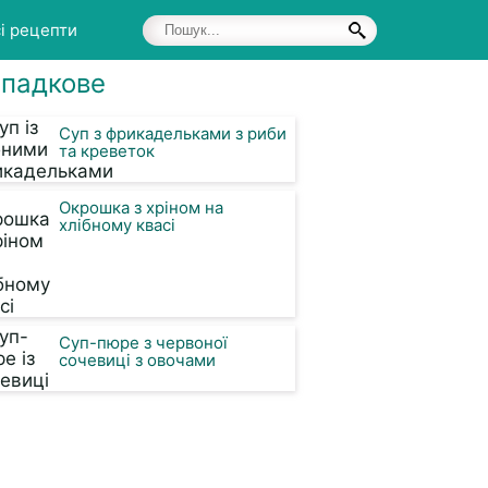
і рецепти
падкове
Суп з фрикадельками з риби
та креветок
Окрошка з хріном на
хлібному квасі
Суп-пюре з червоної
сочевиці з овочами