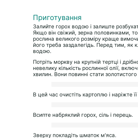
Приготування
Залийте горох водою і залиште розбуха
Якщо він свіжий, зерна половинками, т
рослина великого розміру краще вимоч
його треба заздалегідь. Перед тим, як 
водою.
Потріть моркву на крупній тертці і дрі
невелику кількість рослинної олії, вклю
хвилин. Вони повинні стати золотистого
В цей час очистіть картоплю і наріжте 
Всипте набряклий горох, сіль і перець.
Зверху покладіть шматок м'яса.