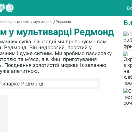
Вс
Ви
овий суп з м'ясом у мультиварці Редмонд
ом у мультиварці Редмонд
смачних супів. Сьогодні ми пропонуємо вам
і Редмонд. Він недорогий, простий у
мачним і дуже ситним. Ми зробимо пасировку
топлю та м'ясо, а в кінці приготування
ь. Поєднання золотистої моркви із зеленню
дуже апетитною.