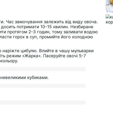
ти. Час замочування залежить від виду овоча.
о досить потримати 10-15 хвилин. Незбиране
ити протягом 2-3 годин, тому заливати водою
класти горох в суп, промийте його холодною
бно наріжте цибулю. Влийте в чашу мульварки
чіть режим «Жарка». Пасеруйте овочі 5-7
 кольору.
її невеликими кубиками.