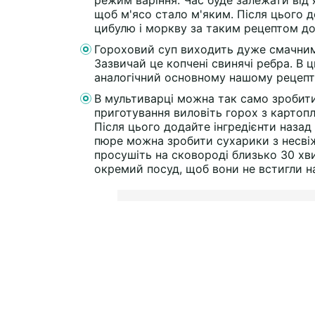
режим варіння. Час буде залежати від 
щоб м'ясо стало м'яким. Після цього 
цибулю і моркву за таким рецептом до
Гороховий суп виходить дуже смачним
Зазвичай це копчені свинячі ребра. В 
аналогічний основному нашому рецепт
В мультиварці можна так само зробити
приготування виловіть горох з картопле
Після цього додайте інгредієнти назад 
пюре можна зробити сухарики з несвіж
просушіть на сковороді близько 30 хви
окремий посуд, щоб вони не встигли н