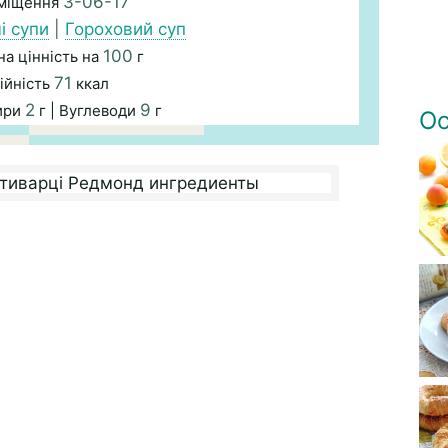
3-06-17
зміщення
і супи
|
Гороховий суп
100
а цінність на
г
71
ійність
ккал
2
9
ири
г | Вуглеводи
г
Ос