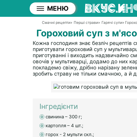
МЕНЮ
Смачні рецепти
»
Перші страви
»
Гарячі супи
» Горох
Гороховий суп з м'яс
Кожна господиня знає безліч рецептів 
приготувати гороховий суп у мультиварц
приготуванні і виходить надзвичайно с
овочів у мультиварці, додамо до них кар
покладемо свіжу, дрібно нарізану зелен
зробить страву не тільки смачною, а й 
Інгредієнти
свинина – 300 г;
картопля – 4 шт.;
горох - 2 мульти скл.;