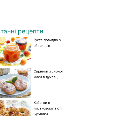
танні рецепти
Густе повидло з
абрикосів
Сирники з сирної
маси в духовці
Кабачки в
листковому тісті
Бублики