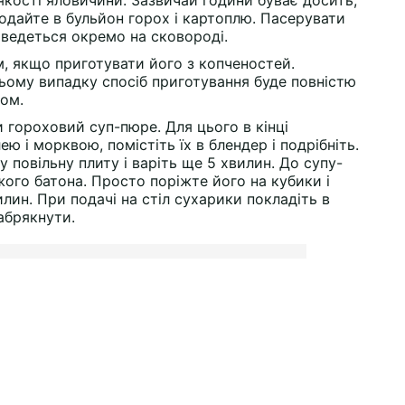
якості яловичини. Зазвичай години буває досить,
додайте в бульйон горох і картоплю. Пасерувати
ведеться окремо на сковороді.
, якщо приготувати його з копченостей.
цьому випадку спосіб приготування буде повністю
ом.
 гороховий суп-пюре. Для цього в кінці
ю і морквою, помістіть їх в блендер і подрібніть.
у повільну плиту і варіть ще 5 хвилин. До супу-
ого батона. Просто поріжте його на кубики і
лин. При подачі на стіл сухарики покладіть в
абрякнути.