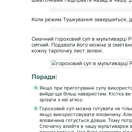
шматочками і відправте назад в чашу. Д
Коли режим Тушкування завершиться, да
Смачний гороховий суп в мультиварці Р
ситний. Подавати його можна зі сметан
кожну тарілочку лист зелені.
Поради:
Якщо при приготуванні супу використов
вийде ще більш наваристим. Кістка ви 
зрізати з неї м'ясо.
Гороховий суп можна готувати не тільк
якщо використовувати яловичину. Але
яловичина готується довше. Тому потрі
Спочатку влийте в чашу мультиварки во