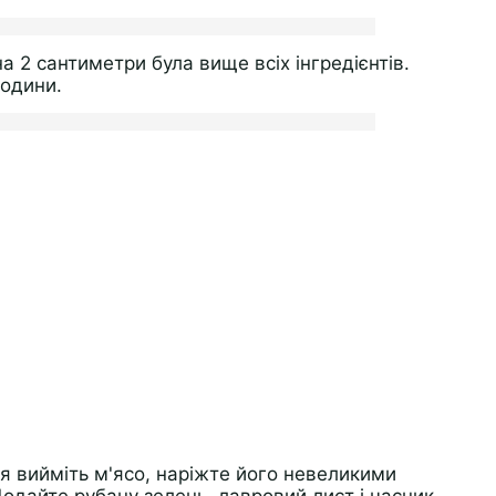
 2 сантиметри була вище всіх інгредієнтів.
години.
я вийміть м'ясо, наріжте його невеликими