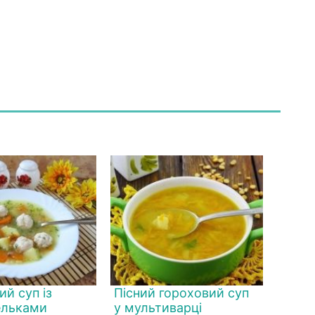
й суп із
Пісний гороховий суп
ельками
у мультиварці