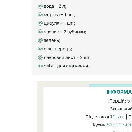
вода – 2 л;
морква – 1 шт.;
цибуля – 1 шт.;
часник – 2 зубчики;
зелень;
сіль, перець;
лавровий лист – 2 шт.;
олія - для смаження.
ІНФОРМА
5
Порцій:
Загальни
10 хв.
Підготовка
| 
Європейс
Кухня