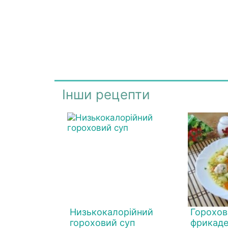
Інши рецепти
Низькокалорійний
Горохови
гороховий суп
фрикад