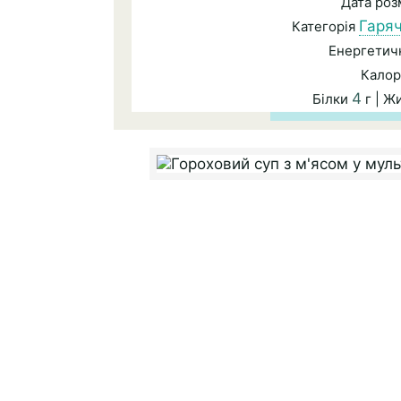
Дата ро
Гаряч
Категорія
Енергетичн
Калор
4
Білки
г | Ж