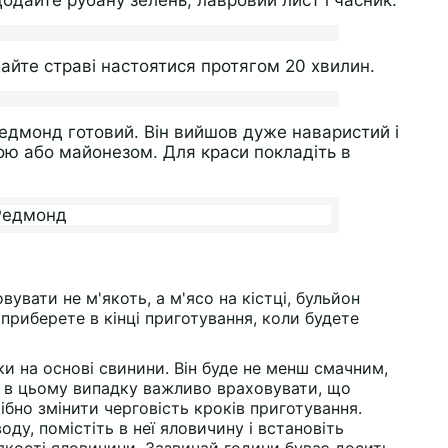
одайте рубану зелень, лавровий лист і часник.
йте страві настоятися протягом 20 хвилин.
едмонд готовий. Він вийшов дуже наваристий і
ою або майонезом. Для краси покладіть в
увати не м'якоть, а м'ясо на кістці, бульйон
приберете в кінці приготування, коли будете
и на основі свинини. Він буде не менш смачним,
 в цьому випадку важливо враховувати, що
бно змінити черговість кроків приготування.
ду, помістіть в неї яловичину і встановіть