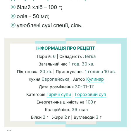
білий хліб – 100 г;
олія – 50 мл;
улюблені сухі спеції, сіль.
ІНФОРМАЦІЯ ПРО РЕЦЕПТ
6
Легка
Порцій:
| Складність
1 год. 30 хв.
Загальний час
20 хв.
1 година 10 хв.
Підготовка
| Приготування
Європейська
Кулинар
Кухня
| Автор
30-01-17
Дата розміщення
Гарячі супи
|
Гороховий суп
Категорія
100
Енергетична цінність на
г
39
Калорійність
ккал
2
2
3
Білки
г | Жири
г | Вуглеводи
г