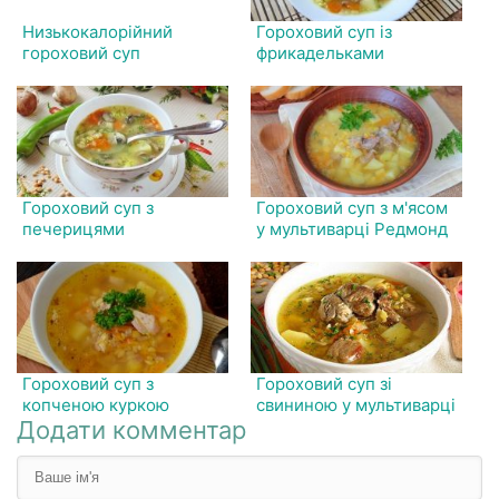
Низькокалорійний
Гороховий суп із
гороховий суп
фрикадельками
Гороховий суп з
Гороховий суп з м'ясом
печерицями
у мультиварці Редмонд
Гороховий суп з
Гороховий суп зі
копченою куркою
свининою у мультиварці
Додати комментар