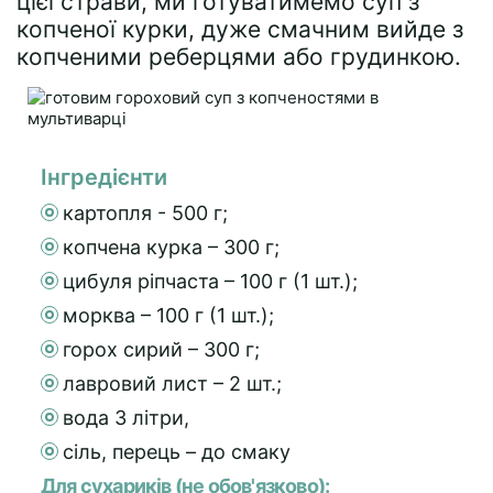
цієї страви, ми готуватимемо суп з
копченої курки, дуже смачним вийде з
копченими реберцями або грудинкою.
Інгредієнти
картопля - 500 г;
копчена курка – 300 г;
цибуля ріпчаста – 100 г (1 шт.);
морква – 100 г (1 шт.);
горох сирий – 300 г;
лавровий лист – 2 шт.;
вода 3 літри,
сіль, перець – до смаку
Для сухариків (не обов'язково):