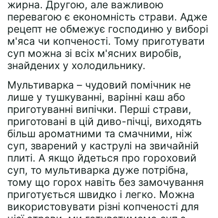
жирна. Другою, але важливою
перевагою є економність страви. Адже
рецепт не обмежує господиню у виборі
м'яса чи копченості. Тому приготувати
суп можна зі всіх м'ясних виробів,
знайдених у холодильнику.
Мультиварка – чудовий помічник не
лише у тушкуванні, варінні каш або
приготуванні випічки. Перші страви,
приготовані в цій диво-пічці, виходять
більш ароматними та смачними, ніж
суп, зварений у каструлі на звичайній
плиті. А якщо йдеться про гороховий
суп, то мультиварка дуже потрібна,
тому що горох навіть без замочування
приготується швидко і легко. Можна
використовувати різні копченості для