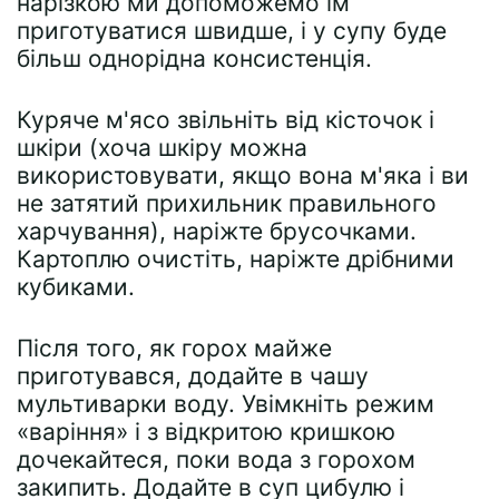
нарізкою ми допоможемо їм
приготуватися швидше, і у супу буде
більш однорідна консистенція.
Куряче м'ясо звільніть від кісточок і
шкіри (хоча шкіру можна
використовувати, якщо вона м'яка і ви
не затятий прихильник правильного
харчування), наріжте брусочками.
Картоплю очистіть, наріжте дрібними
кубиками.
Після того, як горох майже
приготувався, додайте в чашу
мультиварки воду. Увімкніть режим
«варіння» і з відкритою кришкою
дочекайтеся, поки вода з горохом
закипить. Додайте в суп цибулю і