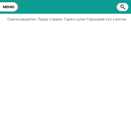
МЕНЮ
Смачні рецепти
»
Перші страви
»
Гарячі супи
» Гороховий суп з копчено