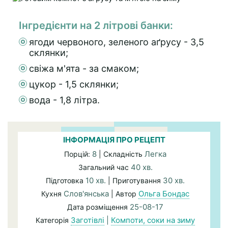
Інгредієнти на 2 літрові банки:
ягоди червоного, зеленого аґрусу - 3,5
склянки;
свіжа м'ята - за смаком;
цукор - 1,5 склянки;
вода - 1,8 літра.
ІНФОРМАЦІЯ ПРО РЕЦЕПТ
8
Легка
Порцій:
| Складність
40 хв.
Загальний час
10 хв.
30 хв.
Підготовка
| Приготування
Слов'янська
Ольга Бондас
Кухня
| Автор
25-08-17
Дата розміщення
Заготівлі
|
Компоти, соки на зиму
Категорія