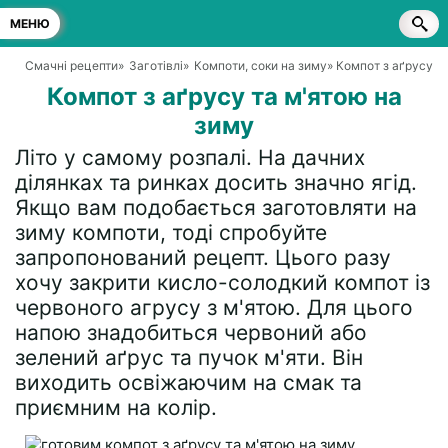
МЕНЮ
Смачні рецепти
»
Заготівлі
»
Компоти, соки на зиму
» Компот з аґрусу т
Компот з аґрусу та м'ятою на
зиму
Літо у самому розпалі. На дачних
ділянках та ринках досить значно ягід.
Якщо вам подобається заготовляти на
зиму компоти, тоді спробуйте
запропонований рецепт. Цього разу
хочу закрити кисло-солодкий компот із
червоного агрусу з м'ятою. Для цього
напою знадобиться червоний або
зелений аґрус та пучок м'яти. Він
виходить освіжаючим на смак та
приємним на колір.