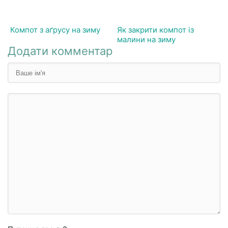
Компот з аґрусу на зиму
Як закрити компот із
малини на зиму
Додати комментар