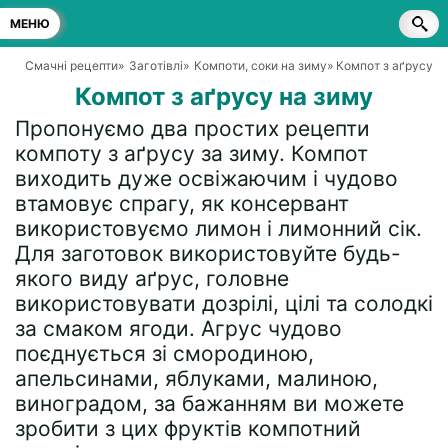
МЕНЮ
Смачні рецепти
»
Заготівлі
»
Компоти, соки на зиму
» Компот з аґрусу н
Компот з аґрусу на зиму
Пропонуємо два простих рецепти
компоту з аґрусу за зиму. Компот
виходить дуже освіжаючим і чудово
втамовує спрагу, як консервант
використовуємо лимон і лимонний сік.
Для заготовок використовуйте будь-
якого виду аґрус, головне
використовувати дозрілі, цілі та солодкі
за смаком ягоди. Агрус чудово
поєднується зі смородиною,
апельсинами, яблуками, малиною,
виноградом, за бажанням ви можете
зробити з цих фруктів компотний