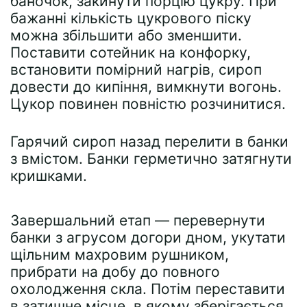
баночок, закинути порцію цукру. При
бажанні кількість цукрового піску
можна збільшити або зменшити.
Поставити сотейник на конфорку,
встановити помірний нагрів, сироп
довести до кипіння, вимкнути вогонь.
Цукор повинен повністю розчинитися.
Гарячий сироп назад перелити в банки
з вмістом. Банки герметично затягнути
кришками.
Завершальний етап — перевернути
банки з агрусом догори дном, укутати
щільним махровим рушником,
прибрати на добу до повного
охолодження скла. Потім переставити
в затишне місце, в якому зберігається