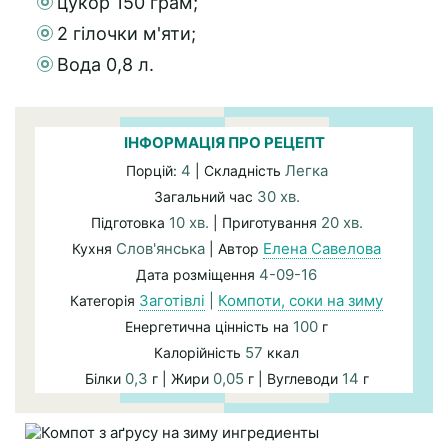
цукор 150 грам;
2 гілочки м'яти;
Вода 0,8 л.
ІНФОРМАЦІЯ ПРО РЕЦЕПТ
4
Легка
Порцій:
| Складність
30 хв.
Загальний час
10 хв.
20 хв.
Підготовка
| Приготування
Слов'янська
Елена Савелова
Кухня
| Автор
4-09-16
Дата розміщення
Заготівлі
|
Компоти, соки на зиму
Категорія
100
Енергетична цінність на
г
57
Калорійність
ккал
0,3
0,05
14
Білки
г | Жири
г | Вуглеводи
г