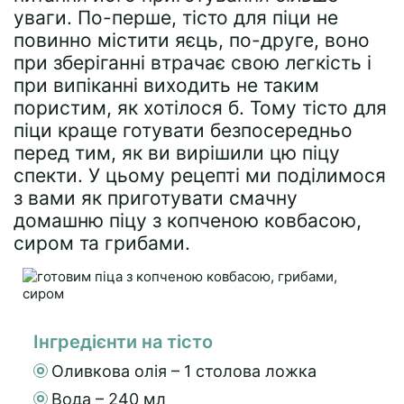
уваги. По-перше, тісто для піци не
повинно містити яєць, по-друге, воно
при зберіганні втрачає свою легкість і
при випіканні виходить не таким
пористим, як хотілося б. Тому тісто для
піци краще готувати безпосередньо
перед тим, як ви вирішили цю піцу
спекти. У цьому рецепті ми поділимося
з вами як приготувати смачну
домашню піцу з копченою ковбасою,
сиром та грибами.
Інгредієнти на тісто
Оливкова олія – 1 столова ложка
Вода – 240 мл