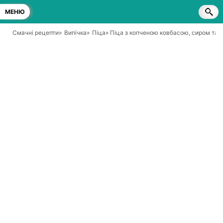
МЕНЮ
Смачні рецепти
»
Випічка
»
Піца
» Піца з копченою ковбасою, сиром та 