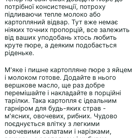
потрібної консистенції, потроху
підливаючи тепле молоко або
картопляний відвар. Тут вже немає
ніяких точних пропорцій, все залежить
від ваших уподобань хтось любить
круте пюре, а деяким подобається
ріденьке.
М'яке і пишне картопляне пюре з яйцем
і молоком готове. Додайте в нього
вершкове масло, ще раз добре
перемішайте і накладайте в порційні
тарілки. Така картопля є ідеальним
гарніром для будь-яких страв -
м'ясних, овочевих, рибних. Чудово
поєднується влітку з легкими
овочевими салатами і нарізками,