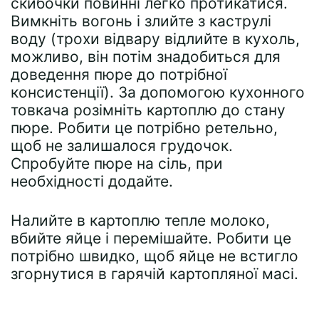
скибочки повинні легко протикатися.
Вимкніть вогонь і злийте з каструлі
воду (трохи відвару відлийте в кухоль,
можливо, він потім знадобиться для
доведення пюре до потрібної
консистенції). За допомогою кухонного
товкача розімніть картоплю до стану
пюре. Робити це потрібно ретельно,
щоб не залишалося грудочок.
Спробуйте пюре на сіль, при
необхідності додайте.
Налийте в картоплю тепле молоко,
вбийте яйце і перемішайте. Робити це
потрібно швидко, щоб яйце не встигло
згорнутися в гарячій картопляної масі.