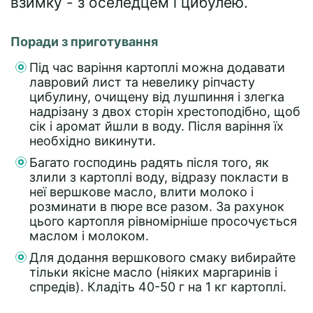
взимку - з оселедцем і цибулею.
Поради з приготування
Під час варіння картоплі можна додавати
лавровий лист та невелику ріпчасту
цибулину, очищену від лушпиння і злегка
надрізану з двох сторін хрестоподібно, щоб
сік і аромат йшли в воду. Після варіння їх
необхідно викинути.
Багато господинь радять після того, як
злили з картоплі воду, відразу покласти в
неї вершкове масло, влити молоко і
розминати в пюре все разом. За рахунок
цього картопля рівномірніше просочується
маслом і молоком.
Для додання вершкового смаку вибирайте
тільки якісне масло (ніяких маргаринів і
спредів). Кладіть 40-50 г на 1 кг картоплі.