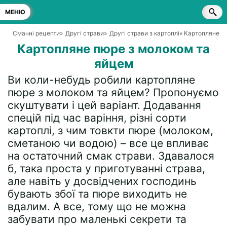
МЕНЮ
Смачні рецепти
»
Другі страви
»
Другі страви з картоплі
» Картопляне п
Картопляне пюре з молоком та
яйцем
Ви коли-небудь робили картопляне
пюре з молоком та яйцем? Пропонуємо
скуштувати і цей варіант. Додавання
спецій під час варіння, різні сорти
картоплі, з чим товкти пюре (молоком,
сметаною чи водою) – все це впливає
на остаточний смак страви. Здавалося
б, така проста у приготуванні страва,
але навіть у досвідчених господинь
бувають збої та пюре виходить не
вдалим. А все, тому що не можна
забувати про маленькі секрети та