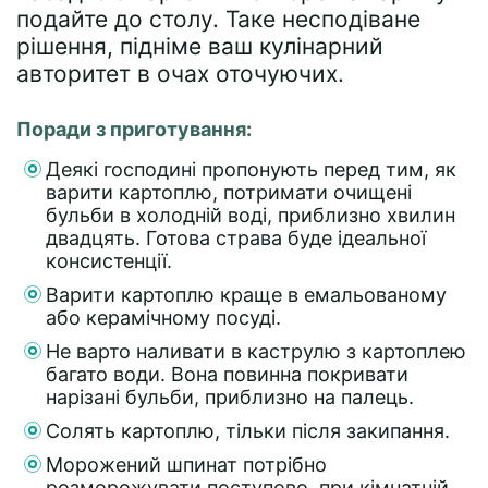
подайте до столу. Таке несподіване
рішення, підніме ваш кулінарний
авторитет в очах оточуючих.
Поради з приготування:
Деякі господині пропонують перед тим, як
варити картоплю, потримати очищені
бульби в холодній воді, приблизно хвилин
двадцять. Готова страва буде ідеальної
консистенції.
Варити картоплю краще в емальованому
або керамічному посуді.
Не варто наливати в каструлю з картоплею
багато води. Вона повинна покривати
нарізані бульби, приблизно на палець.
Солять картоплю, тільки після закипання.
Морожений шпинат потрібно
розморожувати поступово, при кімнатній