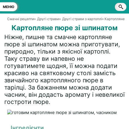
МЕНЮ
Смачні рецепти
»
Другі страви
»
Другі страви з картоплі
» Картопляне п
Картопляне пюре зі шпинатом
Ніжне, пишне та смачне картопляне
пюре зі шпинатом можна приготувати,
природно, тільки з якісної картоплі.
Таку страву ви напевно не
готуватимете щодня, її можна подати
красиво на святковому столі замість
звичайного картопляного пюре в
тарілці. За бажанням можна додати
часник, він додасть аромату і невеликої
гостроти пюре.
Інгредієнти