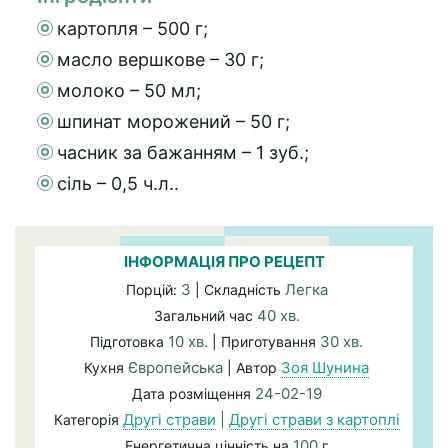
картопля – 500 г;
масло вершкове – 30 г;
молоко – 50 мл;
шпинат морожений – 50 г;
часник за бажанням – 1 зуб.;
сіль – 0,5 ч.л..
ІНФОРМАЦІЯ ПРО РЕЦЕПТ
3
Легка
Порцій:
| Складність
40 хв.
Загальний час
10 хв.
30 хв.
Підготовка
| Приготування
Європейська
Зоя Шунина
Кухня
| Автор
24-02-19
Дата розміщення
Другі страви
|
Другі страви з картоплі
Категорія
100
Енергетична цінність на
г