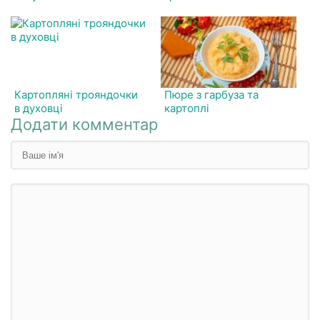
Картопляні трояндочки
Пюре з гарбуза та
в духовці
картоплі
Додати комментар