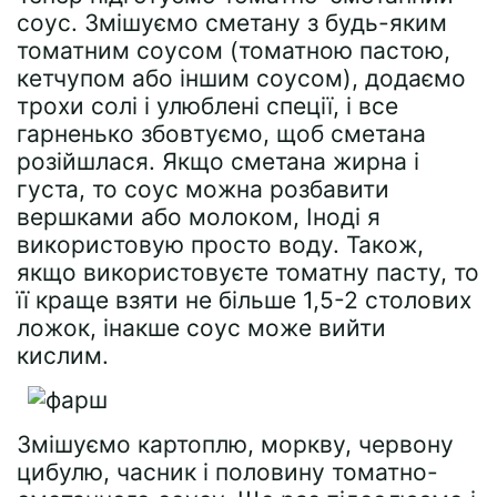
соус. Змішуємо сметану з будь-яким
томатним соусом (томатною пастою,
кетчупом або іншим соусом), додаємо
трохи солі і улюблені спеції, і все
гарненько збовтуємо, щоб сметана
розійшлася. Якщо сметана жирна і
густа, то соус можна розбавити
вершками або молоком, Іноді я
використовую просто воду. Також,
якщо використовуєте томатну пасту, то
її краще взяти не більше 1,5-2 столових
ложок, інакше соус може вийти
кислим.
Змішуємо картоплю, моркву, червону
цибулю, часник і половину томатно-