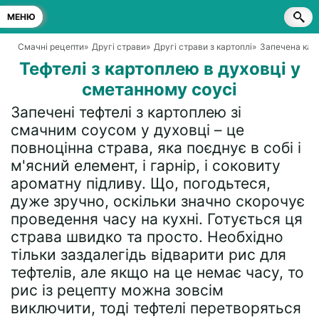
МЕНЮ
Смачні рецепти
»
Другі страви
»
Другі страви з картоплі
»
Запечена карт
Тефтелі з картоплею в духовці у
сметанному соусі
Запечені тефтелі з картоплею зі
смачним соусом у духовці – це
повноцінна страва, яка поєднує в собі і
м'ясний елемент, і гарнір, і соковиту
ароматну підливу. Що, погодьтеся,
дуже зручно, оскільки значно скорочує
проведення часу на кухні. Готується ця
страва швидко та просто. Необхідно
тільки заздалегідь відварити рис для
тефтелів, але якщо на це немає часу, то
рис із рецепту можна зовсім
виключити, тоді тефтелі перетворяться