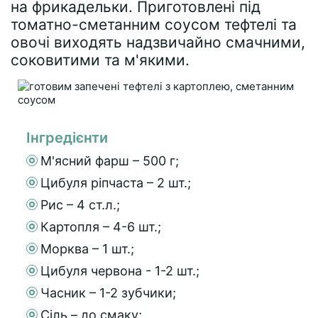
на фрикадельки. Приготовлені під
томатно-сметанним соусом тефтелі та
овочі виходять надзвичайно смачними,
соковитими та м'якими.
Інгредієнти
М'ясний фарш – 500 г;
Цибуля ріпчаста – 2 шт.;
Рис – 4 ст.л.;
Картопля – 4-6 шт.;
Морква – 1 шт.;
Цибуля червона - 1-2 шт.;
Часник – 1-2 зубчики;
Сіль – до смаку;