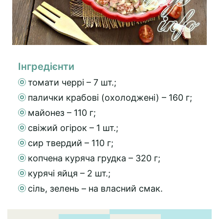
Інгредієнти
томати черрі – 7 шт.;
палички крабові (охолоджені) – 160 г;
майонез – 110 г;
свіжий огірок – 1 шт.;
сир твердий – 110 г;
копчена куряча грудка – 320 г;
курячі яйця – 2 шт.;
сіль, зелень – на власний смак.