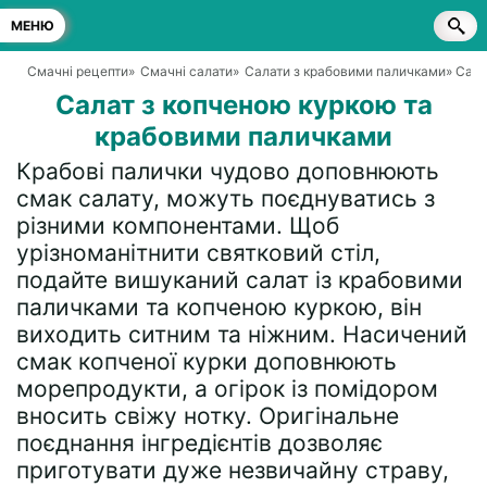
МЕНЮ
Смачні рецепти
»
Смачні салати
»
Салати з крабовими паличками
» Сал
Салат з копченою куркою та
крабовими паличками
Крабові палички чудово доповнюють
смак салату, можуть поєднуватись з
різними компонентами. Щоб
урізноманітнити святковий стіл,
подайте вишуканий салат із крабовими
паличками та копченою куркою, він
виходить ситним та ніжним. Насичений
смак копченої курки доповнюють
морепродукти, а огірок із помідором
вносить свіжу нотку. Оригінальне
поєднання інгредієнтів дозволяє
приготувати дуже незвичайну страву,