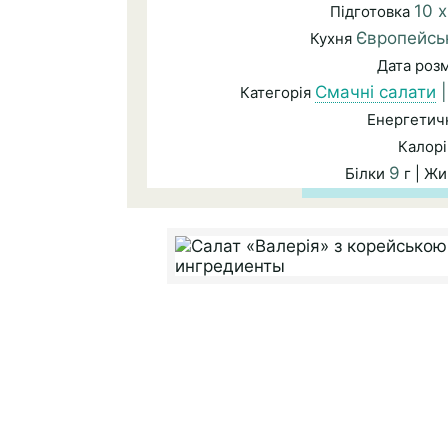
10 
Підготовка
Європейсь
Кухня
Дата роз
Смачні салати
Категорія
Енергетичн
Калорі
9
Білки
г | Ж