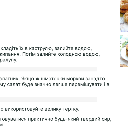
кладіть їх в каструлю, залийте водою,
 закипання. Потім залийте холодною водою,
ралупу.
салатник. Якщо ж шматочки моркви занадто
ому салат буде значно легше перемішувати і в
го використовуйте велику тертку.
товуватися практично будь-який твердий сир,
м.