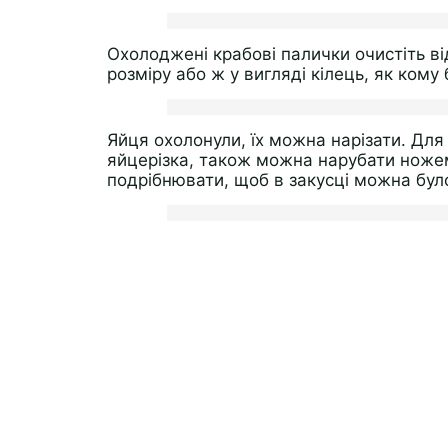
Охолоджені крабові палички очистіть ві
розміру або ж у вигляді кілець, як кому
Яйця охолонули, їх можна нарізати. Дл
яйцерізка, також можна нарубати ножем
подрібнювати, щоб в закусці можна було