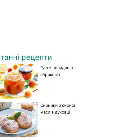
танні рецепти
Густе повидло з
абрикосів
Сирники з сирної
маси в духовці