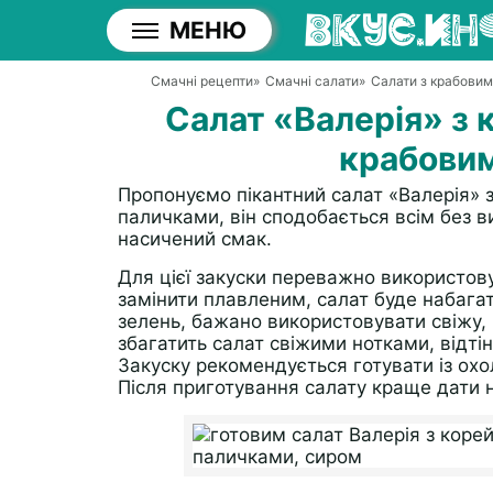
МЕНЮ
Смачні рецепти
»
Смачні салати
»
Салати з крабови
Салат «Валерія» з
крабови
Пропонуємо пікантний салат «Валерія»
паличками, він сподобається всім без в
насичений смак.
Для цієї закуски переважно використов
замінити плавленим, салат буде набагат
зелень, бажано використовувати свіжу, 
збагатить салат свіжими нотками, відтін
Закуску рекомендується готувати із охо
Після приготування салату краще дати 