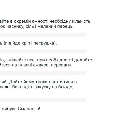
йте в окремій ємності необхідну кількість
к часнику, сіль і мелений перець.
(підійде кріп і петрушка).
в, змішайте все, при необхідності додайте
йтеся на власні смакові переваги.
вий. Дайте йому трохи настоятися в
кою. Викладіть закуску на блюдо,
 цибулі. Смачного!