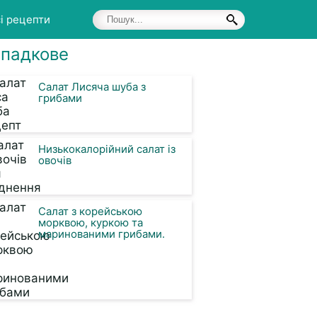
і рецепти
падкове
ками
Салат Лисяча шуба з
грибами
Низькокалорійний салат із
овочів
Салат з корейською
морквою, куркою та
маринованими грибами.