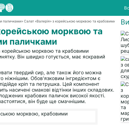
Вс
Ви
ми паличками
» Салат «Валерія» з корейською морквою та крабовими палич
 корейською морквою та
ми паличками
 з корейською морквою та крабовими
инятку. Він швидко готується, має яскравий
увати твердий сир, але також його можна
о ніжнішим. Обов'язковим інгредієнтом є
підійде кріп та петрушка. Цей компонент
ить насичені смакові відтінки інших складових.
лоджених крабових паличок високої якості.
настоятися, він буде ще смачнішим.