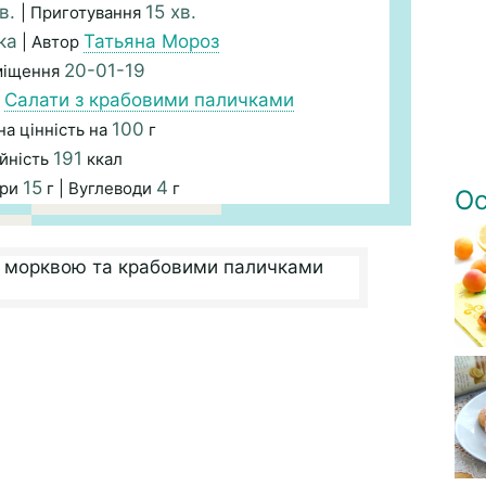
хв.
15 хв.
| Приготування
ка
Татьяна Мороз
| Автор
20-01-19
міщення
|
Салати з крабовими паличками
100
а цінність на
г
191
йність
ккал
15
4
ири
г | Вуглеводи
г
Ос