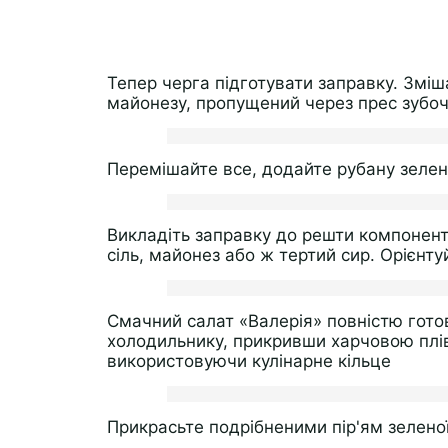
Тепер черга підготувати заправку. Зміша
майонезу, пропущений через прес зубочо
Перемішайте все, додайте рубану зелень 
Викладіть заправку до решти компоненті
сіль, майонез або ж тертий сир. Орієнту
Смачний салат «Валерія» повністю гото
холодильнику, прикривши харчовою плів
використовуючи кулінарне кільце
Прикрасьте подрібненими пір'ям зеленої