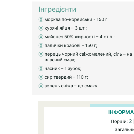
Інгредієнти
морква по-корейськи - 150 г;
курячі яйця – 3 шт.;
майонез 50% жирності – 4 ст.л.;
палички крабові – 150 г;
перець чорний свіжомелений, сіль – на
власний смак;
часник – 1 зубок;
сир твердий – 110 г;
зелень свіжа – до смаку.
ІНФОРМА
2
Порцій:
Загальн