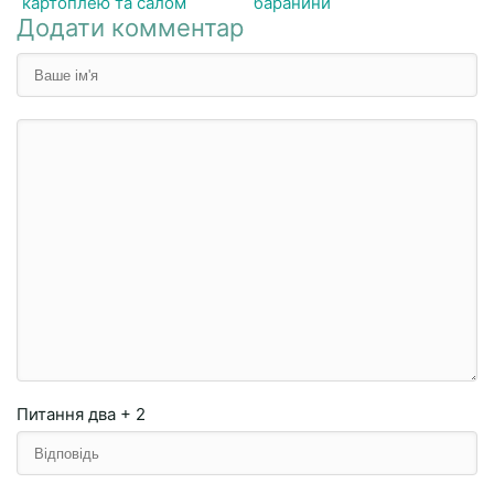
картоплею та салом
баранини
Додати комментар
Питання
два + 2