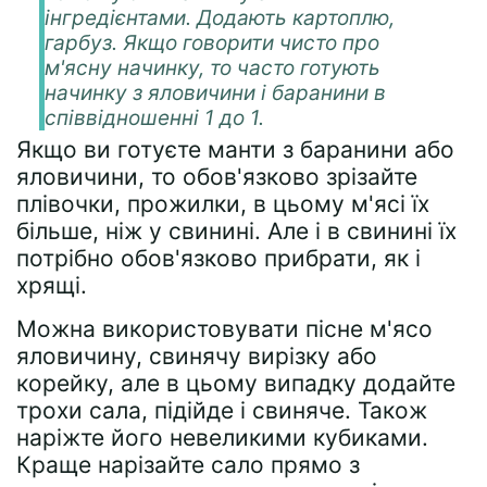
інгредієнтами. Додають картоплю,
гарбуз. Якщо говорити чисто про
м'ясну начинку, то часто готують
начинку з яловичини і баранини в
співвідношенні 1 до 1.
Якщо ви готуєте манти з баранини або
яловичини, то обов'язково зрізайте
плівочки, прожилки, в цьому м'ясі їх
більше, ніж у свинині. Але і в свинині їх
потрібно обов'язково прибрати, як і
хрящі.
Можна використовувати пісне м'ясо
яловичину, свинячу вирізку або
корейку, але в цьому випадку додайте
трохи сала, підійде і свиняче. Також
наріжте його невеликими кубиками.
Краще нарізайте сало прямо з