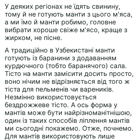
У деяких регіонах не їдять свинину,
тому й не готують манти з цього м'яса,
а ми їмо й манти робимо, головне
вибрати хороше свіже м'ясо, краще з
жирком, не пісне.
А традиційно в Узбекистані манти
готують із баранини з додаванням
курдючного (тобто баранячого) сала.
Тісто на манти замісити досить просто,
воно нічим не відрізняється від того ж
тіста для пельменів чи вареників.
Незмінно використовується
бездрожжеве тісто. А ось форма у
мантів може бути найрізноманітнішою,
один із таких способів ліплення мантів
ми сьогодні покажемо. Отже, почнемо.
Для мантів використовують лише