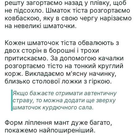
решту загортаємо назад у плівку, щоб
не підсохло. Шматок тіста розгортаємо
ковбаскою, яку в свою чергу нарізаємо
на невеликі шматочки.
Кожен шматочок тіста обвалюють з
двох сторін в борошні і трохи
притискаємо. За допомогою качалки
розгортаємо тісто на тонкий круглий
корж. Викладаємо м'ясну начинку,
близько столової ложки з гіркою.
Якщо бажаєте отримати автентичну
страву, то можна додати ще зверху
шматочок курдючного сала.
Форм ліплення мант дуже багато,
покажемо найпоширеніший.