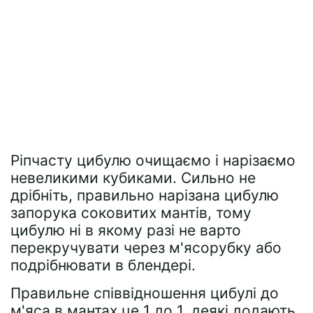
Ріпчасту цибулю очищаємо і нарізаємо
невеликими кубиками. Сильно не
дрібніть, правильно нарізана цибулю
запорука соковитих мантів, тому
цибулю ні в якому разі не варто
перекручувати через м'ясорубку або
подрібнювати в блендері.
Правильне співвідношення цибулі до
м'яса в мантах це 1 до 1, деякі додають