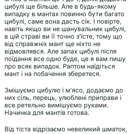
цибулі ще більше. Але в будь-якому
випадку в мантах повинно бути багато
цибулі, саме вона дасть сік. І повірте,
навіть якщо ви не шанувальник цибулі,
в цій страві ви її точно з'їсте, тому що
від справжніх мант ще ніхто не
відмовлявся. Але запах цибулі після
поїдання все одно буде, це я вам пишу
про всяк випадок. Раптом наїдіться
мант і на побачення зберетеся.
Змішуємо цибулю і м'ясо, додаємо до
них сіль, перець, улюблені приправи і
все ретельно вимішуємо руками.
Начинка для мантів готова.
Від тіста відрізаємо невеликий шматок,