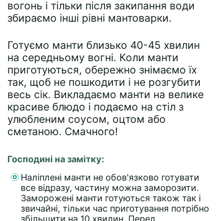
вогонь і тільки після закипання води
збираємо інші рівні мантоварки.
Готуємо манти близько 40-45 хвилин
на середньому вогні. Коли манти
приготуються, обережно знімаємо їх
так, щоб не пошкодити і не розгубити
весь сік. Викладаємо манти на велике
красиве блюдо і подаємо на стіл з
улюбленим соусом, оцтом або
сметаною. Смачного!
Господині на замітку:
Наліплені манти не обов'язково готувати
все відразу, частину можна заморозити.
Заморожені манти готуються також так і
звичайні, тільки час приготування потрібно
збільшити на 10 хвилин. Перед