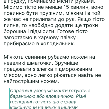
в грудку, починаємо місити руками.
Місимо тісто не менше 15 хвилин, воно
повинно бути пружним, м'яким і в той
же час не прилипати до рук. Якщо тісто
липне, то необхідно додати ще трохи
борошна і підмісити. Готове тісто
загортаємо в харчову плівку і
прибираємо в холодильник.
М'якоть свинини рубаємо ножем на
невеликі шматочки. Зручніше
працювати з злегка підмороженим
м'ясом, воно легко ріжеться навіть не
найгострішим ножем.
Справжні узбецькі манти готують з
бараниною або яловичиною. Різні
господині готують цю страву
комбінуючи начинку з іншими