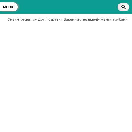
МЕНЮ
Смачні рецепти
»
Другі страви
»
Вареники, пельмені
» Манти з рубаним 