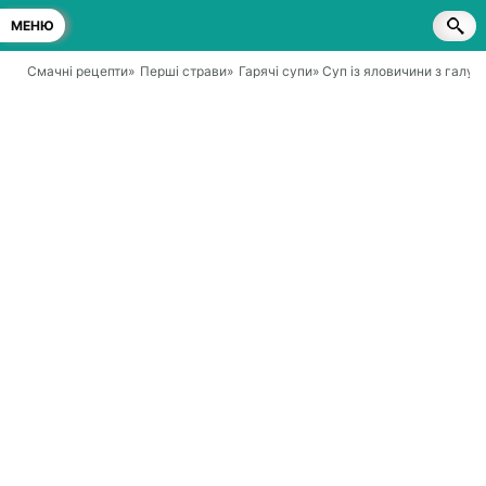
МЕНЮ
Смачні рецепти
»
Перші страви
»
Гарячі супи
» Суп із яловичини з галу