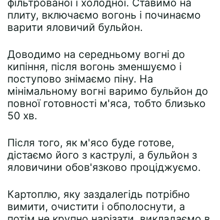
фільтрованої і холодної. Ставимо на
плиту, включаємо вогонь і починаємо
варити яловичий бульйон.
Доводимо на середньому вогні до
кипіння, після вогонь зменшуємо і
поступово знімаємо піну. На
мінімальному вогні варимо бульйон до
повної готовності м'яса, тобто близько
50 хв.
Після того, як м'ясо буде готове,
дістаємо його з каструлі, а бульйон з
яловичини обов'язково проціджуємо.
Картоплю, яку заздалегідь потрібно
вимити, очистити і обполоснути, а
потім не крупно нарізати, викладаємо в