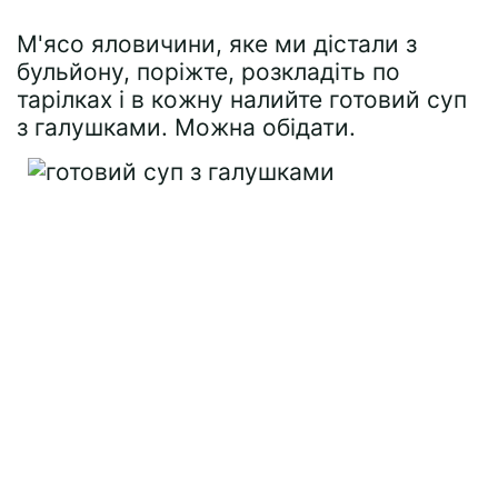
М'ясо яловичини, яке ми дістали з
бульйону, поріжте, розкладіть по
тарілках і в кожну налийте готовий суп
з галушками. Можна обідати.