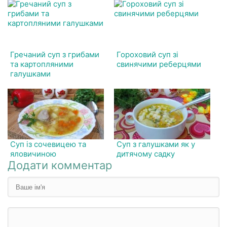
Гречаний суп з грибами
Гороховий суп зі
та картопляними
свинячими реберцями
галушками
Суп із сочевицею та
Суп з галушками як у
яловичиною
дитячому садку
Додати комментар