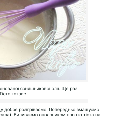
інованої соняшникової олії. Ще раз
Тісто готове.
у добре розігріваємо. Попередньо змащуємо
(сала). Виливаємо ополоником порцію тіста на