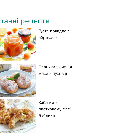
танні рецепти
Густе повидло з
абрикосів
Сирники з сирної
маси в духовці
Кабачки в
листковому тісті
Бублики