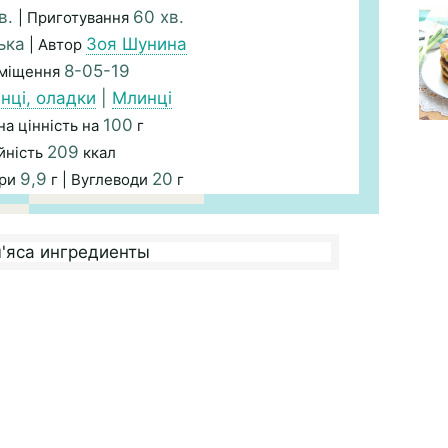
в.
60 хв.
| Приготування
ька
Зоя Шунина
| Автор
8-05-19
зміщення
нці, оладки
|
Млинці
100
а цінність на
г
209
йність
ккал
9,9
20
ири
г | Вуглеводи
г