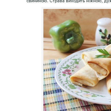
свининою. Страва виходить ніжною, ду