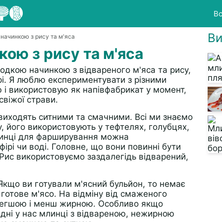
Вс
Ви
 начинкою з рису та м'яса
кою з рису та м'яса
одкою начинкою з відвареного м'яса та рису,
ері. Я люблю експериментувати з різними
і використовую як напівфабрикат у момент,
свіжої страви.
виходять ситними та смачними. Всі ми знаємо
, його використовують у тефтелях, голубцях,
Млинці для фарширування можна
фірі чи воді. Головне, що вони повинні бути
 Рис використовуємо заздалегідь відварений,
 Якщо ви готували м'ясний бульйон, то немає
 готове м'ясо. На відміну від смаженого
 легшою і менш жирною. Особливо якщо
одні у нас млинці з відвареною, нежирною