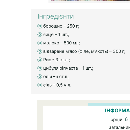
Інгредієнти
борошно – 250 г;
яйце – 1 шт.;
молоко – 500 мл;
відварене м'ясо (філе, м'якоть) – 300 г;
Рис - 3 ст.л.;
цибуля ріпчаста – 1 шт.;
олія –5 ст.л.;
сіль – 0,5 ч.л.
ІНФОРМА
6
Порцій:
Загальни