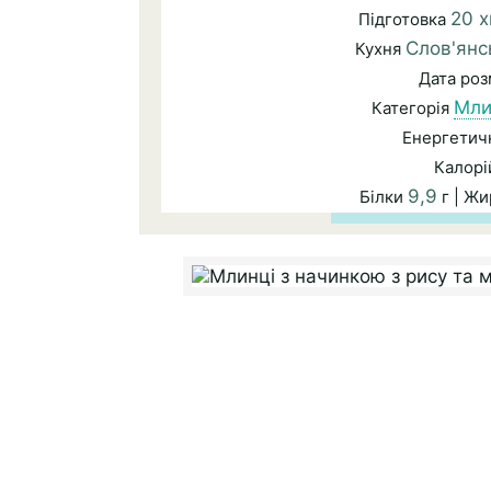
20 х
Підготовка
Слов'янс
Кухня
Дата ро
Мли
Категорія
Енергетичн
Калорі
9,9
Білки
г | Ж