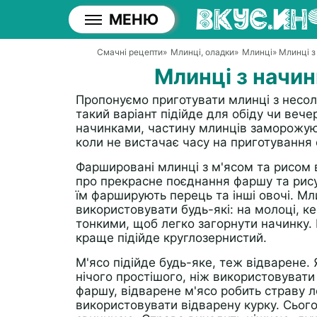
МЕНЮ
Смачні рецепти
»
Млинці, оладки
»
Млинці
» Млинці з
Млинці з начин
Пропонуємо приготувати млинці з несол
такий варіант підійде для обіду чи веч
начинками, частину млинців заморожую 
коли не вистачає часу на приготування 
Фаршировані млинці з м'ясом та рисом 
про прекрасне поєднання фаршу та рису
їм фарширують перець та інші овочі. 
використовувати будь-які: на молоці, ке
тонкими, щоб легко загорнути начинку.
краще підійде круглозернистий.
М'ясо підійде будь-яке, теж відварене.
нічого простішого, ніж використовувати
фаршу, відварене м'ясо робить страву
використовувати відварену курку. Сьог