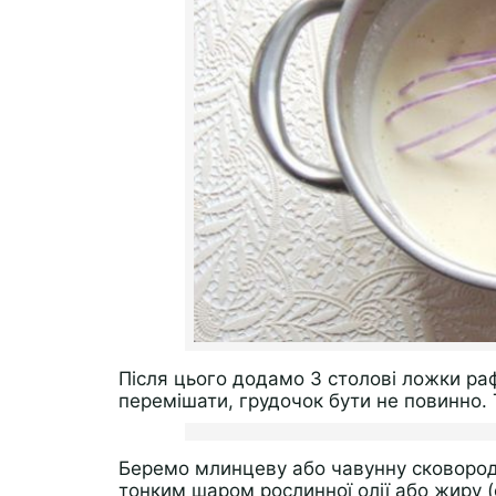
Після цього додамо 3 столові ложки раф
перемішати, грудочок бути не повинно. 
Беремо млинцеву або чавунну сковород
тонким шаром рослинної олії або жиру 