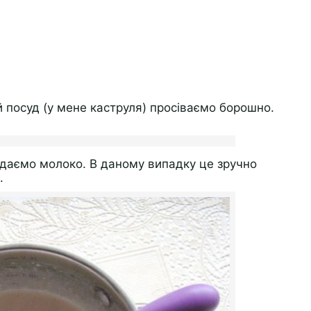
й посуд (у мене каструля) просіваємо борошно.
даємо молоко. В даному випадку це зручно
.