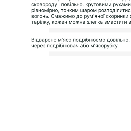
сковороду і повільно, круговими рухами
рівномірно, тонким шаром розподілитися
вогонь. Смажимо до рум'яної скоринки з
тарілку, кожен можна злегка змастити
Відварене м'ясо подрібнюємо довільно.
через подрібнювач або м'ясорубку.