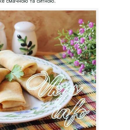
же смачною та ситною.