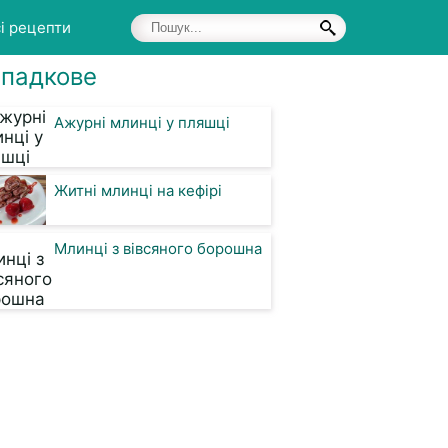
і рецепти
падкове
Ажурні млинці у пляшці
Житні млинці на кефірі
Млинці з вівсяного борошна