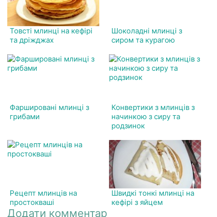
Товсті млинці на кефірі
Шоколадні млинці з
та дріжджах
сиром та курагою
Фаршировані млинці з
Конвертики з млинців з
грибами
начинкою з сиру та
родзинок
Рецепт млинців на
Швидкі тонкі млинці на
простокваші
кефірі з яйцем
Додати комментар