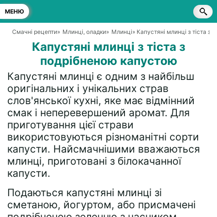
МЕНЮ
Смачні рецепти
»
Млинці, оладки
»
Млинці
» Капустяні млинці з тіста з
Капустяні млинці з тіста з
подрібненою капустою
Капустяні млинці є одним з найбільш
оригінальних і унікальних страв
слов'янської кухні, яке має відмінний
смак і неперевершений аромат. Для
приготування цієї страви
використовуються різноманітні сорти
капусти. Найсмачнішими вважаються
млинці, приготовані з білокачанної
капусти.
Подаються капустяні млинці зі
сметаною, йогуртом, або присмачені
подрібненою зеленню з часником.