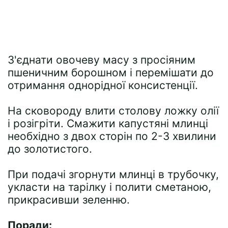
З'єднати овочеву масу з просіяним
пшеничним борошном і перемішати до
отримання однорідної консистенції.
На сковороду влити столову ложку олії
і розігріти. Смажити капустяні млинці
необхідно з двох сторін по 2-3 хвилини
до золотистого.
При подачі згорнути млинці в трубочку,
укласти на тарілку і полити сметаною,
прикрасивши зеленню.
Поради: