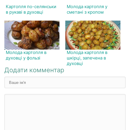
Картопля по-селянськи
Молода картопля у
в рукаві в духовці
сметані з кропом
Молода картопля в
Молода картопля в
духовці у фользі
шкірці, запечена в
духовці
Додати комментар