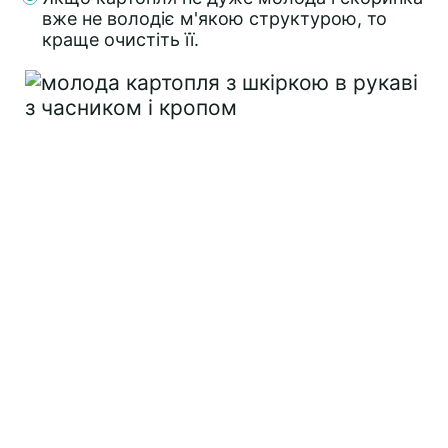
вже не володіє м'якою структурою, то
краще очистіть її.