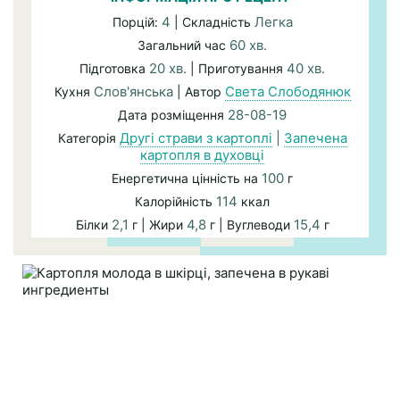
4
Легка
Порцій:
| Складність
60 хв.
Загальний час
20 хв.
40 хв.
Підготовка
| Приготування
Слов'янська
Света Слободянюк
Кухня
| Автор
28-08-19
Дата розміщення
Другі страви з картоплі
|
Запечена
Категорія
картопля в духовці
100
Енергетична цінність на
г
114
Калорійність
ккал
2,1
4,8
15,4
Білки
г | Жири
г | Вуглеводи
г