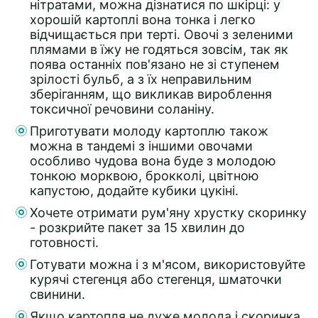
нітратами, можна дізнатися по шкірці: у
хорошій картоплі вона тонка і легко
відчищається при терті. Овочі з зеленими
плямами в їжу не годяться зовсім, так як
поява останніх пов'язано не зі ступенем
зрілості бульб, а з їх неправильним
зберіганням, що викликав вироблення
токсичної речовини соланіну.
Приготувати молоду картоплю також
можна в тандемі з іншими овочами
особливо чудова вона буде з молодою
тонкою морквою, брокколі, цвітною
капустою, додайте кубики цукіні.
Хочете отримати рум'яну хрустку скоринку
- розкрийте пакет за 15 хвилин до
готовності.
Готувати можна і з м'ясом, використовуйте
курячі стегенця або стегенця, шматочки
свинини.
Якщо картопля не дуже молода і скоринка