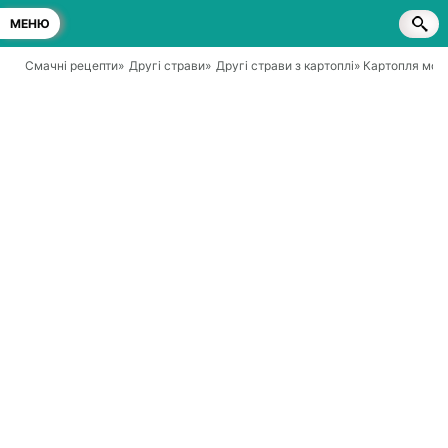
МЕНЮ
Смачні рецепти
»
Другі страви
»
Другі страви з картоплі
» Картопля моло