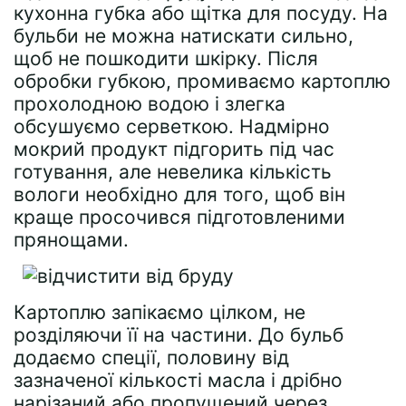
кухонна губка або щітка для посуду. На
бульби не можна натискати сильно,
щоб не пошкодити шкірку. Після
обробки губкою, промиваємо картоплю
прохолодною водою і злегка
обсушуємо серветкою. Надмірно
мокрий продукт підгорить під час
готування, але невелика кількість
вологи необхідно для того, щоб він
краще просочився підготовленими
прянощами.
Картоплю запікаємо цілком, не
розділяючи її на частини. До бульб
додаємо спеції, половину від
зазначеної кількості масла і дрібно
нарізаний або пропущений через