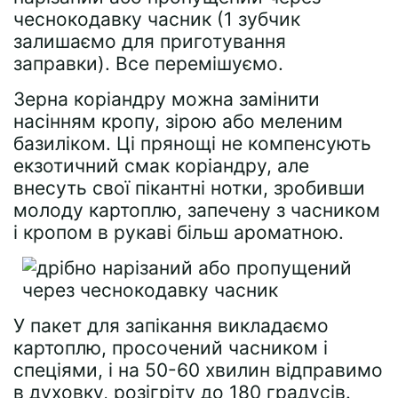
чеснокодавку часник (1 зубчик
залишаємо для приготування
заправки). Все перемішуємо.
Зерна коріандру можна замінити
насінням кропу, зірою або меленим
базиліком. Ці прянощі не компенсують
екзотичний смак коріандру, але
внесуть свої пікантні нотки, зробивши
молоду картоплю, запечену з часником
і кропом в рукаві більш ароматною.
У пакет для запікання викладаємо
картоплю, просочений часником і
спеціями, і на 50-60 хвилин відправимо
в духовку, розігріту до 180 градусів.