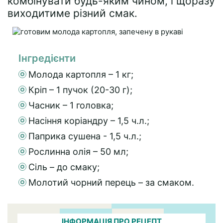
комбінувати будь-яким чином, і щоразу
виходитиме різний смак.
Інгредієнти
Молода картопля – 1 кг;
Кріп – 1 пучок (20-30 г);
Часник – 1 головка;
Насіння коріандру – 1,5 ч.л.;
Паприка сушена - 1,5 ч.л.;
Рослинна олія – 50 мл;
Сіль – до смаку;
Молотий чорний перець – за смаком.
ІНФОРМАЦІЯ ПРО РЕЦЕПТ