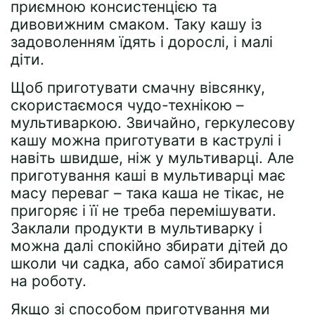
приємною консистенцією та
дивовижним смаком. Таку кашу із
задоволенням їдять і дорослі, і малі
діти.
Щоб приготувати смачну вівсянку,
скористаємося чудо-технікою –
мультиваркою. Звичайно, геркулесову
кашу можна приготувати в каструлі і
навіть швидше, ніж у мультиварці. Але
приготування каші в мультиварці має
масу переваг – така каша не тікає, не
пригоряє і її не треба перемішувати.
Заклали продукти в мультиварку і
можна далі спокійно збирати дітей до
школи чи садка, або самої збиратися
на роботу.
Якщо зі способом приготування ми