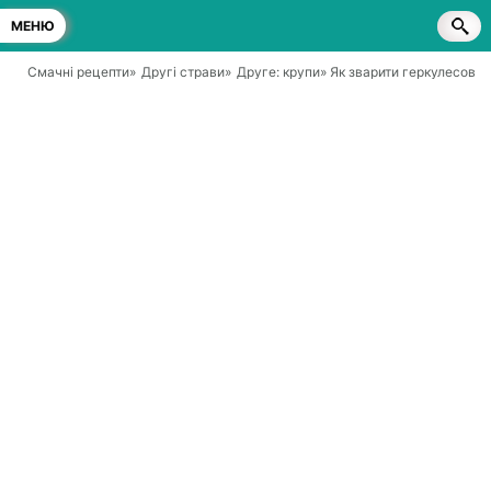
МЕНЮ
Смачні рецепти
»
Другі страви
»
Друге: крупи
» Як зварити геркулесову