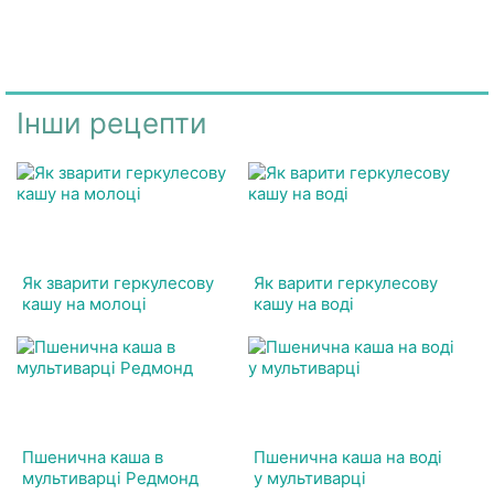
Інши рецепти
Як зварити геркулесову
Як варити геркулесову
кашу на молоці
кашу на воді
Пшенична каша в
Пшенична каша на воді
мультиварці Редмонд
у мультиварці