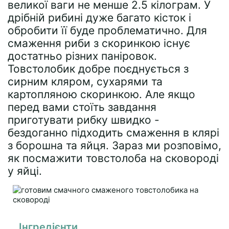
великої ваги не менше 2.5 кілограм. У
дрібній рибині дуже багато кісток і
обробити її буде проблематично. Для
смаження риби з скоринкою існує
достатньо різних паніровок.
Товстолобик добре поєднується з
сирним кляром, сухарями та
картопляною скоринкою. Але якщо
перед вами стоїть завдання
приготувати рибку швидко -
бездоганно підходить смаження в клярі
з борошна та яйця. Зараз ми розповімо,
як посмажити товстолоба на сковороді
у яйці.
Інгредієнти