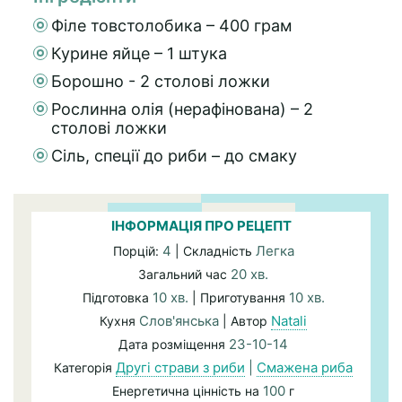
Філе товстолобика – 400 грам
Курине яйце – 1 штука
Борошно - 2 столові ложки
Рослинна олія (нерафінована) – 2
столові ложки
Сіль, спеції до риби – до смаку
ІНФОРМАЦІЯ ПРО РЕЦЕПТ
4
Легка
Порцій:
| Складність
20 хв.
Загальний час
10 хв.
10 хв.
Підготовка
| Приготування
Слов'янська
Natali
Кухня
| Автор
23-10-14
Дата розміщення
Другі страви з риби
|
Смажена риба
Категорія
100
Енергетична цінність на
г