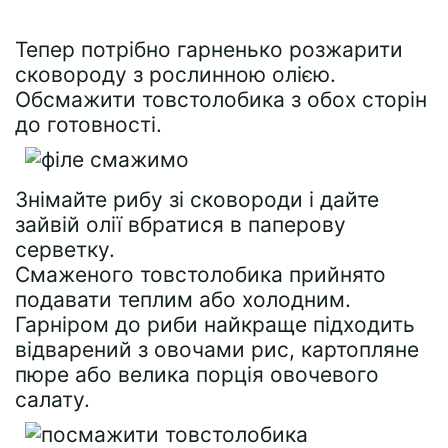
Тепер потрібно гарненько розжарити
сковороду з рослинною олією.
Обсмажити товстолобика з обох сторін
до готовності.
Знімайте рибу зі сковороди і дайте
зайвій олії вбратися в паперову
серветку.
Смаженого товстолобика прийнято
подавати теплим або холодним.
Гарніром до риби найкраще підходить
відварений з овочами рис, картопляне
пюре або велика порція овочевого
салату.