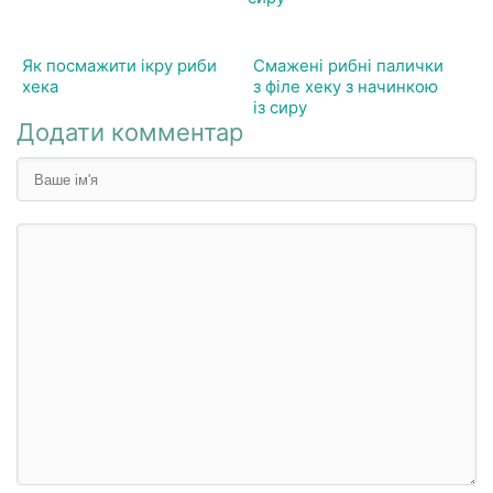
Як посмажити ікру риби
Смажені рибні палички
хека
з філе хеку з начинкою
із сиру
Додати комментар