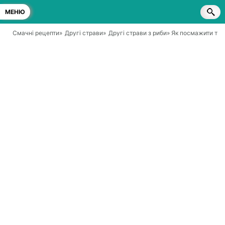
МЕНЮ
Смачні рецепти
»
Другі страви
»
Другі страви з риби
» Як посмажити тов