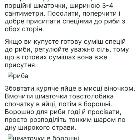
порційні шматочки, шириною 3-4
сантиметри. Посолити, поперчити і
добре присипати спеціями до риби з
обох сторін.
Якщо ви купуєте готову суміш спецій
до риби, регулюйте уважно сіль, тому
що в готових сумішах вона вже
присутня.
Збовтати куряче яйце в мисці віночком.
Вмочити шматочки товстолобика
спочатку в яйці, потім в борошні.
Борошно для риби годі й просівати,
просто розподіліть тонким шаром по
дну широкого страви.