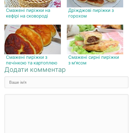
Смажені пиріжки на
Дріжджові пиріжки з
кефірі на сковороді
горохом
Смажені пиріжки з
Смажені сирні пиріжки
печінкою та картоплею
з м'ясом
Додати комментар