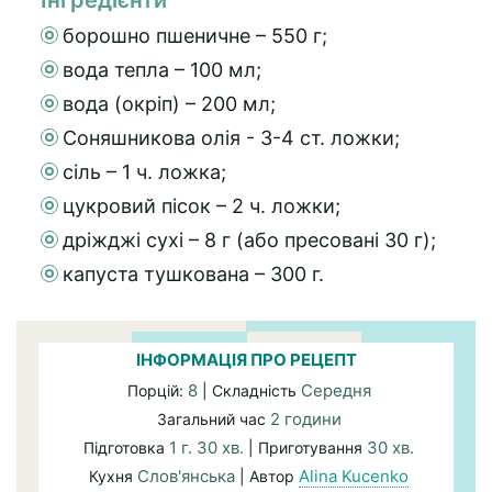
Інгредієнти
борошно пшеничне – 550 г;
вода тепла – 100 мл;
вода (окріп) – 200 мл;
Соняшникова олія - 3-4 ст. ложки;
сіль – 1 ч. ложка;
цукровий пісок – 2 ч. ложки;
дріжджі сухі – 8 г (або пресовані 30 г);
капуста тушкована – 300 г.
ІНФОРМАЦІЯ ПРО РЕЦЕПТ
8
Середня
Порцій:
| Складність
2 години
Загальний час
1 г. 30 хв.
30 хв.
Підготовка
| Приготування
Слов'янська
Alina Kucenko
Кухня
| Автор