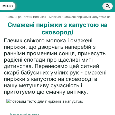
МЕНЮ
Смачні рецепти
»
Випічка
»
Пиріжки
» Смажені пиріжки з капустою на ск
Смажені пиріжки з капустою на
сковороді
Глечик свіжого молока і смажені
пиріжки, що дзюрчать наперебій з
ранніми променями сонця, принесуть
радісні спогади про щасливі миті
дитинства. Перенесемо цей ситний
скарб бабусиних умілих рук - смажені
пиріжки з капустою на сковороді в
нашу метушливу сучасність і
приготуємо цю смачну випічку.