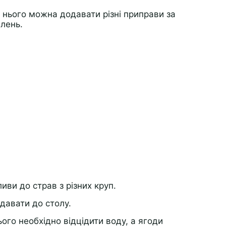
 нього можна додавати різні приправи за
елень.
иви до страв з різних круп.
давати до столу.
го необхідно відцідити воду, а ягоди