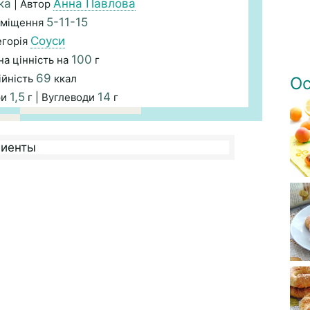
ка
Анна Павлова
| Автор
5-11-15
зміщення
Соуси
егорія
100
а цінність на
г
69
ійність
ккал
Ос
1,5
14
ри
г | Вуглеводи
г