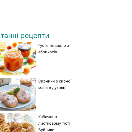
танні рецепти
Густе повидло з
абрикосів
Сирники з сирної
маси в духовці
Кабачки в
листковому тісті
Бублики