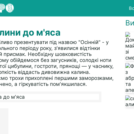
Вс
Ви
лини до м'яса
иво презентувати під назвою "Осінній" - у
льного періоду року, з'явилися відтінки
ий присмак. Необхідну шовковистість
ому обійдемося без загусників, солодкі ноти
тої цибулини, гостроти, прянощі — у часнику,
ерпкість віддасть дивовижна калина.
уємо трохи прихоплені першими заморозками,
ено, а гіркуватість пом'якшилася.