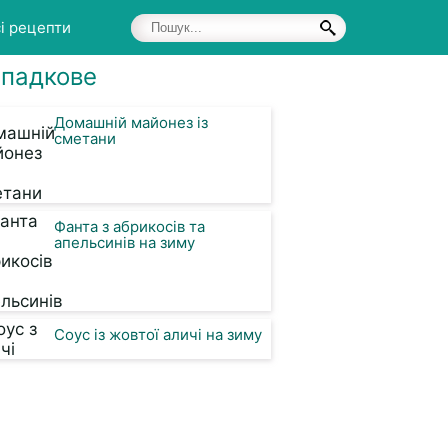
і рецепти
падкове
Домашній майонез із
сметани
Фанта з абрикосів та
апельсинів на зиму
Соус із жовтої аличі на зиму