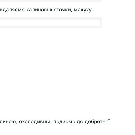
идаляємо калинові кісточки, макуху.
алиною, охолодивши, подаємо до добротної