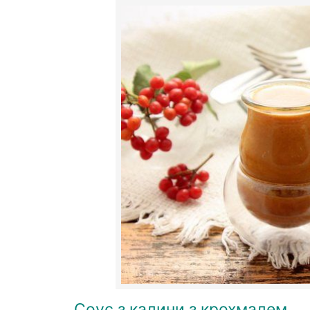
Соус з калини з крохмалем