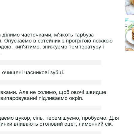
ділимо часточками, м'якоть гарбуза -
. Опускаємо в сотейник з прогрітою ложкою
одою, кип'ятимо, знижуємо температуру і
.
 очищені часникові зубці.
вками. Але не солимо, щоб овочі швидше
 випаровуванні підливаємо окріп.
даємо цукор, сіль, перемішуємо, пробуємо. Для
линки вливають столовий оцет, лимонний сік.