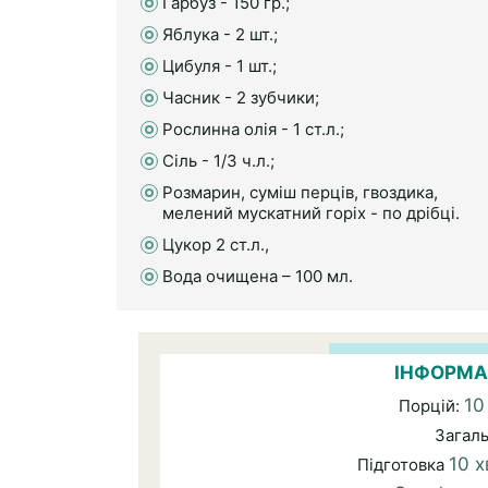
Гарбуз - 150 гр.;
Яблука - 2 шт.;
Цибуля - 1 шт.;
Часник - 2 зубчики;
Рослинна олія - 1 ст.л.;
Сіль - 1/3 ч.л.;
Розмарин, суміш перців, гвоздика,
мелений мускатний горіх - по дрібці.
Цукор 2 ст.л.,
Вода очищена – 100 мл.
ІНФОРМА
10
Порцій:
Загал
10 х
Підготовка