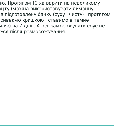
лію. Протягом 10 хв варити на невеликому
 оцту (можна використовувати лимонну
 підготовлену банку (суху і чисту) і протягом
акриваємо кришкою і ставимо в темне
ик) на 7 днів. А ось заморожувати соус не
ться після розморожування.