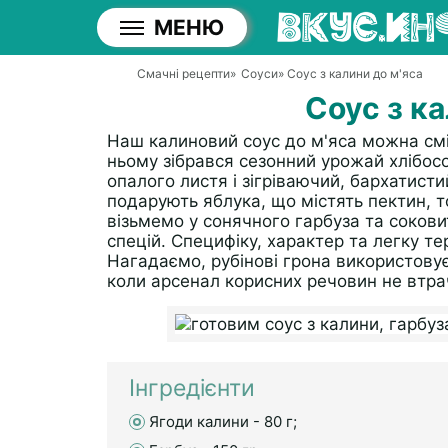
МЕНЮ
Смачні рецепти
»
Соуси
» Соус з калини до м'яса
Соус з ка
Наш калиновий соус до м'яса можна сміл
ньому зібрався сезонний урожай хлібосо
опалого листя і зігріваючий, бархатист
подарують яблука, що містять пектин, т
візьмемо у сонячного гарбуза та сокови
спецій. Специфіку, характер та легку т
Нагадаємо, рубінові грона використов
коли арсенал корисних речовин не втрач
Інгредієнти
Ягоди калини - 80 г;