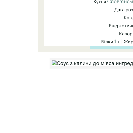
Слов'янсь
Кухня
Дата ро
Кат
Енергетичн
Калор
1
Білки
г | Жи