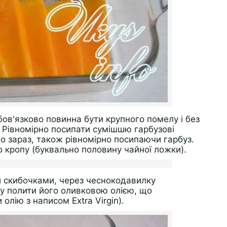
ов'язково повинна бути крупного помелу і без
 Рівномірно посипати сумішшю гарбузові
о зараз, також рівномірно посипаючи гарбуз.
кропу (буквально половину чайної ложки).
ти скибочками, через чеснокодавилку
у полити його оливковою олією, що
лію з написом Extra Virgin).