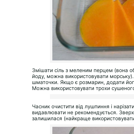
Змішати сіль з меленим перцем (вона об
йоду, можна використовувати морську).
шматочки. Якщо є розмарин, додати йог
Можна використовувати трохи сушеного 
Часник очистити від лушпиння і наріза
видавлювати не рекомендується. Зверх
залишилася (найкраще використовувати о