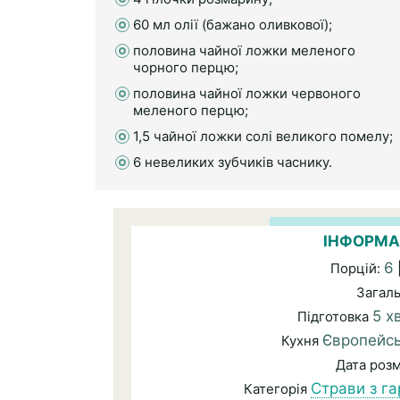
60 мл олії (бажано оливкової);
половина чайної ложки меленого
чорного перцю;
половина чайної ложки червоного
меленого перцю;
1,5 чайної ложки солі великого помелу;
6 невеликих зубчиків часнику.
ІНФОРМА
6
Порцій:
Загал
5 х
Підготовка
Європейс
Кухня
Дата роз
Страви з га
Категорія