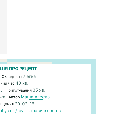
ЦІЯ ПРО РЕЦЕПТ
Легка
| Складність
40 хв.
ьний час
в.
35 хв.
| Приготування
ька
Маша Агеева
| Автор
20-02-16
міщення
рбуза
|
Другі страви з овочів