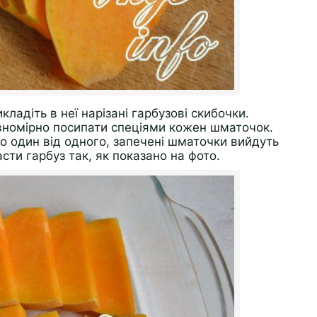
кладіть в неї нарізані гарбузові скибочки.
вномірно посипати спеціями кожен шматочок.
о один від одного, запечені шматочки вийдуть
сти гарбуз так, як показано на фото.