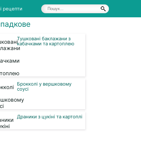
і рецепти
падкове
Тушковані баклажани з
кабачками та картоплею
Брокколі у вершковому
соусі
Драники з цукіні та картоплі