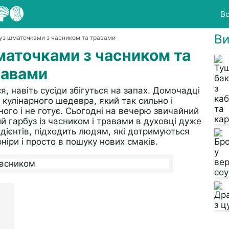
Вс
Ви
уз шматочками з часником та травами
маточками з часником та
равами
я, навіть сусіди збігуться на запах. Домочадці
 кулінарного шедевра, який так сильно і
ого і не готує. Сьогодні на вечерю звичайний
 гарбуз із часником і травами в духовці дуже
едієнтів, підходить людям, які дотримуються
ніри і просто в пошуку нових смаків.