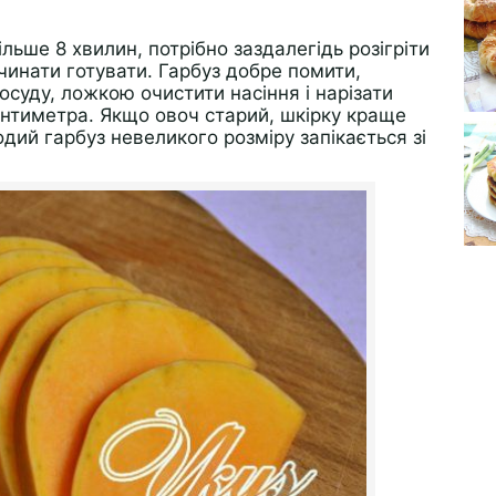
ільше 8 хвилин, потрібно заздалегідь розігріти
очинати готувати. Гарбуз добре помити,
суду, ложкою очистити насіння і нарізати
нтиметра. Якщо овоч старий, шкірку краще
одий гарбуз невеликого розміру запікається зі