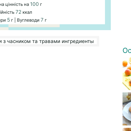
100
а цінність на
г
72
ійність
ккал
5
7
ири
г | Вуглеводи
г
Ос