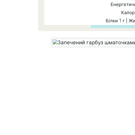
Енергетичн
Калор
1
Білки
г | Ж