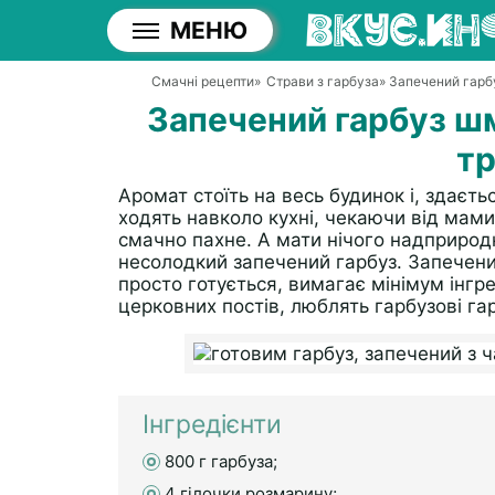
МЕНЮ
Смачні рецепти
»
Страви з гарбуза
» Запечений гарб
Запечений гарбуз ш
т
Аромат стоїть на весь будинок і, здаєтьс
ходять навколо кухні, чекаючи від мами
смачно пахне. А мати нічого надприродн
несолодкий запечений гарбуз. Запечений
просто готується, вимагає мінімум інгр
церковних постів, люблять гарбузові гар
Інгредієнти
800 г гарбуза;
4 гілочки розмарину;