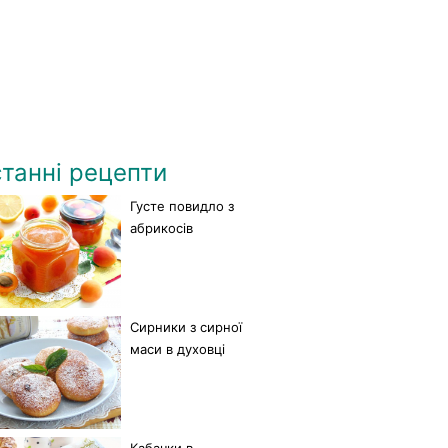
танні рецепти
Густе повидло з
абрикосів
Сирники з сирної
маси в духовці
Кабачки в