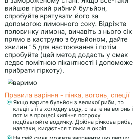
в замороженому стані. Якщо все-таки
вийшов гіркий рибний бульйон,
спробуйте врятувати його за
допомогою лимонного соку. Відріжте
половинку лимона, вичавіть з нього сік
прямо в каструлю з бульйоном, дайте
хвилин 15 для настоювання і потім
спробуйте (цей метод додасть у смак
ледве помітною пікантності і допоможе
прибрати гіркоту).
Правила варіння - пінка, вогонь, спеції
Якщо варите бульйон з великої риби, то
кладіть її в холодну воду, ставте на вогонь і
потім в процесі кипіння потроху
подбавляйте водичку. Дрібна річкова риба,
навпаки, кидається тільки в окріп.
На свій смак можете заправити цю першу