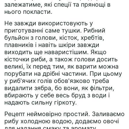
залежатиме, які спеції та прянощі в
нього покласти.
Не завжди використовують у
приготуванні саме тушки. Рибний
бульйон з голови, кісток, хребтів,
плавників і навіть шкіри завжди
виходить ще наваристішим. Якщо
кісточки риби, а також голови досить
великі, їх перед тим, як варити можна
порубати на дрібні частини. При цьому
у риб'ячих голів обов'язково треба
видалити зябра, бо вони, як фільтри,
вбирають у себе весь бруд з води і
надають сильну гіркоту.
Рецепт неймовірно простий. Заливаємо
рибу холодною водою, додаємо овочі
для надання смаку та аромату.