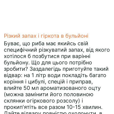
Різкий запах і гіркота в бульйоні
Буває, що риба має якийсь свій
специфічний різкуватий запах, від якого
хотілося б позбутися при варінні
бульйону. Що для цього потрібно
зробити? Заздалегідь приготуйте такий
відвар: на 1 літр води покладіть багато
коріння і цибулі, спецій і приправ,
влийте 50 мл ароматизованого оцту
(можна замінити його половиною
склянки огіркового розсолу) і
прокип'ятіть все разом 10-15 хвилин.
Дайте відвару повністю охолонути, в