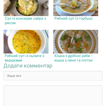
Суп із консерви сайри з
Рибний суп із горбуші
рисом
Рибний суп із сьомги з
Юшка з дрібної риби -
вершками
юшка з линя та плітки
Додати комментар