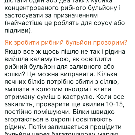
дістати один або два таких кубика
концентрованого рибного бульйону і
застосувати за призначенням
(найчастіше це роблять для соусу або
підливи).
Як зробити рибний бульйон прозорим?
Якщо все ж щось пішло не так і рідина
вийшла каламутною, як освітлити
рибний бульйон для заливного або
юшки? Це можна виправити. Кілька
яєчних білків потрібно збити з сіллю,
змішати з колотим льодом і влити
отриману суміш в каструлю. Коли все
закипить, проварити ще хвилин 10-15,
постійно помішуючи. Білки швидко
згортаються в окропі і освітлюють
рідину. Потім залишається процідити
бульйон через багатошарову марлю.