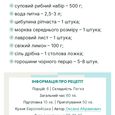
суповий рибний набір – 500 г;
вода питна – 2,5-3 л;
цибулина ріпчаста – 1 штука;
морква середнього розміру – 1 штука;
лавровий лист – 1 штука;
свіжий лимон – 100 г;
сіль дрібна – 1 столова ложка;
горошини чорного перцю – 5-8 штук.
ІНФОРМАЦІЯ ПРО РЕЦЕПТ
6
Легка
Порцій:
| Складність
60 хв.
Загальний час
10 хв.
50 хв.
Підготовка
| Приготування
Європейська
Оксана Абрамович
Кухня
| Автор