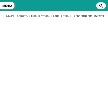
МЕНЮ
Смачні рецепти
»
Перші страви
»
Гарячі супи
» Як зварити рибний бульй