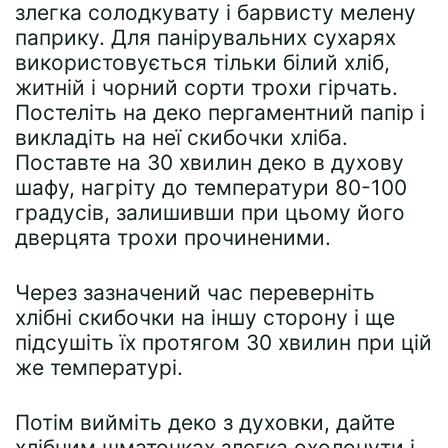
злегка солодкувату і барвисту мелену
паприку. Для панірувальних сухарях
використовується тільки білий хліб,
житній і чорний сорти трохи гірчать.
Постеліть на деко пергаментний папір і
викладіть на неї скибочки хліба.
Поставте на 30 хвилин деко в духову
шафу, нагріту до температури 80-100
градусів, залишивши при цьому його
дверцята трохи прочиненими.
Через зазначений час переверніть
хлібні скибочки на іншу сторону і ще
підсушіть їх протягом 30 хвилин при цій
же температурі.
Потім вийміть деко з духовки, дайте
хлібним шматочках злегка охолонути і