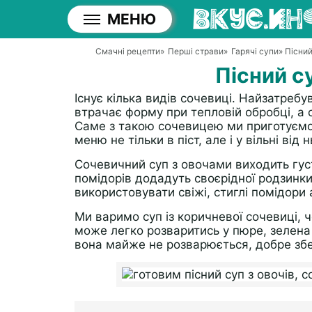
МЕНЮ
Смачні рецепти
»
Перші страви
»
Гарячі супи
» Пісний
Пісний су
Існує кілька видів сочевиці. Найзатребу
втрачає форму при тепловій обробці, а
Саме з такою сочевицею ми приготуємо 
меню не тільки в піст, але і у вільні від н
Сочевичний суп з овочами виходить гус
помідорів додадуть своєрідної родзинки
використовувати свіжі, стиглі помідори 
Ми варимо суп із коричневої сочевиці,
може легко розваритись у пюре, зелена
вона майже не розварюється, добре зб