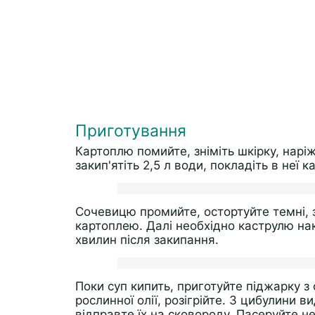
Приготування
Картоплю помийте, зніміть шкірку, нарі
закип'ятіть 2,5 л води, покладіть в неї 
Сочевицю промийте, остортуйте темні, з
картоплею. Далі необхідно каструлю на
хвилин після закипання.
Поки суп кипить, приготуйте піджарку з
рослинної олії, розігрійте. З цибулини 
відправте їх на сковороду. Пасеруйте не