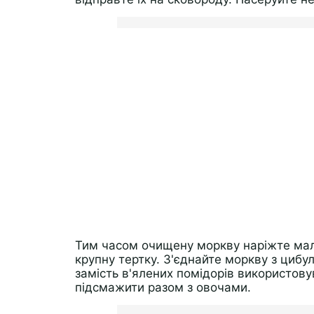
Тим часом очищену моркву наріжте мале
крупну тертку. З'єднайте моркву з цибу
замість в'ялених помідорів використовува
підсмажити разом з овочами.