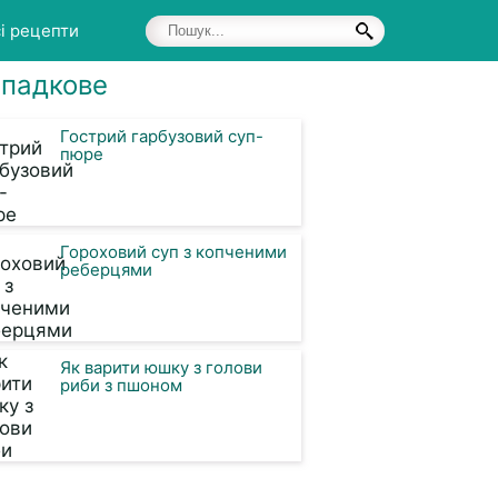
і рецепти
падкове
Гострий гарбузовий суп-
пюре
Гороховий суп з копченими
реберцями
Як варити юшку з голови
риби з пшоном