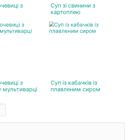
очевиці з
Суп зі свинини з
картоплею
очевиці з
Суп із кабачків із
у мультиварці
плавленим сиром