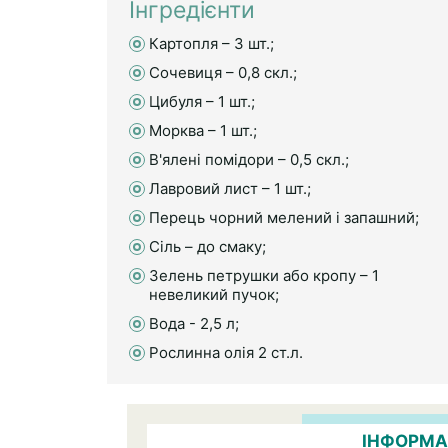
Інгредієнти
Картопля – 3 шт.;
Сочевиця – 0,8 cкл.;
Цибуля – 1 шт.;
Морква – 1 шт.;
В'ялені помідори – 0,5 cкл.;
Лавровий лист – 1 шт.;
Перець чорний мелений і запашний;
Сіль – до смаку;
Зелень петрушки або кропу – 1
невеликий пучок;
Вода - 2,5 л;
Рослинна олія 2 ст.л.
ІНФОРМА