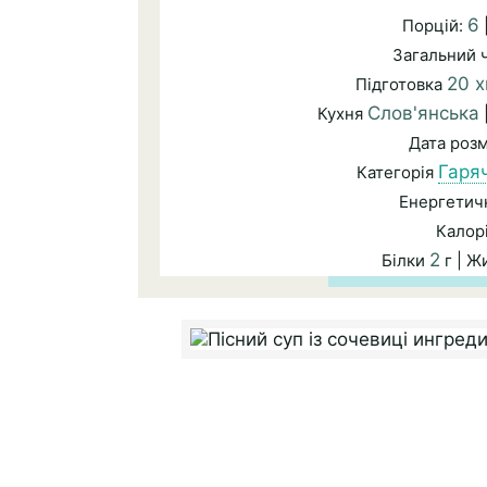
6
Порцій:
Загальний 
20 х
Підготовка
Слов'янська
Кухня
Дата роз
Гаряч
Категорія
Енергетичн
Калор
2
Білки
г | 