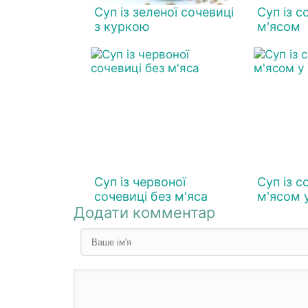
Суп із зеленої сочевиці
Суп із с
з куркою
м'ясом
Суп із червоної
Суп із с
сочевиці без м'яса
м'ясом 
Додати комментар