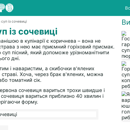
Вс
Ви
 суп із сочевиці
п із сочевиці
ванішою в кулінарії є коричнева – вона не
 страва з нею має приємний горіховий присмак.
суп пісний, який допоможе урізноманітнити
ього дні.
тим і наваристим, а скибочки в'ялених
 страві. Хоча, через брак в'ялених, можна
або томатний сік.
 червона сочевиця вариться трохи швидше і
 сочевиця вариться приблизно 40 хвилин і
ерігаючи форму.