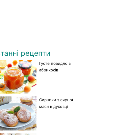
танні рецепти
Густе повидло з
абрикосів
Сирники з сирної
маси в духовці