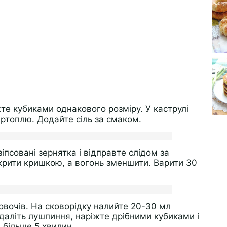
жте кубиками однакового розміру. У каструлі
картоплю. Додайте сіль за смаком.
іпсовані зернятка і відправте слідом за
крити кришкою, а вогонь зменшити. Варити 30
 овочів. На сковорідку налийте 20-30 мл
видаліть лушпиння, наріжте дрібними кубиками і
 більше 5 хвилин.