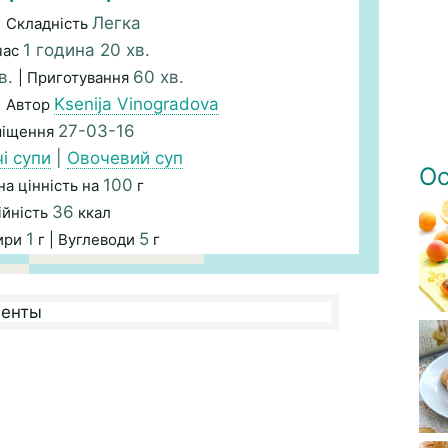
Легка
| Складність
1 година 20 хв.
час
в.
60 хв.
| Приготування
Ksenija Vinogradova
| Автор
27-03-16
міщення
і супи
|
Овочевий суп
Ос
100
а цінність на
г
36
ійність
ккал
1
5
Жири
г | Вуглеводи
г