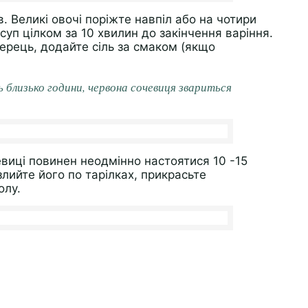
. Великі овочі поріжте навпіл або на чотири
суп цілком за 10 хвилин до закінчення варіння.
ерець, додайте сіль за смаком (якщо
ь близько години, червона сочевиця звариться
евиці повинен неодмінно настоятися 10 -15
лийте його по тарілках, прикрасьте
олу.