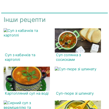
Інши рецепти
Суп з кабачків та
Суп солянка з
картоплі
сосисками
Картопляний суп на воді
Суп-пюре зі шпинату