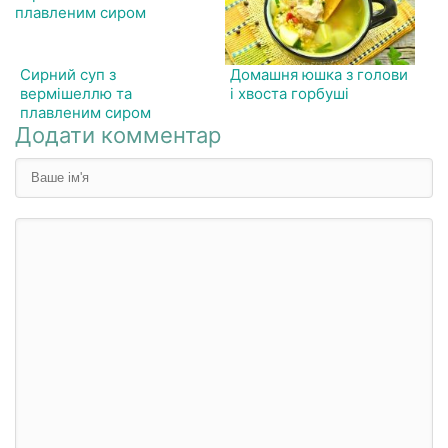
Сирний суп з
Домашня юшка з голови
вермішеллю та
і хвоста горбуші
плавленим сиром
Додати комментар