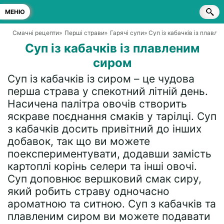
МЕНЮ
Смачні рецепти
»
Перші страви
»
Гарячі супи
» Суп із кабачків із плавл
Суп із кабачків із плавленим
сиром
Суп із кабачків із сиром – це чудова
перша страва у спекотний літній день.
Насичена палітра овочів створить
яскраве поєднання смаків у тарілці. Суп
з кабачків досить привітний до інших
добавок, так що ви можете
поекспериментувати, додавши замість
картоплі корінь селери та інші овочі.
Суп доповнює вершковий смак сиру,
який робить страву одночасно
ароматною та ситною. Суп з кабачків та
плавленим сиром ви можете подавати