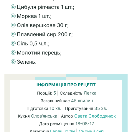
Цибуля ріпчаста 1 шт.;
Морква 1 шт.;
Олія вершкове 30 г;
Плавлений сир 200 г;
Сіль 0,5 ч.л.;
Молотий перець;
Зелень.
ІНФОРМАЦІЯ ПРО РЕЦЕПТ
5
Легка
Порцій:
| Складність
45 хвилин
Загальний час
10 хв.
35 хв.
Підготовка
| Приготування
Слов'янська
Света Слободянюк
Кухня
| Автор
18-08-17
Дата розміщення
Гарячі супи
|
Сирний суп
Категорія