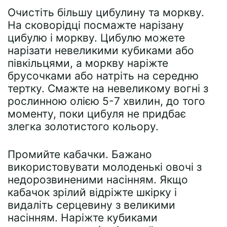
Очистіть більшу цибулину та моркву.
На сковорідці посмажте нарізану
цибулю і моркву. Цибулю можете
нарізати невеликими кубиками або
півкільцями, а моркву наріжте
брусочками або натріть на середню
тертку. Смажте на невеликому вогні з
рослинною олією 5-7 хвилин, до того
моменту, поки цибуля не придбає
злегка золотистого кольору.
Промийте кабачки. Бажано
використовувати молоденькі овочі з
недорозвиненими насінням. Якщо
кабачок зрілий відріжте шкірку і
видаліть серцевину з великими
насінням. Наріжте кубиками