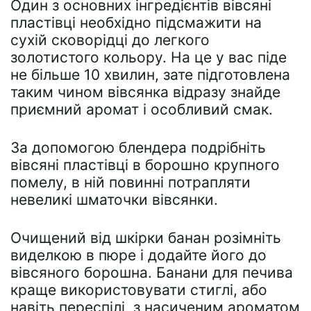
Один з основних інгредієнтів вівсяні
пластівці необхідно підсмажити на
сухій сковорідці до легкого
золотистого кольору. На це у вас піде
не більше 10 хвилин, зате підготовлена
таким чином вівсянка відразу знайде
приємний аромат і особливий смак.
За допомогою блендера подрібніть
вівсяні пластівці в борошно крупного
помелу, в ній повинні потрапляти
невеликі шматочки вівсянки.
Очищений від шкірки банан розімніть
виделкою в пюре і додайте його до
вівсяного борошна. Банани для печива
краще використовувати стиглі, або
навіть переспілі, з насиченим ароматом