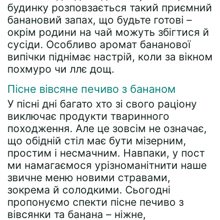
будинку розповзається такий приємний
банановий запах, що будьте готові –
окрім родини на чай можуть збігтися й
сусіди. Особливо аромат бананової
випічки піднімає настрій, коли за вікном
похмуро чи ллє дощ.
Пісне вівсяне печиво з бананом
У пісні дні багато хто зі свого раціону
виключає продукти тваринного
походження. Але це зовсім не означає,
що обідній стіл має бути мізерним,
простим і несмачним. Навпаки, у пост
ми намагаємося урізноманітнити наше
звичне меню новими стравами,
зокрема й солодкими. Сьогодні
пропонуємо спекти пісне печиво з
вівсянки та банана – ніжне,