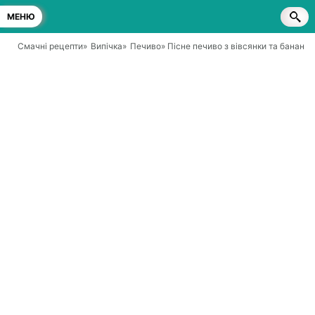
МЕНЮ
Смачні рецепти
»
Випічка
»
Печиво
» Пісне печиво з вівсянки та банана