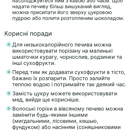
насолоджуйтеся ним з кавою або чаєм. Щоб
надати печиву більш вишуканий вигляд,
можна присипати його зверху цукровою
пудрою або полити розтопленим шоколадом.
Корисні поради
Для низькокалорійного печива можна
використовувати порізану на маленькі
шматочки курагу, чорнослив, родзинки та
інші сухофрукти.
Перед тим як додавати сухофрукти в тісто,
бажано їх розпарити. Просто залийте
теплою водою і потримайте так деякий час.
Замість цукру можете використовувати
мед, вийде ще корисніше.
Волоські горіхи в вівсяному печиво можна
замінити будь-якими іншими
(мигдальними, лісовими, кешью,
фундуком) або насінням (соняшниковими