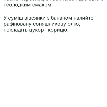
і солодким смаком.
У суміш вівсянки з бананом налийте
рафіновану соняшникову олію,
покладіть цукор і корицю.