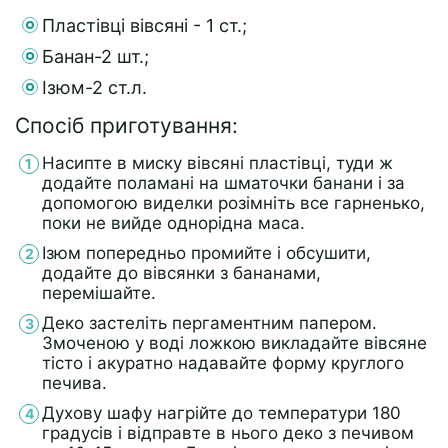
Пластівці вівсяні - 1 ст.;
Банан-2 шт.;
Ізюм-2 ст.л.
Спосіб приготування:
Насипте в миску вівсяні пластівці, туди ж
додайте поламані на шматочки банани і за
допомогою виделки розімніть все гарненько,
поки не вийде однорідна маса.
Ізюм попередньо промийте і обсушити,
додайте до вівсянки з бананами,
перемішайте.
Деко застеліть пергаментним папером.
Змоченою у воді ложкою викладайте вівсяне
тісто і акуратно надавайте форму круглого
печива.
Духову шафу нагрійте до температури 180
градусів і відправте в нього деко з печивом