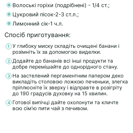
Волоські горіхи (подрібнені) - 1/4 ст.;
Цукровий пісок-2-3 ст.л.;
Лимонний сік-1 ч.л.
Спосіб приготування:
У глибоку миску складіть очищені банани і
розімніть їх за допомогою виделки.
Додайте до бананів всі інші продукти та
добре перемішайте до однорідного стану.
На застелений пергаментним папером деко
викладіть столовою ложкою печеньки, злегка
пріплюсніте їх зверху і відправте в розігріту
до 190 градусів духовку на 15 хвилин.
Готової випічці дайте охолонути та кличте
всю сім'ю пити чай з печивом.