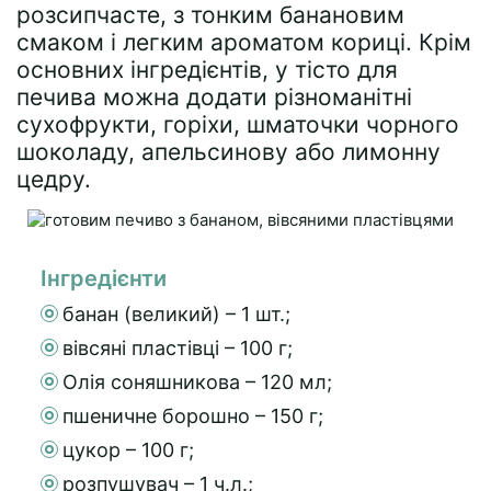
розсипчасте, з тонким банановим
смаком і легким ароматом кориці. Крім
основних інгредієнтів, у тісто для
печива можна додати різноманітні
сухофрукти, горіхи, шматочки чорного
шоколаду, апельсинову або лимонну
цедру.
Інгредієнти
банан (великий) – 1 шт.;
вівсяні пластівці – 100 г;
Олія соняшникова – 120 мл;
пшеничне борошно – 150 г;
цукор – 100 г;
розпушувач – 1 ч.л.;