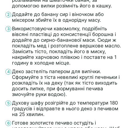
розламаний на шматочки банан, за
допомогою вилки розімніть його в кашку.
Додайте до банану сир і віночком або
міксером збийте їх в однорідну масу.
Використовуючи кавомолку, подрібніть
вівсяні пластівці до консистенції борошна і
додайте до сирно-бананової маси. Сюди ж
покладіть мед і розтоплене вершкове масло.
Замісить тісто, покладіть його в миску,
накрийте харчовою плівкою і поставте на 1
годину в холодне місце.
Деко застеліть папером для випічки.
Сформуйте з тіста невеликі круглі печеньки і
розкладіть їх на деку (так як тісто виходить
досить липке, при формуванні печива
змочуйте руки водою).
Духову шафу розігрійте до температури 180
градусів і відправте в нього деко з печивом
на 25 хвилин.
Готове золотисте печиво остудіть і