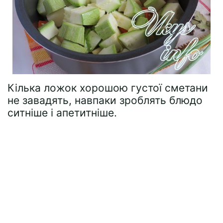
Кілька ложок хорошою густої сметани
не завадять, навпаки зроблять блюдо
ситніше і апетитніше.