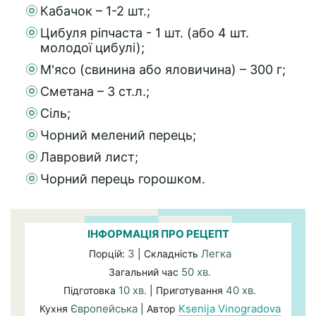
Кабачок – 1-2 шт.;
Цибуля ріпчаста - 1 шт. (або 4 шт.
молодої цибулі);
М'ясо (свинина або яловичина) – 300 г;
Сметана – 3 ст.л.;
Сіль;
Чорний мелений перець;
Лавровий лист;
Чорний перець горошком.
ІНФОРМАЦІЯ ПРО РЕЦЕПТ
3
Легка
Порцій:
| Складність
50 хв.
Загальний час
10 хв.
40 хв.
Підготовка
| Приготування
Європейська
Ksenija Vinogradova
Кухня
| Автор