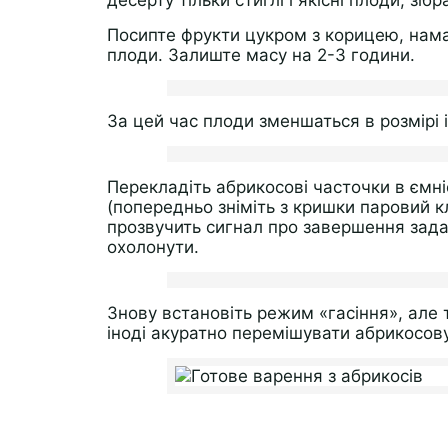
десерту тільки стиглі і якісні плоди, зібр
Посипте фрукти цукром з корицею, нама
плоди. Залиште масу на 2-3 години.
За цей час плоди зменшаться в розмірі і 
Перекладіть абрикосові часточки в ємні
(попередньо зніміть з кришки паровий кл
прозвучить сигнал про завершення зад
охолонути.
Знову встановіть режим «гасіння», але
іноді акуратно перемішувати абрикосов