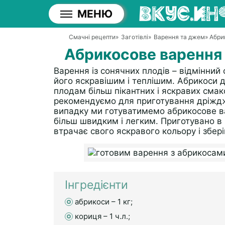
МЕНЮ
Смачні рецепти
»
Заготівлі
»
Варення та джем
» Абри
Абрикосове варення 
Варення із сонячних плодів – відмінний
його яскравішим і теплішим. Абрикоси 
плодам більш пікантних і яскравих сма
рекомендуємо для приготування дріждж
випадку ми готуватимемо абрикосове ва
більш швидким і легким. Приготувано в
втрачає свого яскравого кольору і зберіг
Інгредієнти
абрикоси – 1 кг;
кориця – 1 ч.л.;