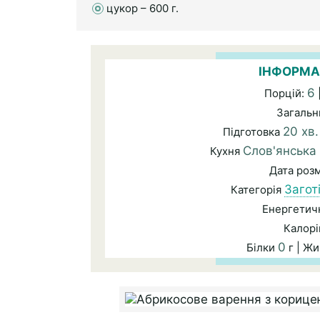
цукор – 600 г.
ІНФОРМА
6
Порцій:
Загальн
20 хв
Підготовка
Слов'янська
Кухня
Дата роз
Заготі
Категорія
Енергетичн
Калорі
0
Білки
г | Ж