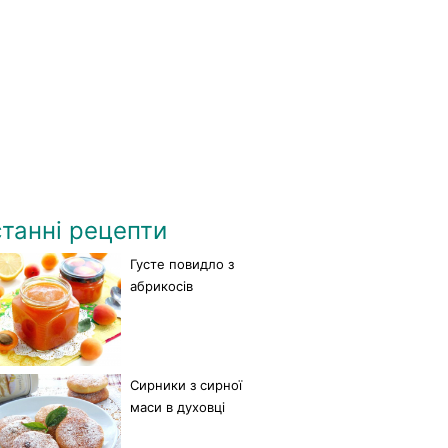
танні рецепти
Густе повидло з
абрикосів
Сирники з сирної
маси в духовці