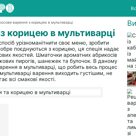
Вс
Ви
косове варення з корицею в мультиварці
з корицею в мультиварці
 спосіб урізноманітнити своє меню, зробити
добре поєднуються з корицею, ця спеція надає
кових якостей. Шматочки ароматних абрикосів
ових пирогів, шанежек та булочок. В даному
рення в мультиварці, що робить весь процес
 мультиварці варення виходить густішим, не
ає всі смакові якості.