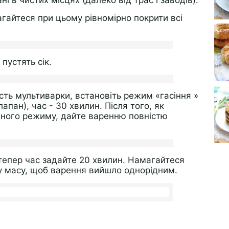
ані в чистих місцях (далеко від трас і заводів).
гайтеся при цьому рівномірно покрити всі
пустять сік.
сть мультиварки, встановіть режим «гасіння »
апан), час - 30 хвилин. Після того, як
аного режиму, дайте варенню повністю
 тепер час задайте 20 хвилин. Намагайтеся
у масу, щоб варення вийшло однорідним.