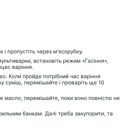
к і пропустіть через м'ясорубку.
ультиварки, встановіть режим «Гасіння»,
оцес варіння.
као. Коли пройде потрібний час варіння
у суміш, перемішайте і проваріть ще 10
е масло, перемішайте, поки воно повністю не
рильним банкам. Далі треба закупорити, та