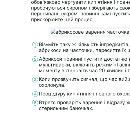
обов'язково чергувати кип'ятіння і пов
просочуються сиропом і зберігають свою
пересипані цукром, повинні самі пустити
прискорюйте цей процес.
Візьміть таку ж кількість інгредієнті
абрикоси на часточки, пересипте їх 
Абрикоси повинні пустити достатню кі
мультиварки, включіть режим «Гасінн
моменту встановіть час 20 хвилин і 
Коли прозвучить сигнал, що час вий
охолонула.
Процедуру кип'ятіння і повного охол
Втретє проваріть варення і відразу 
стерильним баночках.