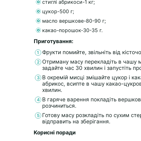
стиглі абрикоси-1 кг;
цукор-500 г;
масло вершкове-80-90 г;
какао-порошок-30-35 г.
Приготування:
Фрукти помийте, звільніть від кісточо
Отриману масу перекладіть в чашу м
задайте час 30 хвилин і запустіть пр
В окремій мисці змішайте цукор і ка
абрикос, всипте в чашу какао-цукров
хвилин.
В гаряче варення покладіть вершков
розчиниться.
Готову масу розкладіть по сухим сте
відправить на зберігання.
Корисні поради