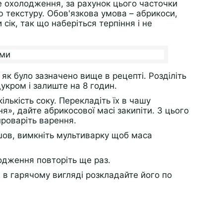
не охолодження, за рахунок цього часточки
 текстуру. Обов'язкова умова – абрикоси,
 сік, так що наберіться терпіння і не
в, як було зазначено вище в рецепті. Розділіть
цукром і залиште на 8 годин.
лькість соку. Перекладіть їх в чашу
я», дайте абрикосової масі закипіти. З цього
проваріть варення.
шов, вимкніть мультиварку щоб маса
одження повторіть ще раз.
ж в гарячому вигляді розкладайте його по