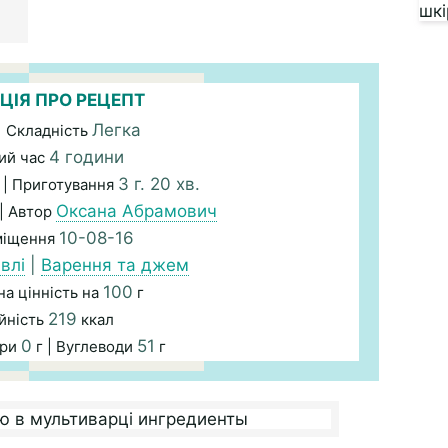
ЦІЯ ПРО РЕЦЕПТ
Легка
| Складність
4 години
ий час
.
3 г. 20 хв.
| Приготування
Оксана Абрамович
| Автор
10-08-16
міщення
влі
|
Варення та джем
100
а цінність на
г
219
йність
ккал
0
51
ири
г | Вуглеводи
г