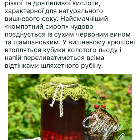
різкої та дратівливої ​​кислоти,
характерної для натурального
вишневого соку. Найсмачніший
«компотний сироп» чудово
поєднується із сухим червоним вином
та шампанським. У вишневому крюшоні
втопляться кубики колотого льоду і
напій переливатиметься всіма
відтінками шляхетного рубіну.