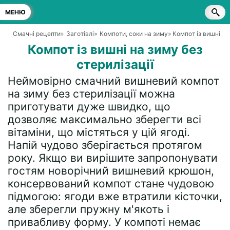
МЕНЮ
Смачні рецепти
»
Заготівлі
»
Компоти, соки на зиму
» Компот із вишні на
Компот із вишні на зиму без
стерилізації
Неймовірно смачний вишневий компот
на зиму без стерилізації можна
приготувати дуже швидко, що
дозволяє максимально зберегти всі
вітаміни, що містяться у цій ягоді.
Напій чудово зберігається протягом
року. Якщо ви вирішите запропонувати
гостям новорічний вишневий крюшон,
консервований компот стане чудовою
підмогою: ягоди вже втратили кісточки,
але зберегли пружну м'якоть і
привабливу форму. У компоті немає