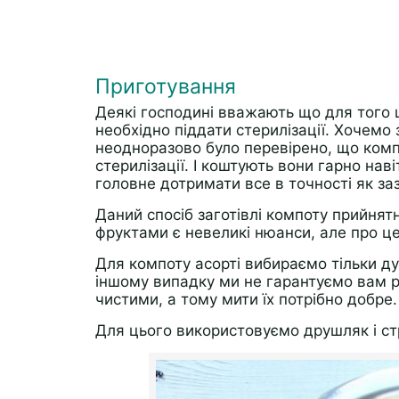
Приготування
Деякі господині вважають що для того 
необхідно піддати стерилізації. Хочем
неодноразово було перевірено, що компо
стерилізації. І коштують вони гарно нав
головне дотримати все в точності як за
Даний спосіб заготівлі компоту прийнятн
фруктами є невеликі нюанси, але про це
Для компоту асорті вибираємо тільки дуж
іншому випадку ми не гарантуємо вам ре
чистими, а тому мити їх потрібно добре.
Для цього використовуємо друшляк і ст