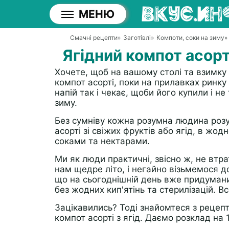
МЕНЮ
Смачні рецепти
»
Заготівлі
»
Компоти, соки на зиму
»
Ягідний компот асорті
Хочете, щоб на вашому столі та взимку 
компот асорті, поки на прилавках ринк
напій так і чекає, щоби його купили і не
зиму.
Без сумніву кожна розумна людина розу
асорті зі свіжих фруктів або ягід, в жо
соками та нектарами.
Ми як люди практичні, звісно ж, не вт
нам щедре літо, і негайно візьмемося д
що на сьогоднішній день вже придумани
без жодних кип'ятінь та стерилізацій. В
Зацікавились? Тоді знайомтеся з рецеп
компот асорті з ягід. Даємо розклад на 1