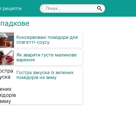
і рецепти
падкове
Консервовані помідори для
спагетті-соусу
Як зварити густе малинове
варення
Гостра закуска із зелених
помідорів на зиму