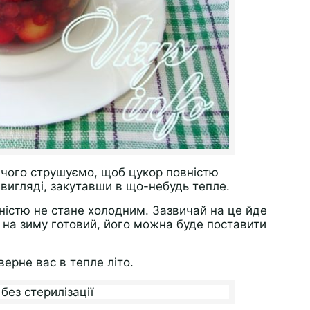
 чого струшуємо, щоб цукор повністю
вигляді, закутавши в що-небудь тепле.
ністю не стане холодним. Зазвичай на це йде
ії на зиму готовий, його можна буде поставити
верне вас в тепле літо.