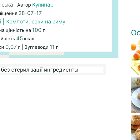
нська
Кулинар
| Автор
28-07-17
міщення
і
|
Компоти, соки на зиму
100
а цінність на
г
Ос
45
ійність
ккал
0,07
11
ри
г | Вуглеводи
г