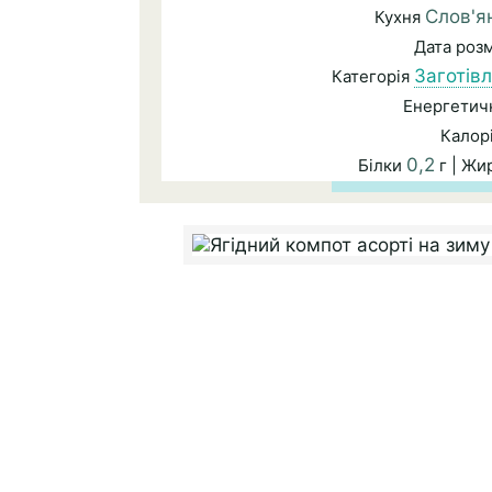
Слов'я
Кухня
Дата роз
Заготівл
Категорія
Енергетичн
Калор
0,2
Білки
г | Жи