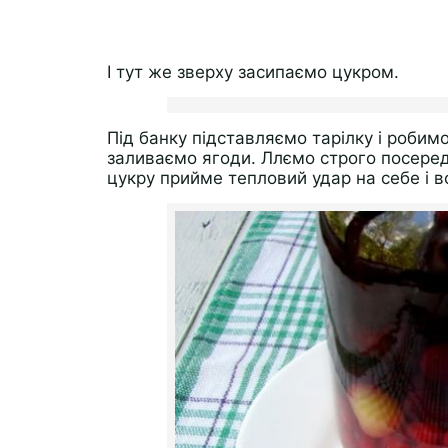
І тут же зверху засипаємо цукром.
Під банку підставляємо тарілку і роби
заливаємо ягоди. Ллємо строго посереди
цукру прийме тепловий удар на себе і 