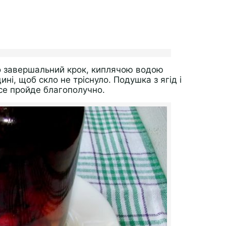
мо завершальний крок, киплячою водою
ні, щоб скло не тріснуло. Подушка з ягід і
все пройде благополучно.