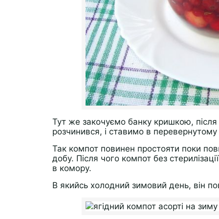
Тут же закочуємо банку кришкою, після
розчинився, і ставимо в перевернутому 
Так компот повинен простояти поки пов
добу. Після чого компот без стерилізац
в комору.
В якийсь холодний зимовий день, він по