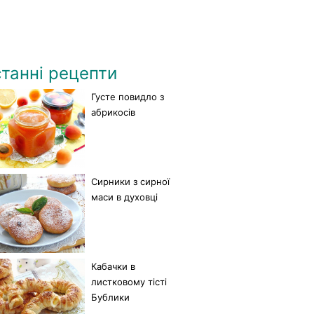
танні рецепти
Густе повидло з
абрикосів
Сирники з сирної
маси в духовці
Кабачки в
листковому тісті
Бублики