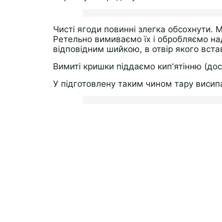
Чисті ягоди повинні злегка обсохнути.
Ретельно вимиваємо їх і обробляємо н
відповідним шийкою, в отвір якого вста
Вимиті кришки піддаємо кип'ятінню (дос
У підготовлену таким чином тару висип