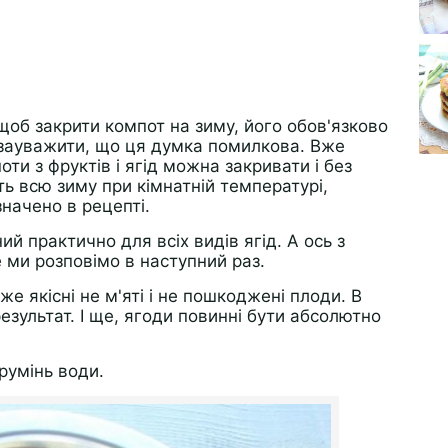
щоб закрити компот на зиму, його обов'язково
о зауважити, що ця думка помилкова. Вже
ти з фруктів і ягід можна закривати і без
іть всю зиму при кімнатній температурі,
значено в рецепті.
ий практично для всіх видів ягід. А ось з
 ми розповімо в наступний раз.
е якісні не м'яті і не пошкоджені плоди. В
зультат. І ще, ягоди повинні бути абсолютно
румінь води.