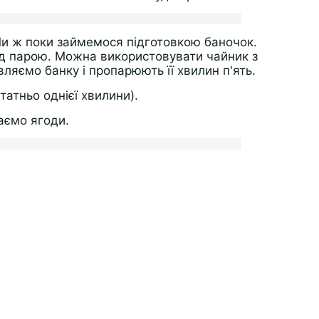
 Ми ж поки займемося підготовкою баночок.
ад парою. Можна використовувати чайник з
вляємо банку і пропарюють її хвилин п'ять.
татньо однієї хвилини).
аємо ягоди.