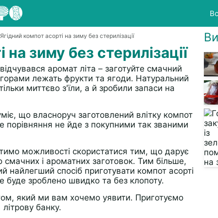
Вс
Ви
 Ягідний компот асорті на зиму без стерилізації
 на зиму без стерилізації
відчувався аромат літа – заготуйте смачний
у горами лежать фрукти та ягоди. Натуральний
 тільки миттєво з'їли, а й зробили запаси на
міє, що власноруч заготовлений влітку компот
дне порівняння не йде з покупними так званими
ратимо можливості скористатися тим, що дарує
о смачних і ароматних заготовок. Тим більше,
й найлегший спосіб приготувати компот асорті
се буде зроблено швидко та без клопоту.
том, який ми вам хочемо уявити. Приготуємо
 літрову банку.