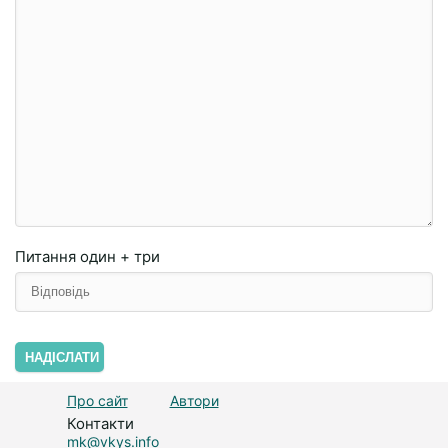
Питання
один + три
НАДІСЛАТИ
Про сайт
Автори
Контакти
mk@vkys.info