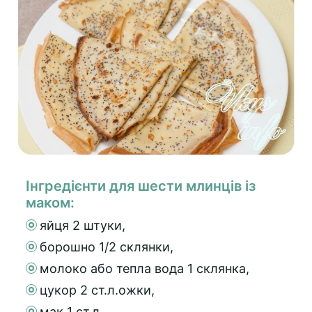
Інгредієнти для шести млинців із
маком:
яйця 2 штуки,
борошно 1/2 склянки,
молоко або тепла вода 1 склянка,
цукор 2 ст.л.ожки,
мак 1 ст.л.