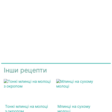
Інши рецепти
Тонкі млинці на молоці
Млинці на сухому
з окропом
молоці