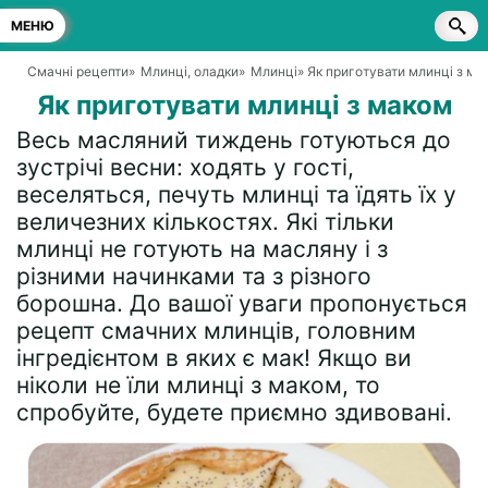
МЕНЮ
Смачні рецепти
»
Млинці, оладки
»
Млинці
» Як приготувати млинці з ма
Як приготувати млинці з маком
Весь масляний тиждень готуються до
зустрічі весни: ходять у гості,
веселяться, печуть млинці та їдять їх у
величезних кількостях. Які тільки
млинці не готують на масляну і з
різними начинками та з різного
борошна. До вашої уваги пропонується
рецепт смачних млинців, головним
інгредієнтом в яких є мак! Якщо ви
ніколи не їли млинці з маком, то
спробуйте, будете приємно здивовані.