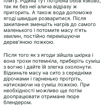
плиту. Рідина тут потрібна обов'язково,
так як без неї алича відразу ж
пригорить. А також вода допоможе
ягоді швидше розваритися. Після
закипання зменшіть нагрів до самого
маленького і потомите масу п'ять
хвилин, постійно перемішуючи
дерев'яною ложкою.
Після того як з ягоди зійшла шкірка і
вона трохи потемніла, приберіть суміш
з вогню і дайте їй злегка охолонути.
Відкиньте масу на сито з середніми
дірочками і гарненько протріть,
натискаючи на суміш ложкою. При
необхідності можливо ще потім
доопрацювати отримане пюре
блендером.