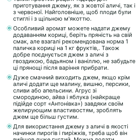
приготування джему, як з жовтої аличі, так і
з червоної. Найголовніше, щоб плоди були
стиглі і з щільною м'якоттю.
Особливий аромат можете надати джему
додаванням кориці, беріть пряність на свій
смак, але взагалі рекомендована норма 1
паличка кориці на 1 кг фруктів,. Також
добре поєднується джем з аличі з
гвоздикою, бадьяном і ваніллю, не забудьте
ці прянощі після варіння прибрати.
Дуже смачний виходить джем, якщо крім
аличі додати ще малину, вишню, персики,
сливи або апельсини. Агрус зі
смородиною, айва і яблука (найкраще
підійде сорт «Антонівка») завдяки своїм
желирующим властивостям, зроблять
джем ще більш густим.
Для використання джему з аличі в якості
начинки пирогів і пиріжків, треба щоб він
вийшов дуже густий. Можна додати