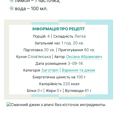
лимон – 1 часточка;
вода – 100 мл.
ІНФОРМАЦІЯ ПРО РЕЦЕПТ
4
Легка
Порцій:
| Складність
1 год. 20 хв.
Загальний час
20 хв.
60 хв.
Підготовка
| Приготування
Слов'янська
Оксана Абрамович
Кухня
| Автор
3-09-16
Дата розміщення
Заготівлі
|
Варення та джем
Категорія
100
Енергетична цінність на
г
220
Калорійність
ккал
0
0
61
Білки
г | Жири
г | Вуглеводи
г