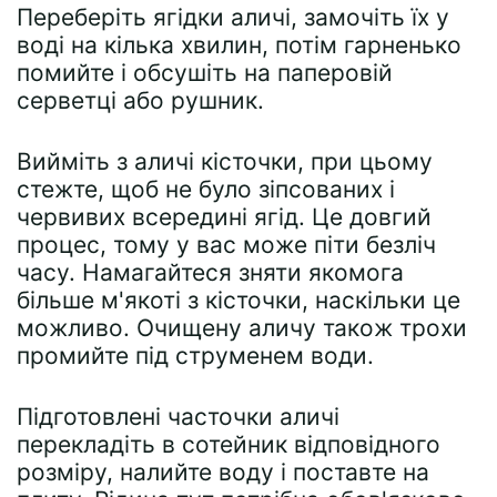
Переберіть ягідки аличі, замочіть їх у
воді на кілька хвилин, потім гарненько
помийте і обсушіть на паперовій
серветці або рушник.
Вийміть з аличі кісточки, при цьому
стежте, щоб не було зіпсованих і
червивих всередині ягід. Це довгий
процес, тому у вас може піти безліч
часу. Намагайтеся зняти якомога
більше м'якоті з кісточки, наскільки це
можливо. Очищену аличу також трохи
промийте під струменем води.
Підготовлені часточки аличі
перекладіть в сотейник відповідного
розміру, налийте воду і поставте на