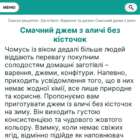
МЕНЮ
Смачні рецепти
»
Заготівлі
»
Варення та джем
» Смачний джем з аличі б
Смачний джем з аличі без
кісточок
Чомусь із віком дедалі більше людей
віддають перевагу покупним
солодостям домашні заготівлі –
варення, джеми, конфітури. Напевно,
приходить усвідомлення того, що в них
немає жодної хімії, все лише природне
та корисне. Пропонуємо вам
приготувати джем із аличі без кісточок
на зиму. Він виходить густою
консистенцією та чудового жовтого
кольору. Взимку, коли немає свіжих
ягід, відмінно підійде як наповнювач