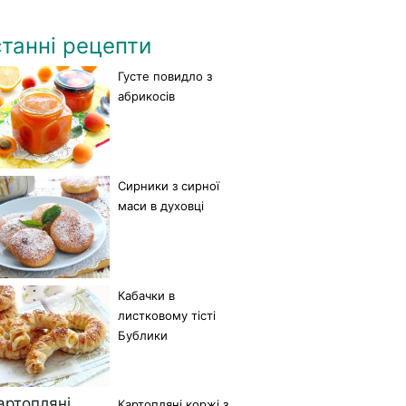
танні рецепти
Густе повидло з
абрикосів
Сирники з сирної
маси в духовці
Кабачки в
листковому тісті
Бублики
Картопляні коржі з