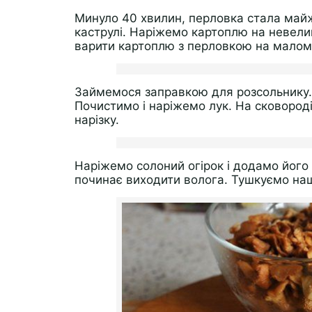
Минуло 40 хвилин, перловка стала май
каструлі. Наріжемо картоплю на невели
варити картоплю з перловкою на малом
Займемося заправкою для розсольнику.
Почистимо і наріжемо лук. На сковород
нарізку.
Наріжемо солоний огірок і додамо його р
починає виходити волога. Тушкуємо наш