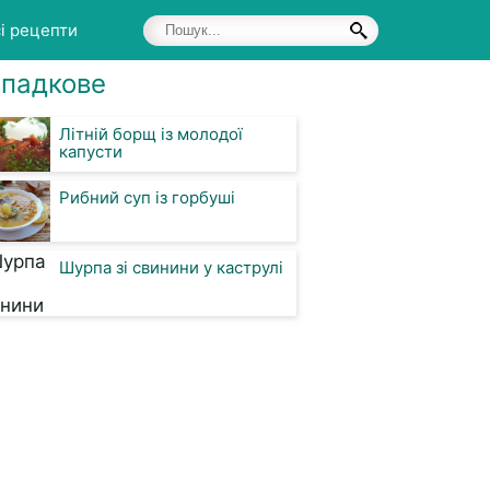
і рецепти
падкове
Літній борщ із молодої
капусти
Рибний суп із горбуші
Шурпа зі свинини у каструлі