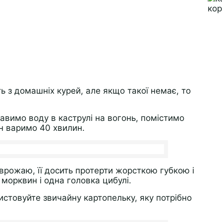
ть з домашніх курей, але якщо такої немає, то
авимо воду в каструлі на вогонь, помістимо
он варимо 40 хвилин.
врожаю, її досить протерти жорсткою губкою і
морквин і одна головка цибулі.
истовуйте звичайну картопельку, яку потрібно