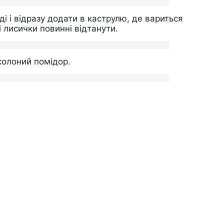
і і відразу додати в каструлю, де вариться
 лисички повинні відтанути.
солоний помідор.