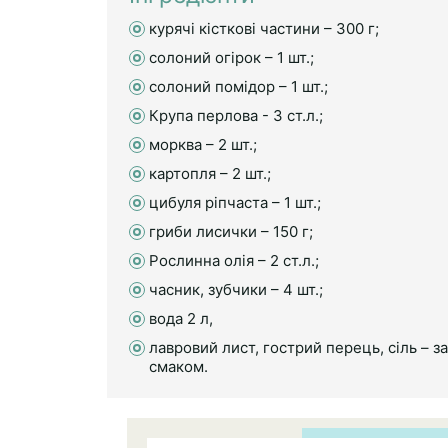
курячі кісткові частини – 300 г;
солоний огірок – 1 шт.;
солоний помідор – 1 шт.;
Крупа перлова - 3 ст.л.;
морква – 2 шт.;
картопля – 2 шт.;
цибуля ріпчаста – 1 шт.;
гриби лисички – 150 г;
Рослинна олія – 2 ст.л.;
часник, зубчики – 4 шт.;
вода 2 л,
лавровий лист, гострий перець, сіль – за
смаком.