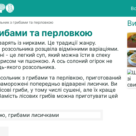
Вс
Ви
льник з грибами та перловкою
рибами та перловкою
варять із нирками. Це традиції жанру.
 розсольника розцвіла відмінними варіаціями.
і - це легкий суп, який можна їсти в спеку
рисом чи пшонкою. А ось солоний огірок не
дь-якого розсольника.
сольник з грибами та перлівкою, приготований
заморожені попередньо відварені лисички. Ви
сові гриби, у тому числі сушені, але їх краще
 Замість лісових грибів можна приготувати цей