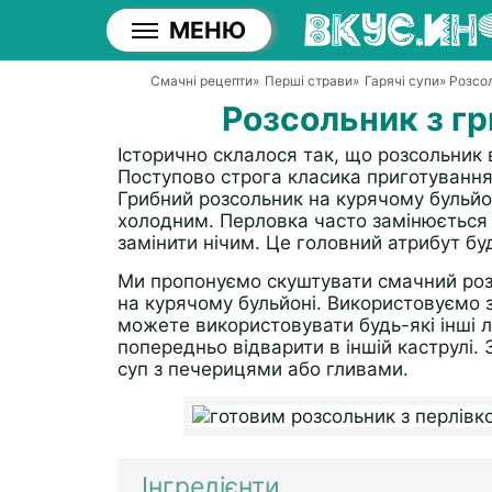
МЕНЮ
Смачні рецепти
»
Перші страви
»
Гарячі супи
» Розсо
Розсольник з г
Історично склалося так, що розсольник 
Поступово строга класика приготування
Грибний розсольник на курячому бульйон
холодним. Перловка часто замінюється 
замінити нічим. Це головний атрибут бу
Ми пропонуємо скуштувати смачний роз
на курячому бульйоні. Використовуємо 
можете використовувати будь-які інші лі
попередньо відварити в іншій каструлі.
суп з печерицями або гливами.
Інгредієнти