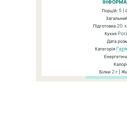
ІНФОРМА
5
Порцій:
| 
Загальни
20 
Підготовка
Рос
Кухня
Дата роз
Гаря
Категорія
Енергетичн
Калор
2
Білки
г | Ж