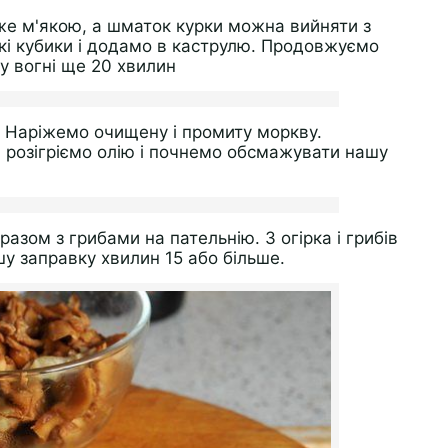
же м'якою, а шматок курки можна вийняти з
кі кубики і додамо в каструлю. Продовжуємо
у вогні ще 20 хвилин
 Наріжемо очищену і промиту моркву.
і розігріємо олію і почнемо обсмажувати нашу
азом з грибами на пательнію. З огірка і грибів
у заправку хвилин 15 або більше.