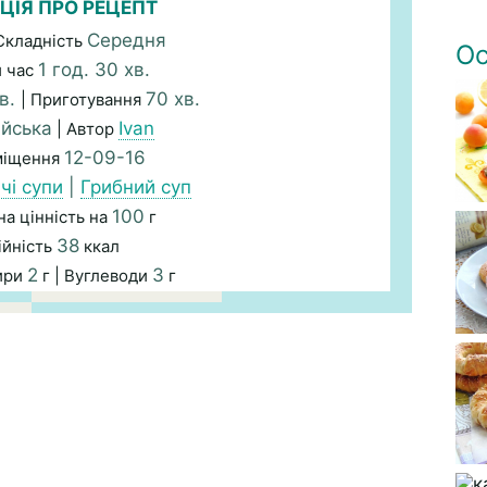
ЦІЯ ПРО РЕЦЕПТ
Середня
Складність
Ос
1 год. 30 хв.
й час
хв.
70 хв.
| Приготування
ійська
Ivan
| Автор
12-09-16
міщення
чі супи
|
Грибний суп
100
а цінність на
г
38
ійність
ккал
2
3
ири
г | Вуглеводи
г