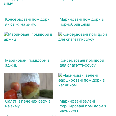
Консервовані помідори,
Мариновані помідори з
як свіжі на зиму.
чорнобривцями
Мариновані помідори в
Консервовані помідори
аджиці
для спагетті-соусу
Салат із печених овочів
Мариновані зелені
на зиму
фаршировані помідори з
часником