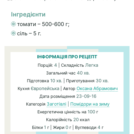
Інгредієнти
томати – 500-600 г;
сіль – 5 г.
ІНФОРМАЦІЯ ПРО РЕЦЕПТ
4
Легка
Порцій:
| Складність
40 хв.
Загальний час
10 хв.
30 хв.
Підготовка
| Приготування
Європейська
Оксана Абрамович
Кухня
| Автор
23-09-16
Дата розміщення
Заготівлі
|
Помідори на зиму
Категорія
100
Енергетична цінність на
г
20
Калорійність
ккал
1
0
4
Білки
г | Жири
г | Вуглеводи
г