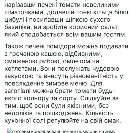
нарізавши печені томати невеликими
шматочками, додавши тонкі кільця білої
цибулі і посипавши щіпкою сухого
базиліка, ви зробите корисний салат,
який сподобається всім вашим гостям.
Також печені помідори можна подавати
з гречаною кашею, відбивними,
смаженою рибою, омлетом чи
котлетами. Вони послужать чудовою
закускою та внесуть різноманітність у
повсякденне зимове меню. Для
заготівлі можна брати томати будь-
якого кольору та сорту. Слідкуйте за
тим, щоб вони були якісними, без
недоліків та пошкоджень. Кількість
кухонної солі регулюйте на свій смак.