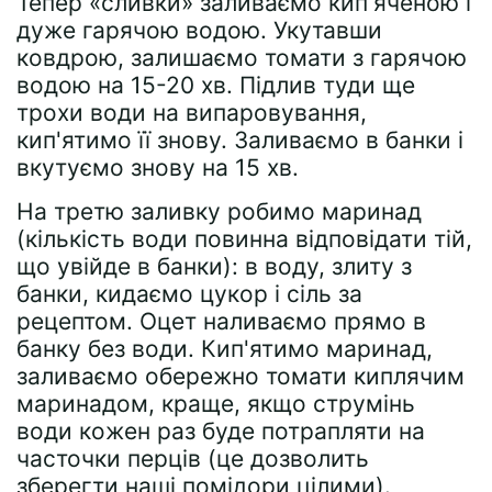
Тепер «сливки» заливаємо кип'яченою і
дуже гарячою водою. Укутавши
ковдрою, залишаємо томати з гарячою
водою на 15-20 хв. Підлив туди ще
трохи води на випаровування,
кип'ятимо її знову. Заливаємо в банки і
вкутуємо знову на 15 хв.
На третю заливку робимо маринад
(кількість води повинна відповідати тій,
що увійде в банки): в воду, злиту з
банки, кидаємо цукор і сіль за
рецептом. Оцет наливаємо прямо в
банку без води. Кип'ятимо маринад,
заливаємо обережно томати киплячим
маринадом, краще, якщо струмінь
води кожен раз буде потрапляти на
часточки перців (це дозволить
зберегти наші помідори цілими).