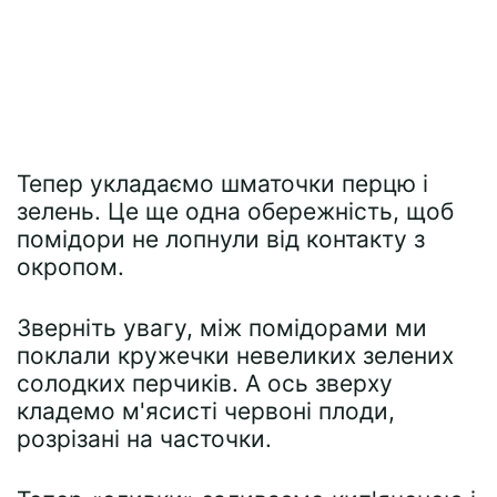
Тепер укладаємо шматочки перцю і
зелень. Це ще одна обережність, щоб
помідори не лопнули від контакту з
окропом.
Зверніть увагу, між помідорами ми
поклали кружечки невеликих зелених
солодких перчиків. А ось зверху
кладемо м'ясисті червоні плоди,
розрізані на часточки.