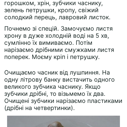
горошком, хрін, зубчики часнику,
зелень петрушки, кропу, свіжий
солодкий перець, лавровий листок.
Почнемо зі спецій. Замочуємо листя
хрону в дуже холодній воді на 5 хв,
сумлінно їх вимиваємо. Потім
нарізаємо дрібними смужками листя
поперек. Моєму кріп і петрушку.
Очищаємо часник від лушпиння. На
одну літрову банку вистачить одного
великого зубчика часнику. Якщо
зубчики дрібні, то візьмемо їх два.
Очищені зубчики нарізаємо пластиками
(дрібні на четвертинки).