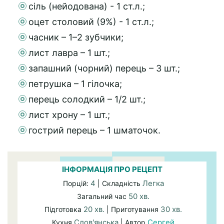
сіль (нейодована) - 1 ст.л.;
оцет столовий (9%) - 1 ст.л.;
часник – 1–2 зубчики;
лист лавра – 1 шт.;
запашний (чорний) перець – 3 шт.;
петрушка – 1 гілочка;
перець солодкий – 1/2 шт.;
лист хрону – 1 шт.;
гострий перець – 1 шматочок.
ІНФОРМАЦІЯ ПРО РЕЦЕПТ
4
Легка
Порцій:
| Складність
50 хв.
Загальний час
20 хв.
30 хв.
Підготовка
| Приготування
Слов'янська
Сергей
Кухня
| Автор