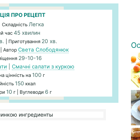
ЦІЯ ПРО РЕЦЕПТ
Легка
| Складність
45 хвилин
ий час
в.
20 хв.
| Приготування
Ос
Света Слободянюк
| Автор
29-10-16
міщення
ати
|
Смачні салати з куркою
100
а цінність на
г
150
йність
ккал
10
6
ири
г | Вуглеводи
г