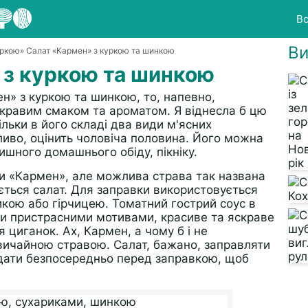
Вс
Ви
уркою
» Салат «Кармен» з куркою та шинкою
 з куркою та шинкою
н» з куркою та шинкою, то, напевно,
кравим смаком та ароматом. Я віднесла б цю
кільки в його складі два види м'ясних
ливо, оцінить чоловіча половина. Його можна
ишного домашнього обіду, пікніку.
и «Кармен», але можлива страва так названа
ється салат. Для заправки використовується
кою або гірчицею. Томатний гострий соус в
ими пристрасними мотивами, красиве та яскраве
циганок. Ах, Кармен, а чому б і не
вичайною стравою. Салат, бажано, заправляти
одати безпосередньо перед заправкою, щоб