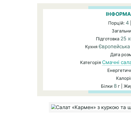
ІНФОРМА
4
Порцій:
Загальн
25 х
Підготовка
Європейська
Кухня
Дата роз
Смачні сал
Категорія
Енергетичн
Калорі
8
Білки
г | Ж