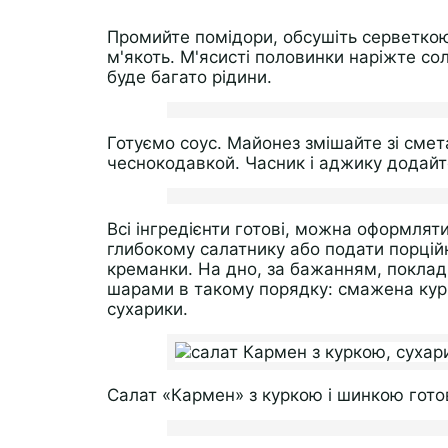
Промийте помідори, обсушіть серветкою.
м'якоть. М'ясисті половинки наріжте со
буде багато рідини.
Готуємо соус. Майонез змішайте зі смет
чеснокодавкой. Часник і аджику додайт
Всі інгредієнти готові, можна оформлят
глибокому салатнику або подати порцій
креманки. На дно, за бажанням, покладіт
шарами в такому порядку: смажена курка
сухарики.
Салат «Кармен» з куркою і шинкою гото