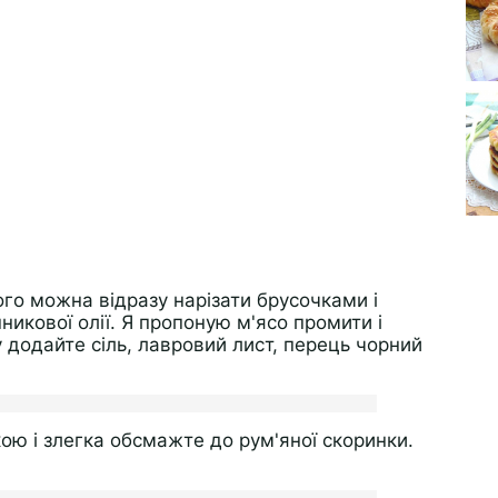
го можна відразу нарізати брусочками і
никової олії. Я пропоную м'ясо промити і
у додайте сіль, лавровий лист, перець чорний
ою і злегка обсмажте до рум'яної скоринки.