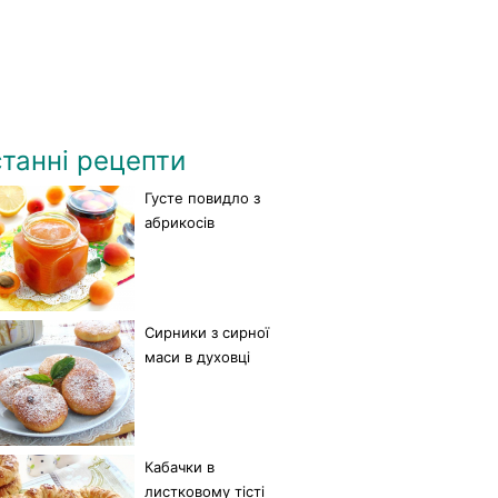
танні рецепти
Густе повидло з
абрикосів
Сирники з сирної
маси в духовці
Кабачки в
листковому тісті