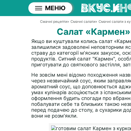
МЕНЮ
Смачні рецепти
»
Смачні салати
»
Смачні салати з к
Салат «Кармен»
Якщо ви куштували колись салат «Карме
залишилися задоволені неповторним яс
страву до категорії м'ясних закусок, ос
продуктів. Ситний салат "Кармен", особ
приготувати до святкового застілля, зат
Не зовсім мені відомо походження назв
через незвичайний соус, яким заправля
ароматний соус, що доповнюється аджи
умах кулінарів асоціюється з іспанськ
оформлення будить спогади про вбрання 
побалувати себе та близьких такою нез
перед подачею до столу, а сухарики д
вони не розм'якли.