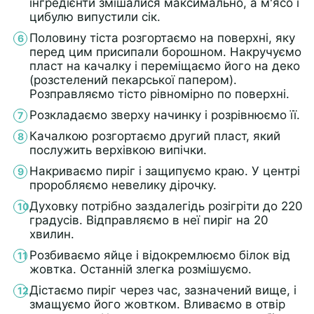
інгредієнти змішалися максимально, а м'ясо і
цибулю випустили сік.
Половину тіста розгортаємо на поверхні, яку
перед цим присипали борошном. Накручуємо
пласт на качалку і переміщаємо його на деко
(розстелений пекарської папером).
Розправляємо тісто рівномірно по поверхні.
Розкладаємо зверху начинку і розрівнюємо її.
Качалкою розгортаємо другий пласт, який
послужить верхівкою випічки.
Накриваємо пиріг і защипуємо краю. У центрі
проробляємо невелику дірочку.
Духовку потрібно заздалегідь розігріти до 220
градусів. Відправляємо в неї пиріг на 20
хвилин.
Розбиваємо яйце і відокремлюємо білок від
жовтка. Останній злегка розмішуємо.
Дістаємо пиріг через час, зазначений вище, і
змащуємо його жовтком. Вливаємо в отвір