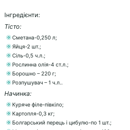
Інгредієнти:
Тісто:
Сметана-0,250 л;
Яйця-2 шт.;
Сіль-0,5 ч.л.;
Рослинна олія-4 ст.л.;
Борошно – 220 г;
Розпушувач – 1 ч.л..
Начинка:
Куряче філе-півкіло;
Картопля-0,3 кг;
Болгарський перець і цибулю-по 1 шт.;