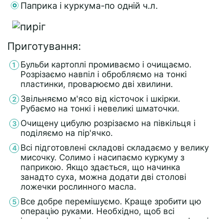
Паприка і куркума-по одній ч.л.
Приготування:
Бульби картоплі промиваємо і очищаємо.
Розрізаємо навпіл і обробляємо на тонкі
пластинки, проварюємо дві хвилини.
Звільняємо м'ясо від кісточок і шкірки.
Рубаємо на тонкі і невеликі шматочки.
Очищену цибулю розрізаємо на півкільця і
поділяємо на пір'ячко.
Всі підготовлені складові складаємо у велику
мисочку. Солимо і насипаємо куркуму з
паприкою. Якщо здається, що начинка
занадто суха, можна додати дві столові
ложечки рослинного масла.
Все добре перемішуємо. Краще зробити цю
операцію руками. Необхідно, щоб всі