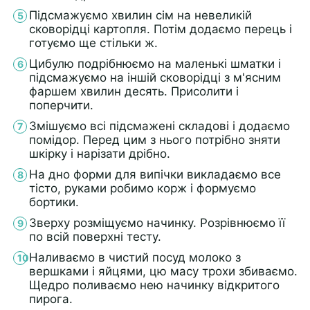
Підсмажуємо хвилин сім на невеликій
сковорідці картопля. Потім додаємо перець і
готуємо ще стільки ж.
Цибулю подрібнюємо на маленькі шматки і
підсмажуємо на іншій сковорідці з м'ясним
фаршем хвилин десять. Присолити і
поперчити.
Змішуємо всі підсмажені складові і додаємо
помідор. Перед цим з нього потрібно зняти
шкірку і нарізати дрібно.
На дно форми для випічки викладаємо все
тісто, руками робимо корж і формуємо
бортики.
Зверху розміщуємо начинку. Розрівнюємо її
по всій поверхні тесту.
Наливаємо в чистий посуд молоко з
вершками і яйцями, цю масу трохи збиваємо.
Щедро поливаємо нею начинку відкритого
пирога.