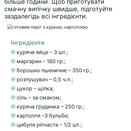
більше години. Щоб приготувати
смачну випічку швидше, підготуйте
заздалегідь всі інгредієнти.
Інгредієнти
куряче яйце – 3 шт.;
маргарин – 160 гр.;
борошно пшеничне – 350 гр.;
розпушувач – 0,5 ч.л.;
цукор – щіпка;
сіль – за смаком;
куряча грудинка – 250 гр.;
картопля –3 бульби;
цибуля ріпчаста – 1/2 шт.;