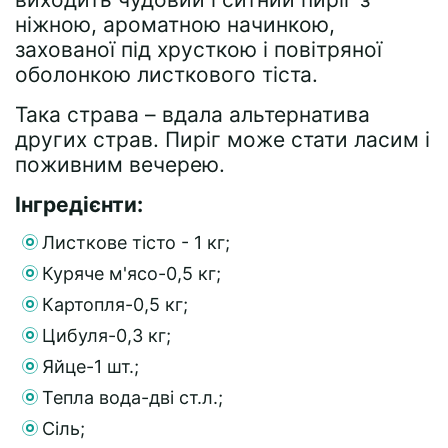
ніжною, ароматною начинкою,
захованої під хрусткою і повітряної
оболонкою листкового тіста.
Така страва – вдала альтернатива
других страв. Пиріг може стати ласим і
поживним вечерею.
Інгредієнти:
Листкове тісто - 1 кг;
Куряче м'ясо-0,5 кг;
Картопля-0,5 кг;
Цибуля-0,3 кг;
Яйце-1 шт.;
Тепла вода-дві ст.л.;
Сіль;