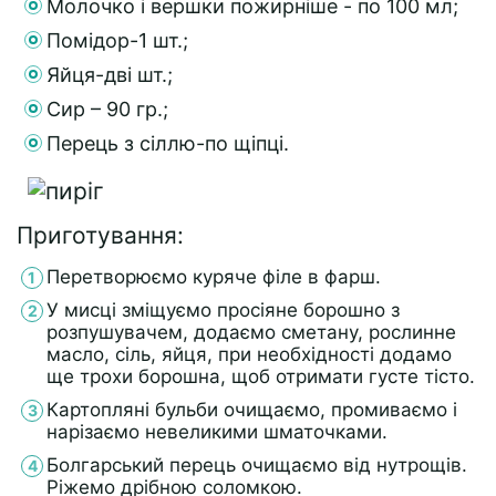
Молочко і вершки пожирніше - по 100 мл;
Помідор-1 шт.;
Яйця-дві шт.;
Сир – 90 гр.;
Перець з сіллю-по щіпці.
Приготування:
Перетворюємо куряче філе в фарш.
У мисці зміщуємо просіяне борошно з
розпушувачем, додаємо сметану, рослинне
масло, сіль, яйця, при необхідності додамо
ще трохи борошна, щоб отримати густе тісто.
Картопляні бульби очищаємо, промиваємо і
нарізаємо невеликими шматочками.
Болгарський перець очищаємо від нутрощів.
Ріжемо дрібною соломкою.