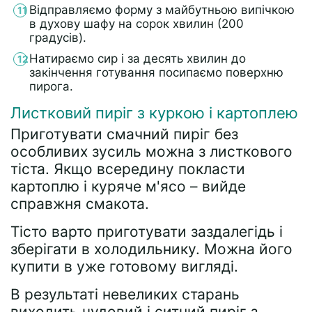
Відправляємо форму з майбутньою випічкою
в духову шафу на сорок хвилин (200
градусів).
Натираємо сир і за десять хвилин до
закінчення готування посипаємо поверхню
пирога.
Листковий пиріг з куркою і картоплею
Приготувати смачний пиріг без
особливих зусиль можна з листкового
тіста. Якщо всередину покласти
картоплю і куряче м'ясо – вийде
справжня смакота.
Тісто варто приготувати заздалегідь і
зберігати в холодильнику. Можна його
купити в уже готовому вигляді.
В результаті невеликих старань
виходить чудовий і ситний пиріг з