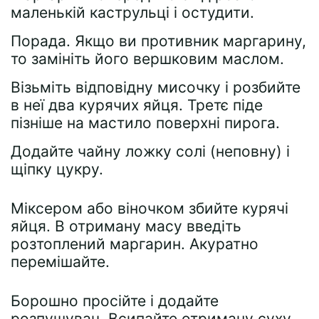
маленькій каструльці і остудити.
Порада. Якщо ви противник маргарину,
то замініть його вершковим маслом.
Візьміть відповідну мисочку і розбийте
в неї два курячих яйця. Третє піде
пізніше на мастило поверхні пирога.
Додайте чайну ложку солі (неповну) і
щіпку цукру.
Міксером або віночком збийте курячі
яйця. В отриману масу введіть
розтоплений маргарин. Акуратно
перемішайте.
Борошно просійте і додайте
розпушувач. Всипайте отриману суху