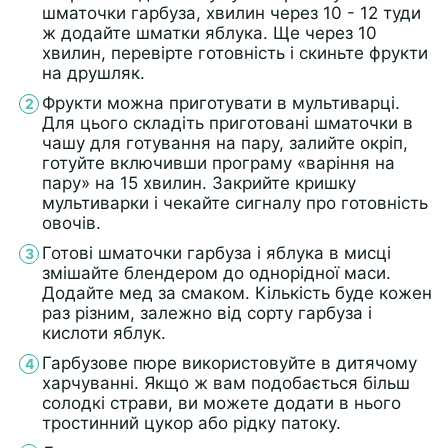
шматочки гарбуза, хвилин через 10 - 12 туди
ж додайте шматки яблука. Ще через 10
хвилин, перевірте готовність і скиньте фрукти
на друшляк.
Фрукти можна приготувати в мультиварці.
Для цього складіть приготовані шматочки в
чашу для готування на пару, залийте окріп,
готуйте включивши програму «варіння на
пару» на 15 хвилин. Закрийте кришку
мультиварки і чекайте сигналу про готовність
овочів.
Готові шматочки гарбуза і яблука в мисці
змішайте блендером до однорідної маси.
Додайте мед за смаком. Кількість буде кожен
раз різним, залежно від сорту гарбуза і
кислоти яблук.
Гарбузове пюре використовуйте в дитячому
харчуванні. Якщо ж вам подобається більш
солодкі страви, ви можете додати в нього
тростинний цукор або рідку патоку.