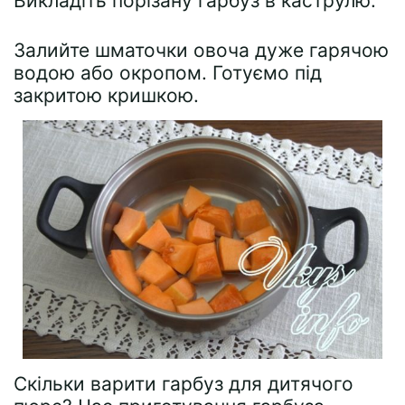
Викладіть порізану гарбуз в каструлю.
Залийте шматочки овоча дуже гарячою
водою або окропом. Готуємо під
закритою кришкою.
Скільки варити гарбуз для дитячого