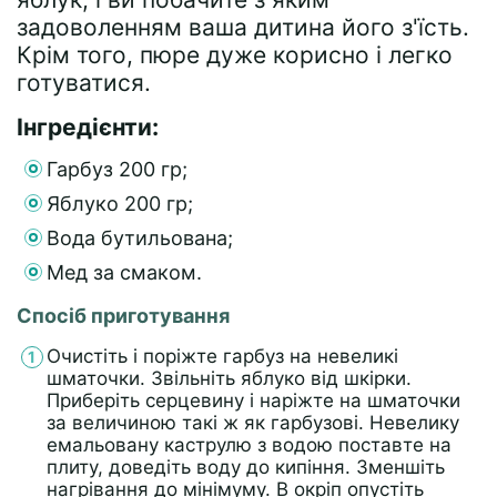
задоволенням ваша дитина його з'їсть.
Крім того, пюре дуже корисно і легко
готуватися.
Інгредієнти:
Гарбуз 200 гр;
Яблуко 200 гр;
Вода бутильована;
Мед за смаком.
Спосіб приготування
Очистіть і поріжте гарбуз на невеликі
шматочки. Звільніть яблуко від шкірки.
Приберіть серцевину і наріжте на шматочки
за величиною такі ж як гарбузові. Невелику
емальовану каструлю з водою поставте на
плиту, доведіть воду до кипіння. Зменшіть
нагрівання до мінімуму. В окріп опустіть