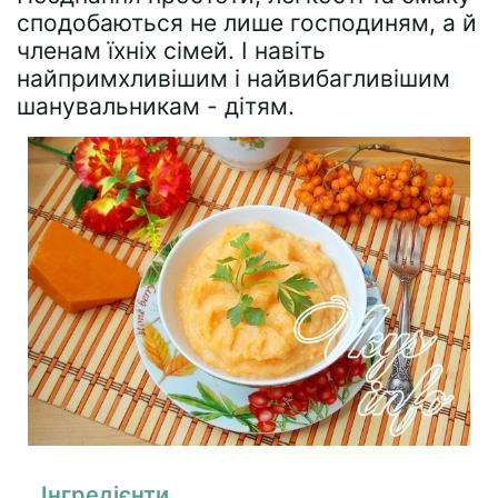
сподобаються не лише господиням, а й
членам їхніх сімей. І навіть
найпримхливішим і найвибагливішим
шанувальникам - дітям.
Інгредієнти