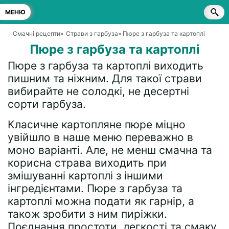
МЕНЮ
Смачні рецепти
»
Страви з гарбуза
» Пюре з гарбуза та картоплі
Пюре з гарбуза та картоплі
Пюре з гарбуза та картоплі виходить
пишним та ніжним. Для такої страви
вибирайте не солодкі, не десертні
сорти гарбуза.
Класичне картопляне пюре міцно
увійшло в наше меню переважно в
моно варіанті. Але, не менш смачна та
корисна страва виходить при
змішуванні картоплі з іншими
інгредієнтами. Пюре з гарбуза та
картоплі можна подати як гарнір, а
також зробити з ним пиріжки.
Поєднання простоти, легкості та смаку