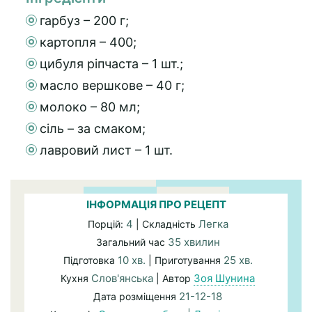
гарбуз – 200 г;
картопля – 400;
цибуля ріпчаста – 1 шт.;
масло вершкове – 40 г;
молоко – 80 мл;
сіль – за смаком;
лавровий лист – 1 шт.
ІНФОРМАЦІЯ ПРО РЕЦЕПТ
4
Легка
Порцій:
| Складність
35 хвилин
Загальний час
10 хв.
25 хв.
Підготовка
| Приготування
Слов'янська
Зоя Шунина
Кухня
| Автор
21-12-18
Дата розміщення