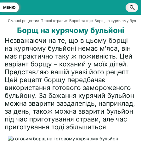
МЕНЮ
Смачні рецепти
»
Перші страви
»
Борщі та щи
» Борщ на курячому бульй
Борщ на курячому бульйоні
Незважаючи на те, що в цьому борщі
на курячому бульйоні немає м'яса, він
має практично таку ж поживність. Цей
варіант борщу – коханий у моїх дітей.
Представляю вашій увазі його рецепт.
Цей рецепт борщу передбачає
використання готового замороженого
бульйону. За бажання курячий бульйон
можна зварити заздалегідь, наприклад,
за день, також можна зварити бульйон
під час приготування страви, але час
приготування тоді збільшиться.