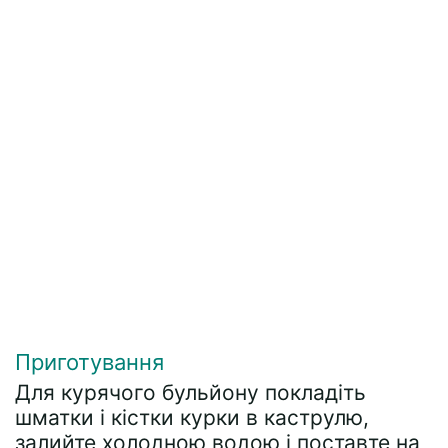
Приготування
Для курячого бульйону покладіть
шматки і кістки курки в каструлю,
залийте холодною водою і поставте на