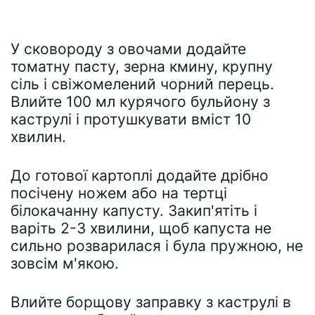
У сковороду з овочами додайте
томатну пасту, зерна кмину, крупну
сіль і свіжомелений чорний перець.
Влийте 100 мл курячого бульйону з
каструлі і протушкувати вміст 10
хвилин.
До готової картоплі додайте дрібно
посічену ножем або на тертці
білокачанну капусту. Закип'ятіть і
варіть 2-3 хвилини, щоб капуста не
сильно розварилася і була пружною, не
зовсім м'якою.
Влийте борщову заправку з каструлі в