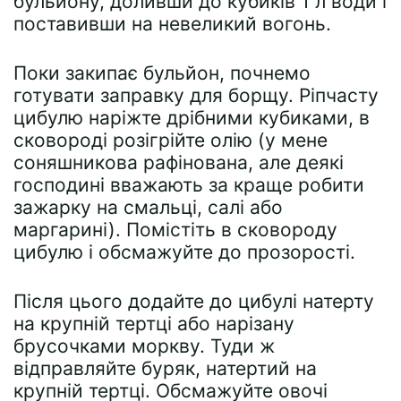
бульйону, доливши до кубиків 1 л води і
поставивши на невеликий вогонь.
Поки закипає бульйон, почнемо
готувати заправку для борщу. Ріпчасту
цибулю наріжте дрібними кубиками, в
сковороді розігрійте олію (у мене
соняшникова рафінована, але деякі
господині вважають за краще робити
зажарку на смальці, салі або
маргарині). Помістіть в сковороду
цибулю і обсмажуйте до прозорості.
Після цього додайте до цибулі натерту
на крупній тертці або нарізану
брусочками моркву. Туди ж
відправляйте буряк, натертий на
крупній тертці. Обсмажуйте овочі