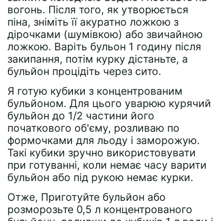
вогонь. Після того, як утворюється
піна, зніміть її акуратно ложкою з
дірочками (шумівкою) або звичайною
ложкою. Варіть бульон 1 годину після
закипання, потім курку дістаньте, а
бульйон процідіть через сито.
Я готую кубики з концентрованим
бульйоном. Для цього уварюю курячий
бульйон до 1/2 частини його
початкового об'єму, розливаю по
формочками для льоду і заморожую.
Такі кубики зручно використовувати
при готуванні, коли немає часу варити
бульйон або під рукою немає курки.
Отже, Приготуйте бульйон або
розморозьте 0,5 л концентрованого