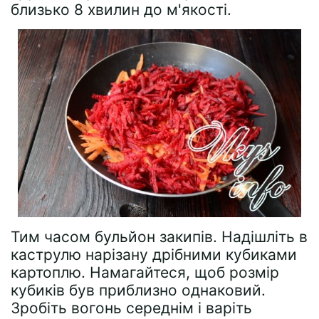
близько 8 хвилин до м'якості.
Тим часом бульйон закипів. Надішліть в
каструлю нарізану дрібними кубиками
картоплю. Намагайтеся, щоб розмір
кубиків був приблизно однаковий.
Зробіть вогонь середнім і варіть