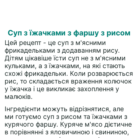
Суп з їжачками з фаршу з рисом
Цей рецепт - це суп з м'ясними
фрикадельками з додаванням рису.
Дітям цікавіше їсти суп не з м'ясними
кульками, а з їжачками, на які стають
схожі фрикадельки. Коли розварюється
рис, то складається враження колючок
у їжачка і це викликає захоплення у
малюків.
Інгредієнти можуть відрізнятися, але
ми готуємо суп з рисом та їжачками з
курячого фаршу. Куряче м'ясо дієтичне
в порівнянні з яловичиною і свининою,