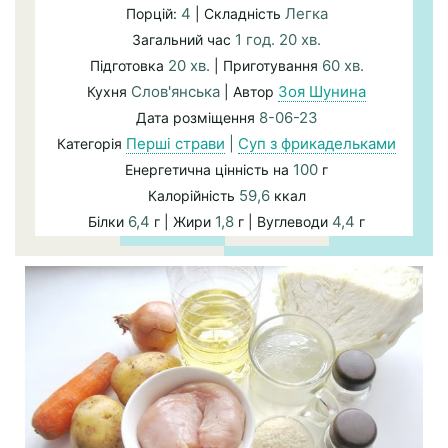
4
Легка
Порцій:
| Складність
1 год. 20 хв.
Загальний час
20 хв.
60 хв.
Підготовка
| Приготування
Слов'янська
Зоя Шунина
Кухня
| Автор
8-06-23
Дата розміщення
Перші страви
|
Суп з фрикадельками
Категорія
100
Енергетична цінність на
г
59,6
Калорійність
ккал
6,4
1,8
4,4
Білки
г | Жири
г | Вуглеводи
г