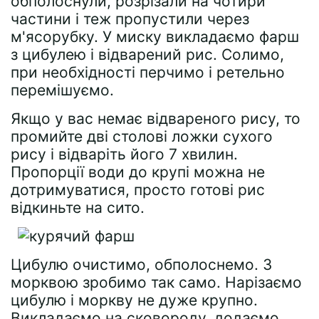
обполоснули, розрізали на чотири
частини і теж пропустили через
м'ясорубку. У миску викладаємо фарш
з цибулею і відварений рис. Солимо,
при необхідності перчимо і ретельно
перемішуємо.
Якщо у вас немає відвареного рису, то
промийте дві столові ложки сухого
рису і відваріть його 7 хвилин.
Пропорції води до крупі можна не
дотримуватися, просто готові рис
відкиньте на сито.
Цибулю очистимо, обполоснемо. З
морквою зробимо так само. Нарізаємо
цибулю і моркву не дуже крупно.
Викладаємо на сковороду, додаємо