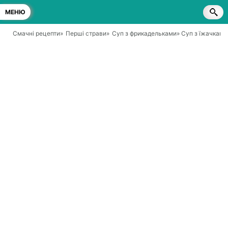
МЕНЮ
Смачні рецепти
»
Перші страви
»
Суп з фрикадельками
» Суп з їжачками