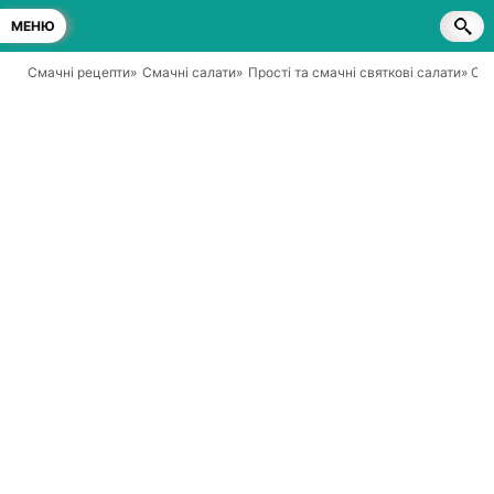
МЕНЮ
Смачні рецепти
»
Смачні салати
»
Прості та смачні святкові салати
» Са