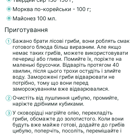
Морква по-корейськи - 100 г;
Майонез 100 мл.
Приготування
Бажано брати лісові гриби, вони роблять смак
готового блюда більш виразним. Але якщо
немає таких грибів, можете використовувати
печериці або гливи. Помийте їх, поріжте на
маленькі брусочки. Відваріть протягом 40
хвилин, після цього трохи остудіть і злийте
воду. Заморожені гриби відварювати не
потрібно, тому що вони перед
заморожуванням вже відварювалися.
Очистіть від лушпиння цибулю, промийте,
наріжте дрібними кубиками.
У сковорідці нагрійте олію, перекладіть
гриби, обсмажте до золотистого. Коли вони
будуть вже майже готові, додайте до грибів
цибулю, поперчіть, посоліть, перемішайте і