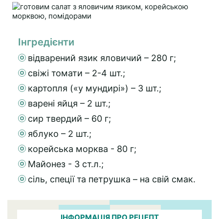
Інгредієнти
відварений язик яловичий – 280 г;
свіжі томати – 2-4 шт.;
картопля («у мундирі») – 3 шт.;
варені яйця – 2 шт.;
сир твердий – 60 г;
яблуко – 2 шт.;
корейська морква - 80 г;
Майонез - 3 ст.л.;
сіль, спеції та петрушка – на свій смак.
ІНФОРМАЦІЯ ПРО РЕЦЕПТ