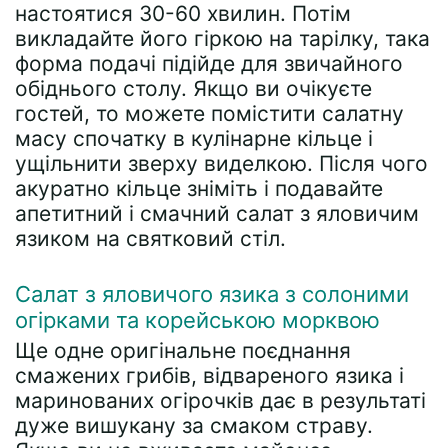
настоятися 30-60 хвилин. Потім
викладайте його гіркою на тарілку, така
форма подачі підійде для звичайного
обіднього столу. Якщо ви очікуєте
гостей, то можете помістити салатну
масу спочатку в кулінарне кільце і
ущільнити зверху виделкою. Після чого
акуратно кільце зніміть і подавайте
апетитний і смачний салат з яловичим
язиком на святковий стіл.
Салат з яловичого язика з солоними
огірками та корейською морквою
Ще одне оригінальне поєднання
смажених грибів, відвареного язика і
маринованих огірочків дає в результаті
дуже вишукану за смаком страву.