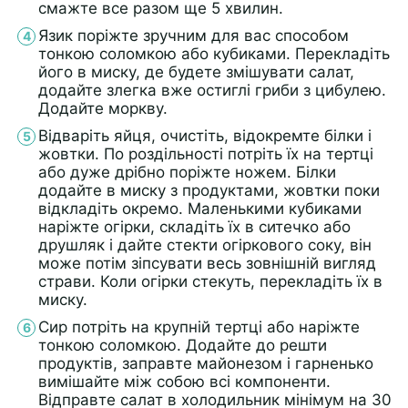
смажте все разом ще 5 хвилин.
Язик поріжте зручним для вас способом
тонкою соломкою або кубиками. Перекладіть
його в миску, де будете змішувати салат,
додайте злегка вже остиглі гриби з цибулею.
Додайте моркву.
Відваріть яйця, очистіть, відокремте білки і
жовтки. По роздільності потріть їх на тертці
або дуже дрібно поріжте ножем. Білки
додайте в миску з продуктами, жовтки поки
відкладіть окремо. Маленькими кубиками
наріжте огірки, складіть їх в ситечко або
друшляк і дайте стекти огіркового соку, він
може потім зіпсувати весь зовнішній вигляд
страви. Коли огірки стекуть, перекладіть їх в
миску.
Сир потріть на крупній тертці або наріжте
тонкою соломкою. Додайте до решти
продуктів, заправте майонезом і гарненько
вимішайте між собою всі компоненти.
Відправте салат в холодильник мінімум на 30