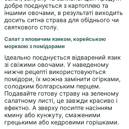
добре поєднується з картоплею та
іншими овочами, в результаті виходить
досить ситна страва для обіднього чи
святкового столу.
Салат з яловичим язиком, корейською
морквою з помідорами
Ідеально поєднується відварений язик
зі свіжими овочами. У наведеному
нижче рецепті використовуються
помідори, їх можна замінити огірками,
солодким болгарським перцем.
Подавайте готову страву на зеленому
салатному листі, це завжди красиво і
ефектно. А зверху посипте насінням
кмину або кунжуту, смаженими
грецькими або кедровими горішками.