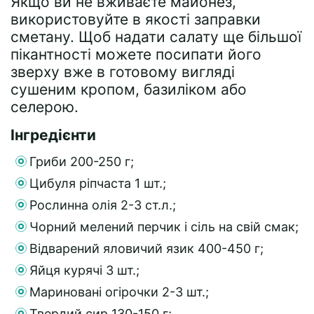
Якщо ви не вживаєте майонез,
використовуйте в якості заправки
сметану. Щоб надати салату ще більшої
пікантності можете посипати його
зверху вже в готовому вигляді
сушеним кропом, базиліком або
селерою.
Інгредієнти
Гриби 200-250 г;
Цибуля ріпчаста 1 шт.;
Рослинна олія 2-3 ст.л.;
Чорний мелений перчик і сіль на свій смак;
Відварений яловичий язик 400-450 г;
Яйця курячі 3 шт.;
Мариновані огірочки 2-3 шт.;
Твердий сир 130-150 г;