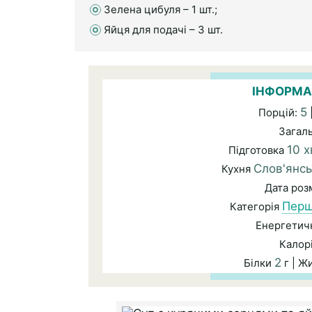
Зелена цибуля – 1 шт.;
Яйця для подачі – 3 шт.
ІНФОРМА
5
Порцій:
Загал
10 х
Підготовка
Слов'янсь
Кухня
Дата ро
Перш
Категорія
Енергетичн
Калор
2
Білки
г | Ж