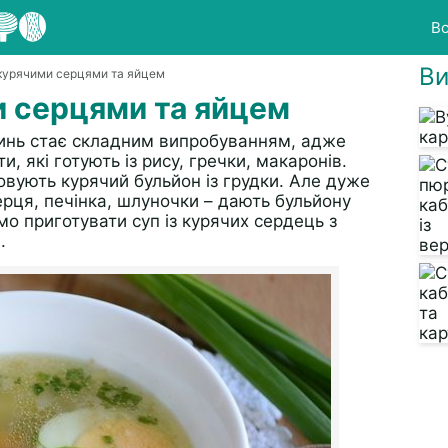
Вс
Ви
 курячими серцями та яйцем
и серцями та яйцем
динь стає складним випробуванням, адже
, які готують із рису, гречки, макаронів.
вують курячий бульйон із грудки. Але дуже
ерця, печінка, шлуночки – дають бульйону
о приготувати суп із курячих сердець з
.