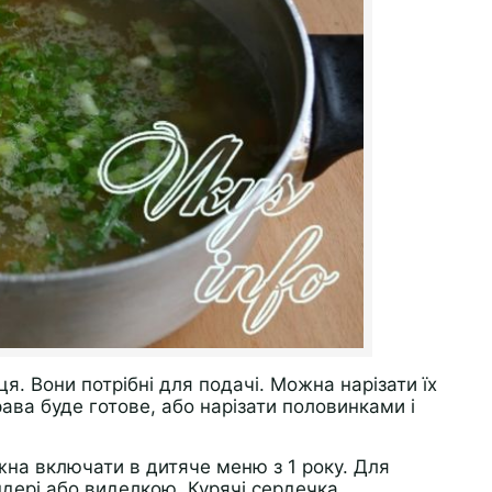
я. Вони потрібні для подачі. Можна нарізати їх
ава буде готове, або нарізати половинками і
на включати в дитяче меню з 1 року. Для
ндері або виделкою. Курячі сердечка