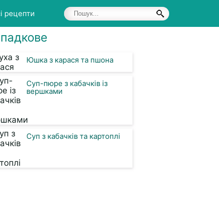
і рецепти
падкове
Юшка з карася та пшона
Суп-пюре з кабачків із
вершками
Суп з кабачків та картоплі