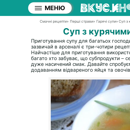
МЕНЮ
Смачні рецепти
»
Перші страви
»
Гарячі супи
» Суп з
Суп з курячим
Приготування супу для багатьох госпо
зазвичай в арсеналі є три-чотири рецепти
Найчастіше для приготування використо
багато хто забуває, що субпродукти – с
дуже насичений смак. Давайте спробуєм
додаванням відвареного яйця та овочів