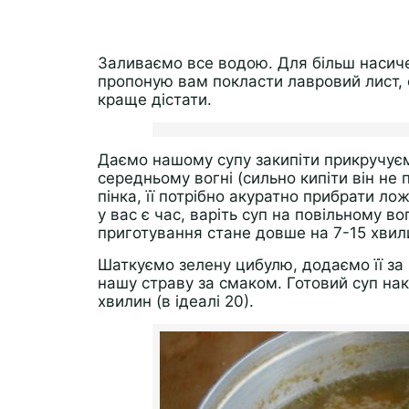
Заливаємо все водою. Для більш насичен
пропоную вам покласти лавровий лист, с
краще дістати.
Даємо нашому супу закипіти прикручує
середньому вогні (сильно кипіти він не 
пінка, її потрібно акуратно прибрати 
у вас є час, варіть суп на повільному во
приготування стане довше на 7-15 хвил
Шаткуємо зелену цибулю, додаємо її за 
нашу страву за смаком. Готовий суп на
хвилин (в ідеалі 20).