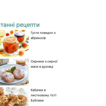
танні рецепти
Густе повидло з
абрикосів
Сирники з сирної
маси в духовці
Кабачки в
листковому тісті
Бублики