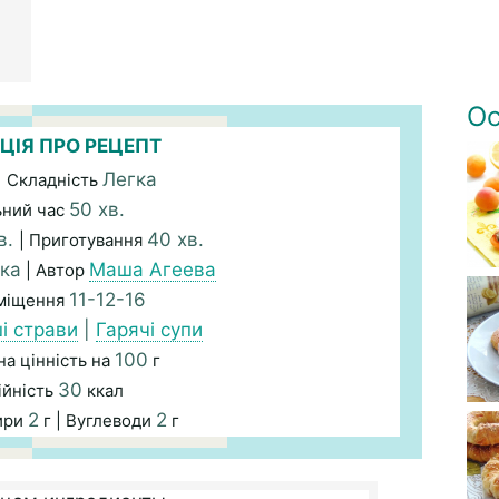
Ос
ЦІЯ ПРО РЕЦЕПТ
Легка
| Складність
50 хв.
ьний час
в.
40 хв.
| Приготування
ка
Маша Агеева
| Автор
11-12-16
зміщення
і страви
|
Гарячі супи
100
а цінність на
г
30
ійність
ккал
2
2
ири
г | Вуглеводи
г