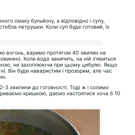
ого смаку бульйону, а відповідно і супу,
тебла петрушки. Коли суп буде готовий, їх
мо вогонь, варимо протягом 40 хвилин на
повинен). Коли вода закипить, на ній з'явиться
ложкою, не захоплюючи при цьому цибулю. Якщо
гні. Він буде наваристим і прозорим, але час
ин.
2-3 хвилини до готовності. Тоді ж і солимо
криваємо кришкою, даємо настоятися хоча б 10