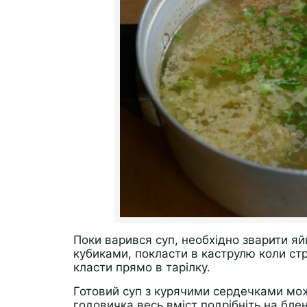
Поки варився суп, необхідно зварити яйц
кубиками, покласти в каструлю коли стр
класти прямо в тарілку.
Готовий суп з курячими сердечками мож
годовичка весь вміст подрібніть на бле