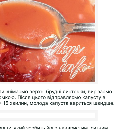
ти знімаємо верхні брудні листочки, вирізаємо
омкою. Після цього відправляємо капусту в
0-15 хвилин, молода капуста вариться швидше.
рщу, який зробить його наваристим, ситним і