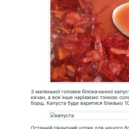
З маленької головки білокачанної капус
качан, а все інше нарізаємо тонкою сол
борщ. Капуста буде варитися близько 1
Останній пікантний штрих для нашого бо