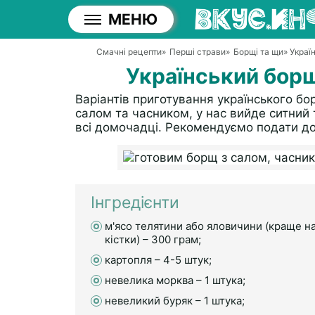
МЕНЮ
Смачні рецепти
»
Перші страви
»
Борщі та щи
» Украї
Український борщ
Варіантів приготування українського бо
салом та часником, у нас вийде ситний 
всі домочадці. Рекомендуємо подати д
Інгредієнти
м'ясо телятини або яловичини (краще н
кістки) – 300 грам;
картопля – 4-5 штук;
невелика морква – 1 штука;
невеликий буряк – 1 штука;