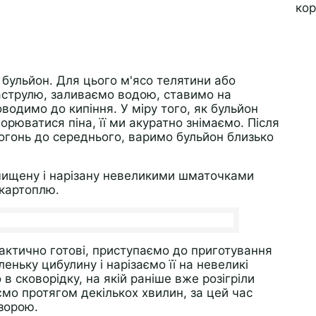
 бульйон. Для цього м'ясо телятини або
струлю, заливаємо водою, ставимо на
водимо до кипіння. У міру того, як бульйон
орюватися піна, її ми акуратно знімаємо. Після
вогонь до середнього, варимо бульйон близько
чищену і нарізану невеликими шматочками
 картоплю.
практично готові, приступаємо до приготування
ньку цибулину і нарізаємо її на невеликі
 сковорідку, на якій раніше вже розігріли
ємо протягом декількох хвилин, за цей час
озорою.