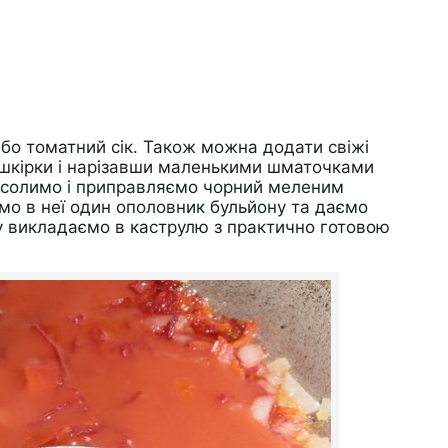
або томатний сік. Також можна додати свіжі
 шкірки і нарізавши маленькими шматочками
ку солимо і приправляємо чорний меленим
о в неї один ополовник бульйону та даємо
ку викладаємо в каструлю з практично готовою