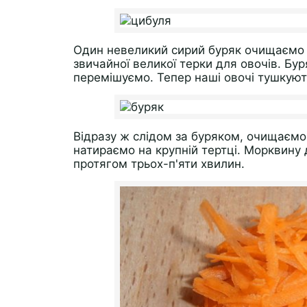
Один невеликий сирий буряк очищаємо 
звичайної великої терки для овочів. Бу
перемішуємо. Тепер наші овочі тушкуют
Відразу ж слідом за буряком, очищаємо 
натираємо на крупній тертці. Морквину
протягом трьох-п'яти хвилин.