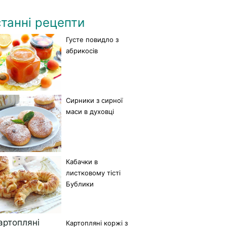
танні рецепти
Густе повидло з
абрикосів
Сирники з сирної
маси в духовці
Кабачки в
листковому тісті
Бублики
Картопляні коржі з