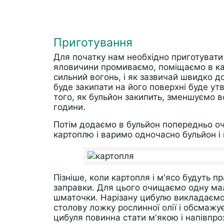
Приготування
Для початку нам необхідно приготувати
яловичини промиваємо, поміщаємо в ка
сильний вогонь, і як зазвичай швидко до
буде закипати на його поверхні буде утв
того, як бульйон закипить, зменшуємо 
години.
Потім додаємо в бульйон попередньо о
картоплю і варимо одночасно бульйон і
Пізніше, коли картопля і м'ясо будуть 
заправки. Для цього очищаємо одну мале
шматочки. Нарізану цибулю викладаємо в
столову ложку рослинної олії і обсмажу
цибуля повинна стати м'якою і напівпр