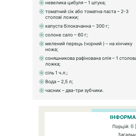
невелика цибуля – 1 штука;
томатний сік або томатна паста – 2-3
столові ложки;
капуста білокачанна – 300 г;
солоне сало – 60 г;
мелений перець (чорний ) – на кінчику
ножа;
соняшникова рафінована олія – 1 столов
ложка;
сіль 1 ч.л.;
Вода – 2,5 л;
часник – два-три зубчики.
ІНФОРМА
6
Порцій:
Загальн