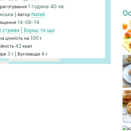
1 година 40 хв.
Приготування
Ос
їнська
Natali
| Автор
14-06-14
міщення
 страви
|
Борщі та щи
100
а цінність на
г
42
ійність
ккал
3
4
ири
г | Вуглеводи
г