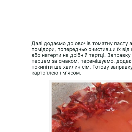
Далі додаємо до овочів томатну пасту 
помідори, попередньо очистивши їх від
або натерти на дрібній тертці. Заправ
перцем за смаком, перемішуємо, додаєм
покипіти ще хвилин сім. Готову заправ
картоплею і м'ясом.