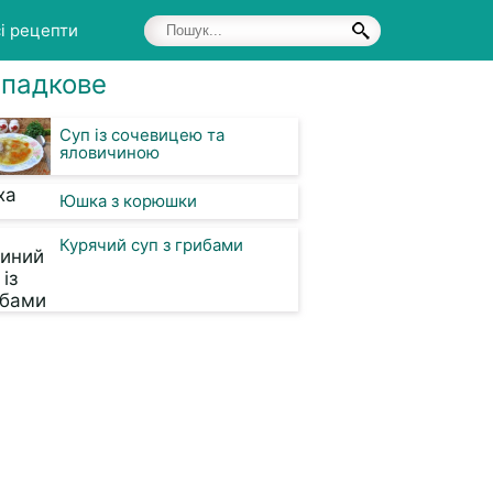
і рецепти
падкове
Суп із сочевицею та
яловичиною
Юшка з корюшки
Курячий суп з грибами