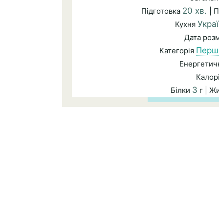
20 хв.
Підготовка
| 
Укра
Кухня
Дата роз
Перші
Категорія
Енергетичн
Калор
3
Білки
г | Ж