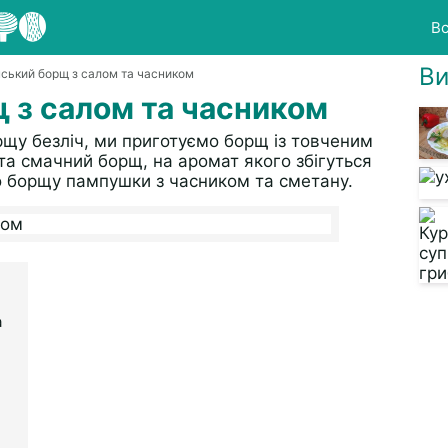
Вс
Ви
нський борщ з салом та часником
 з салом та часником
рщу безліч, ми приготуємо борщ із товченим
та смачний борщ, на аромат якого збігуться
о борщу пампушки з часником та сметану.
а