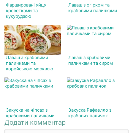
Фаршировані яйця
Лаваш з огірком та
креветками та
крабовими паличками
кукурудзою
Лаваш з крабовими
Лаваш з крабовими
паличками та
паличками та сиром
корейською морквою
Закуска на чіпсах з
Закуска Рафаелло з
крабовими паличками
крабових паличок
Додати комментар