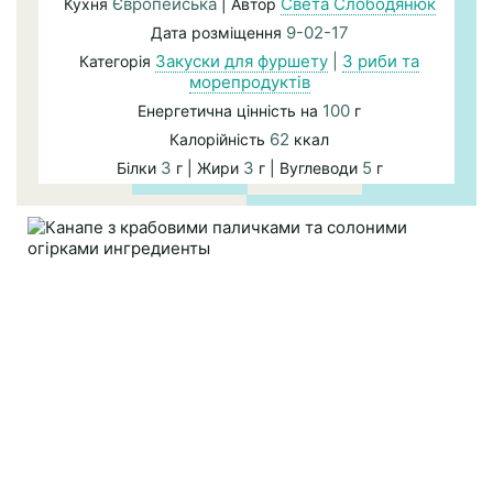
Європейська
Света Слободянюк
Кухня
| Автор
9-02-17
Дата розміщення
Закуски для фуршету
|
З риби та
Категорія
морепродуктів
100
Енергетична цінність на
г
62
Калорійність
ккал
3
3
5
Білки
г | Жири
г | Вуглеводи
г