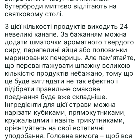
бутерброди миттєво відлітають на
святковому столі.
З цієї кількості продуктів виходить 24
невеликі канапе. За бажанням можна
додати шматочки ароматного твердого
сиру, перепелині яйця або половинки
маринованих печериць. Але пам'ятайте,
що перевантажувати шпажку великою
кількістю продуктів небажано, тому що
це буде виглядати не так ефектно і
підібрати правильне смакове
поєднання буде вже складніше.
Інгредієнти для цієї страви можна
нарізати кубиками, прямокутниками,
кружальцями і навіть трикутниками,
орієнтуйтесь на свої естетичні
уподобання. Головна вимога – щоб вся